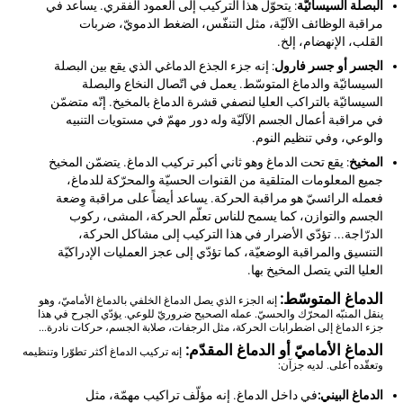
البصلة السيسائيّة
: يتحوّل هذا التركيب إلى العمود الفقري. يساعد في
مراقبة الوظائف الآليّة، مثل التنفّس، الضغط الدمويّ، ضربات
القلب، الإنهضام، إلخ.
الجسر أو جسر فارول
: إنه جزء الجذع الدماغي الذي يقع بين البصلة
السيسائيّة والدماغ المتوسّط. يعمل في اتّصال النخاع والبصلة
السيسائيّة بالتراكب العليا لنصفي قشرة الدماغ بالمخيخ. إنّه متضمّن
في مراقبة أعمال الجسم الآليّة وله دور مهمّ في مستويات التنبيه
والوعي، وفي تنظيم النوم.
المخيخ
: يقع تحت الدماغ وهو ثاني أكبر تركيب الدماغ. يتضمّن المخيخ
جميع المعلومات المتلقية من القنوات الحسيّة والمحرّكة للدماغ،
فعمله الرائسيّ هو مراقبة الحركة. يساعد أيضاً على مراقبة وِضعة
الجسم والتوازن، كما يسمح للناس تعلّم الحركة، المشى، ركوب
الدرّاجة... تؤدّي الأضرار في هذا التركيب إلى مشاكل الحركة،
التنسيق والمراقبة الوضعيّة، كما تؤدّي إلى عجز العمليات الإدراكيّة
العليا التي يتصل المخيخ بها.
الدماغ المتوسّط:
إنه الجزء الذي يصل الدماغ الخلفي بالدماغ الأماميّ، وهو
ينقل المنبّه المحرّك والحسيّ. عمله الصحيح ضروريّ للوعي. يؤدّي الجرح في هذا
جزء الدماغ إلى اضطرابات الحركة، مثل الرجفات، صلابة الجسم، حركات نادرة...
الدماغ الأماميّ أو الدماغ المقدّم:
إنه تركيب الدماغ أكثر تطوّرا وتنظيمه
وتعقّده أعلى. لديه جزآن:
الدماغ البيني:
في داخل الدماغ. إنه مؤلّف تراكيب مهمّة، مثل