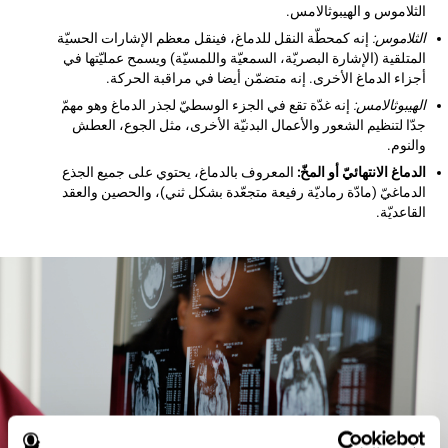
الثلاموس و الهيبوثالامس.
الثلاموس:
إنه كمحطّة النقل للدماغ، فينقل معظم الإشارات الحسيّة
المتلقية (الإشارة البصريّة، السمعيّة واللمسيّة) ويسمح عمليّتها في
أجزاء الدماغ الأخرى. إنه متضمّن أيضا في مراقبة الحركة.
الهيبوثالامس:
إنه غدّة تقع في الجزء الوسطيّ لجذر الدماغ وهو مهمّ
جدّا لتنظيم الشعور والأعمال البدنيّة الأخرى، مثل الجوع، العطش
والنوم.
الدماغ الانتهائيّ أو المخّ:
المعروف بالدماغ، يحتوي على جميع الجذع
الدماغيّ (مادّة رماديّة رفيعة متجعّدة بشكل ثني)، والحصين والعقد
القاعديّة.