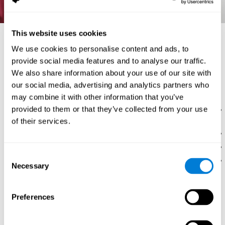
This website uses cookies
تشريح الدماغ وأعماله
We use cookies to personalise content and ads, to
وبدوره، هناك في الدماغ مناطق مختلفة. إنّ أجزاء الدماغ المختلفة ووظائفها
provide social media features and to analyse our traffic.
الأساسية هي:
We also share information about your use of our site with
العقد القاعديّة:
إنها تراكيب عصبيّة تحت القشرة وعمله ابتداء وتضمّن الحركة.
our social media, advertising and analytics partners who
تتلقّى المعلومات من القشرة الدماغيّة والجذع الدماغي، تعالجها وتنقلها إلى القشرة،
النخاع والجذع لتسمح تنسيق الحركة. إنها مؤلّفة من تراكيب مختلفة:
may combine it with other information that you’ve
provided to them or that they’ve collected from your use
النواة الذنبية، نواة بشكل C متضمّنة في مراقبة الحركة الإراديّة وفي
عمليّات التعلّم والذاكرة.
of their services.
البَطامة
الكرة الشاحبة
Consent
اللوزة الدماغيّة، دورها أساسيّ في الشعور، لا سيما الخوف. تساعد
Necessary
Selection
اللوزة الدماغيّة على تحزين وتصنيف الذكريات المليئة بالشعور.
الحصين:
إنه تركيب صغير تحت القشرة بشكل حصان البحر ودوره مهمّ جدّا
لتكوين الذاكرة (Kosslyn, 1994)، إمّا لتصنيف المعلومات أو في الذاكرة طويلة
Preferences
المدى.
القشرة الدماغيّة:
إنّها مادّة رماديّة رفيعة تطوي على نفسها مشكّلا عجرات
تسمّى التلافيف التي تميّز الدماغ. إن التلافيف محدّدة بانخفضات أو الأتلام الدماغيّة،