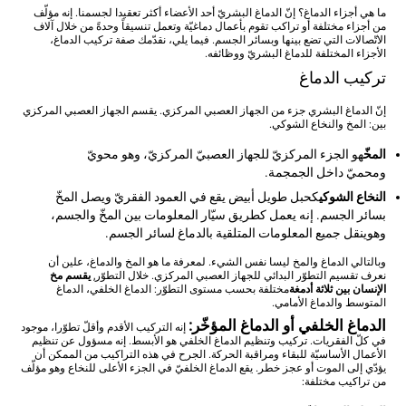
ما هي أجزاء الدماغ؟ إنّ الدماغ البشريّ أحد الأعضاء أكثر تعقيدا لجسمنا. إنه مؤلّف
من أجزاء مختلفة أو تراكب تقوم بأعمال دماغيّة وتعمل تنسيقاً وحدةً من خلال آلاف
الاتّصالات التي تضع بينها وبسائر الجسم. فيما يلي، نقدّمك صفة تركيب الدماغ،
الأجزاء المختلفة للدماغ البشريّ ووظائفه.
تركيب الدماغ
إنّ الدماغ البشري جزء من الجهاز العصبي المركزي. يقسم الجهاز العصبي المركزي
بين: المخ والنخاع الشوكي.
المخّ
هو الجزء المركزيّ للجهاز العصبيّ المركزيّ، وهو محويّ
ومحميّ داخل الجمجمة.
النخاع الشوكي
كحبل طويل أبيض يقع في العمود الفقريّ ويصل المخّ
بسائر الجسم. إنه يعمل كطريق سيّار المعلومات بين المخّ والجسم،
وهوينقل جميع المعلومات المتلقية بالدماغ لسائر الجسم.
وبالتالي الدماغ والمخ ليسا نفس الشيء. لمعرفة ما هو المخ والدماغ، علين أن
نعرف تقسيم التطوّر البدائي للجهاز العصبي المركزي. خلال التطوّر,
يقسم مخ
الإنسان بين ثلاثة أدمغة
مختلفة بحسب مستوى التطوّر: الدماغ الخلفي، الدماغ
المتوسط والدماغ الأمامي.
الدماغ الخلفي أو الدماغ المؤخّر:
إنه التركيب الأقدم وأقلّ تطوّرا، موجود
في كلّ الفقريات. تركيب وتنظيم الدماغ الخلفي هو الأبسط. إنه مسؤول عن تنظيم
الأعمال الأساسيّة للبقاء ومراقبة الحركة. الجرح في هذه التراكيب من الممكن أن
يؤدّي إلى الموت أو عجز خطر. يقع الدماغ الخلفيّ في الجزء الأعلى للنخاع وهو مؤلّف
من تراكيب مختلفة: