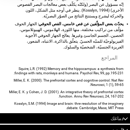
إنّه مسؤول عن البصر (ولكنّه يكلّف بعض معالجات البصر الفصوص
الأخرى) (Kosslyn, 1994). ينظر في أوجه مثل الشكل، اللون
والحركة ليشرح ويستنتج النتائج من الصوّر البصريّة.
يحدّث بعض المؤلّفين عن فص خامس، الفص الحوفي:
الجهاز الحوف
مؤلّف من تراكيب مختلفة، منها اللوزة، الهلاموس، الهيبوثلاموس،
الحصين، الجسم الجاسئ وغيرها. يعالج الجهاز الحوفي الأجوبة
الفيزيولوجيّة للمنبّه الحسيّ. يتعلّق بالذاكرة، الانتباه، الشعور،
الغريزة الجنسيّة، الشخصيّة والسلوك.
المراجع
Squire, L.R. (1992) Memory and the hippocampus: a synthesis from
findings with rats, monkeys and humans. Psychol Rev, 99, pp.195-231.
Miller, E. K. (2000). The prefrontal cortex and cognitive control. Nat Rev
Neurosci, 1 (1), 59-65.
Miller, E. K. y Cohen, J. D. (2001). An integrative theory of prefrontal cortex
function. Annu Rev Neurosci, 24, 167-202.
Kosslyn, S.M. (1994) Image and brain: thre resolution of the imaginery
debate. Cambridge, Mass; MIT Press.
دماغك
البحث