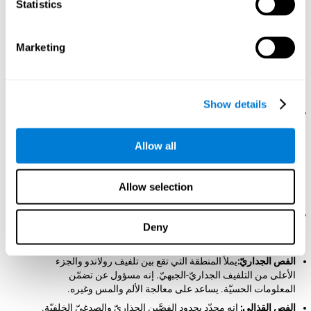
Statistics
وإذا كانت هذه الأتلام عميقة، سمّيت شقوق. تنقسم القشرة الدماغيّة إلى نصفين،
اليمين واليسار، وهما مقسومان بالشقّ المركزيّ ومتّصلان بتركيت اسمه الجسم
الجاسئ، الذي يسمح نقل المعلومات بينهما. يراقب كلّ نصف جانب الجسم، لكنّ
المراقة معكوسة: يراقب النصف اليسير الجانب اليمين، ويراقب النصف النمين
Marketing
الجانب اليسير. يسمّى هذا الظاهرة مركزة الدماغ الحركيّة.
كلّ نصف مقسوم بأربعة فصوص:
هذه الفصوص محدّدة بأربعة تلافيف
دماغيّة (تلافيف الفص الجبهي أو تلفييف رولاندو، تلافيف الفص الجداري أو تلفيف
سيلبيو، تلافيف الفص الصدغي وتلافيف الفص القفائيّ):
Show details
الفص الجبهي:
هو الفص الأكبر من القشرة. يقع في الجزء الأماميّ،
خلف الجبهة، ويتّسع من الجزء الأماميّ إلى تلفييف رولاندو. إنّه
مركزة القيادة والمراقبة لدماغك، "مدير الجوفة الكبير". يتعلّق
Allow all
بالوظائف التنفيذية (Miller, 2000; Miller & Cohen, 2001) وهو
متضمّن في التخطيط، الاستدلال وحلّ المشاكل، العقل، مراقبة
الإندفاع، تنظيم الشعور، مثل التقمّص العاطفيّ والكرامة، وتنظيم
Allow selection
السلوك.
الفص الصدغي:
إنه منفصل عن الفص الجبهي والجداريّ بتلفيف
Deny
سلبيو وحدود الفص الغربيّ. يتدخّل في المعالجة السمعيّة واللغة.
يتضمّن في أعمال الذاكرة وتنظيم الشعور.
الفص الجداريّ:
يملأ المنطقة التي تقع بين تلفيف رولاندو والجزء
الأعلى من التلفيف الجداريّ-الجبهيّ. إنه مسؤول عن تضمّن
المعلومات الحسيّة. يساعد على معالجة الألم والمس وغيره.
الفص القذالي:
إنه محدّد بحدود الفصَّين الجذاريّ والصدغيّ الخلفيّة.