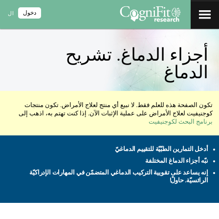
دخول
ال
أجزاء الدماغ. تشريح
الدماغ
تكون الصفحة هذه للعلم فقط. لا نبيع أي منتج لعلاج الأمراض. تكون منتجات
كوجنيفيت لعلاج الأمراض على عملية الإثبات الآن. إذا كنت تهتم به، اذهب إلى
برنامج البحث لكوجنيفيت
أدخل التمارين الطبّيّة للتقييم الدماغيّ
نبّه أجزاء الدماغ المختلفة
إنه يساعد على تقويية التركيب الدماغي المتضمّن في المهارات الإدراكيّة
الرائسيّة. حاولْ!