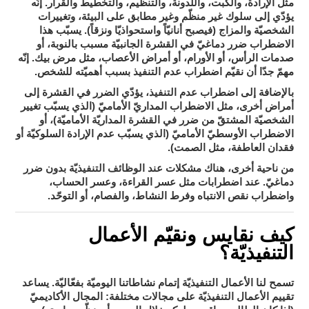
مثل الإرادة، والكبت، واللدونة، والتنظيم، والتخطيط والقرار. إنّه
يؤدّي إلى سلوك غير منظّم وغير مطابق على البيئة، وتغييرات
الشخصيّة والمزاج (فيصبح أنانيّاً واستحواذيّا ونزقاً). يسبّب هذا
بالنوبة، أو
الاضطراب ضرر دماغيّ في القشرة الجانبيّة مسبب
صدمات الرأس، أو الأورام، أو أمراض الأعصاب، مثل مرض بيك
. إنّه
مهمّ جدّا أن نقيّم اضطراب عدم التنفيذ بسبب أهميّته للشخص.
بالإضافة إلى اضطراب عدم التنفيذ، يؤدّي الضرر في القشرة إلى
الاضطراب المداريّ الأماميّ
أمراض أخرى، مثل
(الذي يسبّب تغيير
الشخصيّة المشتقّ من ضرر في القشرة المداريّة الأماميّة)، أو
الاضطراب الأوسطيّ الأماميّ (الذي يسبّب عدم الإرادة السلوكيّة أو
فقدان العاطفة، مثل الصمت).
من ناحية أخرى، هناك مشكلات عند الوظائف التنفيذيّة بدون ضرر
عسر القراءة
عسر الحساب
دماغيّ. عند اضطرابات مثل
، و
،
اضطراب نقص الانتباه وفرط النشاط
الفصام
التوحّد
و
، و
، أو
.
كيف نقايس ونقيّم الأعمال
التنفيذيّة؟
تسمح لنا الأعمال التنفيذيّة إتمام نشاطاتنا اليوميّة بفعّاليّة. يساعد
المجال الأكاديميّ
تقييم الأعمال التنفيذيّة على مجالات مختلفة: