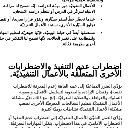
ولتخطيط عمليّة جراحيّة.
للأعمال التنفيذيّة دور مهمّة للدراسة. إنّه تسمح لنا مراقبة
الانتباه لنتركّز في الدرس أو لننظّم دراسة الامتحان.
عندما نحضّر خطّ لسفر بسيّارة، ونقرّر قرارا سريعا، أو نقف
تجاوز السيّارة الأخرى، نستخد الأعمال التنفيذيّة.
نستعملها أيضاً في حياتنا اليوميّة، فإنّها جوهريّة لتنظيم المهام
وللمطابعة على تغيير الحالات، لأنّها تسمح لنا التفكير في حل
أخرى بطريقة فعّالة.
اضطراب عدم التنفيذ والاضطرابات
الأخرى المتعلّقة بالأعمال التنفيذيّة.
يؤدّي الضرر الدماغيّة إلى عمه العاهة (عدم المعرفة للاضطراب
نفسه)، وفقدان الإرادة، والصعوبة لتسلسل الأفعال، وصعوبة
السلوك والعواطف والصلابة المعرفيّة، إلخ. مع ذلك، تغيّر مشكلة
تصعب
الأعمال التنفيذيّة تنظيم المعالجات المعرفيّة الأخرى.
مشكلة الأعمال التنفيذيّة نشاطات يوميّة كثيرة.
اضطراب عدم التنفيذ أو
يؤدّي العمل الشيّئ للأعمال التنفيذيّة إلى
الاضطراب الأماميّ
. في هذا الاضطراب، يتغيّر المهارات المعرفيّة،