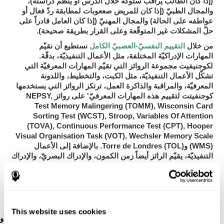
(إذا كان الطالب يراقب سلوكه خلال الدرس أو ينظّم دراسته)،
والمجال الطبيّ
(إذا كان للمريض صععوبات لمطابقة ردّ فعال أو
والمجال المهنيّ
عواطفه على الحالة)
(إذا كان العامل قادراً على
حلّ المشكلات غير المتوقّعة وعلى القرار بطريقة صحيحة).
التقييم النفسيّ-العصبيّ الكامل
من خلال
نستطيع أن نقيّم
المهارات الإدراكيّة المختلفة، مثل الأعمال التنفيذيّة، بدقّة.
لكوجنيفيت
مجموعة الروائز التي تقيّم المهارات المعرفيّة التي
تشكّل الأعمال التنفيذيّة، مثل الكبت، والتخطيط، واللدونة
المعرفيّة، والمراقبة والذاكرة العمل، ترتكز الروائز التي يستخدمها
كوجنفيتت
لتقييم هذه المهارات المعرفيّ' على روائز NEPSY,
Test Memory Malingering (TOMM), Wisconsin Card
Sorting Test (WCST), Stroop, Variables Of Attention
(TOVA), Continuous Performance Test (CPT), Hooper
Visual Organisation Task (VOT), Wechsler Memory Scale
(WMS) وTorre de Londres (TOL). بالإضافة إلى الأعمال
التنفيذيّة، يقيّم الرائز أيضاً زمن الكمون، والإدراك البصريّ، والإدراك
المكانيّ، والتسمية، وذاكرة السياق، والذاكرة البصريّة، والذاكرة
الصوتية قصيرة المدى، والذاكرة قصير المدى، والاعتراف، وسرعة
المعالجة، والمراجعة البصريّة، والتنسيق بين العين واليد والانتباه
المقسّم.
This website uses cookies
رائز الاعترافCOM-NAM
: تظهر الأشاء من خلال الصورة أو