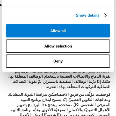
رائز البرمجةVIPER-PLAN
: عليك أن تُخرج كرة من تيه بحركات
قليلة وبسرعة.
Show details
كيف نستعيد أو نحسّن الأعمال
Allow all
التنفيذيّة؟
Allow selection
يمكننا تدريب جميع المهارات المعرفيّة، مثل الإدراك، لتحسّنها.
كوجنفيت
نقدّم في
الإمكانيّة لإتمامه بطريقة مهنيّة.
اللدونة الدماغية
هي أساس استعادة الوظائف التنفيذية
إنّ
Deny
والقدرات المعرفية الأخرى
لكوجنيفيت
.
مجموعة تمارين مصمّمة
لاستعادة نقص الوظائف التنفيذية ووظائف معرفية أخرى. يتمّ
تقوية الدماغ والاتصالات العصبية باستخدام الوظائف المتعلّقة بها.
هكذا، إذا درّبنا الوظائف التنفيذية باستمرار، تمّ تقوية الاتصالات
الدماغية للتركيبات المتعلّقة بهذه القدرة.
كوجنفيت
مؤلّف من فريق الاختصاصيّين بدراسة اللدونة المتشابك
برنامج التنبيه
ومعالجات التكوين العصبيّ. إنّه يسمح ابتداع
المعرفي الشخصي
لكلّ مستخدم. يبتدئ هذا البرنامج بتقييم
الأعمال التنفيذيّة والأعمال المعرفيّة الأخرى. يقدّم برنامج التنبيه
لكوجنيفيت
المعرفي
تدريباً معرفيّا شخصيّا لتحسّن الأعمال