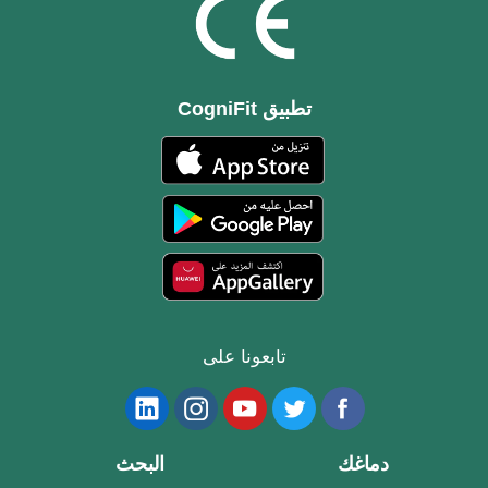
تطبيق CogniFit
تابعونا على
دماغك
البحث