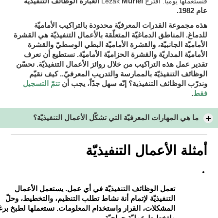
فنستعملها يوميّا. اقترح Lezak
Muriel العبارة الوظائف التنفيذيّة
عام 1982.
هذه مجموعة القدرات المعرفيّة محدودة بالتراكيب الأماميّة
للدماغ. المناطق الدماغيّة المتعلّقة بالأعمال التنفيذيّة هي القشرة
الأماميّة الجانبيّة، والقشرة الأماميّة البطي الوسطيّ والقشرة
الأماميّة المداريّة والقشرة الحزاميّة الأماميّة. نستطيع أن نعرف
نحسّن
تقدير عمل هذه التراكيب من خلال روائز الأعمال التنفيذيّة.
الوظائف التنفيذيّة بالممارسة والتدريب المعرفيّ.
. كيف نقيّم
يجب أن
تتمّ التسجيل
وندرّب الوظائف التنفيذية؟ إنّه سهل جدّاً،
فقط
.
ما هي المهارات المعرفيّة التي تشكّل الأعمال التنفيذيّة؟
أمثلة الأعمال التنفيذيّة
تعمل الوظائف التنفيذيّة في أي عمل. يستعمل الأعمال
التنفيذيّة لإتمام أنة نشاط تطلب التنظيم، والتخطيط، وحلّ
المشكلات، القرار واستخدام المعلومات. نستعملها لطبخ برغ