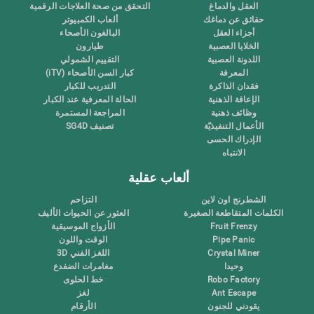
العقل والدماغ
التحقق من صحة العلاجات الرقمية
حقائق عن دماغك
ألعاب الكمبيوتر
أجزاء العقل
البالغون الأصحاء
الخلايا العصبية
طيارون
اللدونة العصبية
التقييم الشمولي
المعرفة
كبار السن الأصحاء (iTV)
فقدان الذاكرة
التدريب للكبار
الإعاقة الذهنية
الحالة المعرفية عند الكبار
وظائف ذهنية
المراجعة المستمرة
الأعمال التنفيذيّة
تصنيف SG4D
الإدراك الحسى
الانتباه
ألعاب عقلية
الشطرنج اون لاين
التزاحم
الكلمات المتقاطعة الصغيرة
العثور عن الحيوات الأليف
Fruit Frenzy
الأزواج الموسيقية
Pipe Panic
الوقت واللون
Crystal Miner
اللغز الفني 3D
وحيدا
مغامرات الضفدع
Robo Factory
خط الحلوى
Ant Escape
لغز
يقودني للجنون
الأرقام