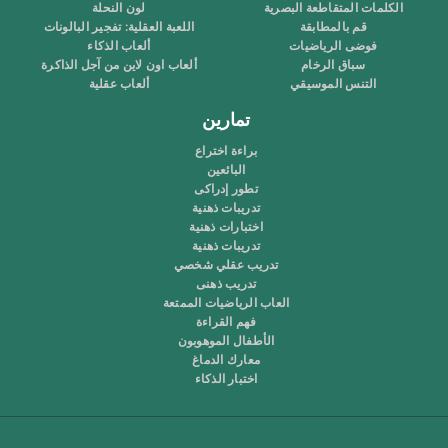
الكلمات المتقاطعة البصرية
لون النحلة
قم بالمطابقة
اللعبة العقلية: تفجير البالونات
فوضى الرياضيات
ألعاب الذكاء
سباق الرخام
ألعاب اون لاين من آجل الذاكرة
التنس الموسيقي
ألعاب عقلية
تمارين
براءة اختراع
البائعين
تطور إدراكى
تدريبات ذهنية
اختبارات ذهنية
تدريبات ذهنية
تدريب عقلي شخصي
تدريب ذهنى
العاب الرياضيات الممتعة
فهم القراءة
الأطفال الموهوبون
معارك الدماغ
اختبار الذكاء