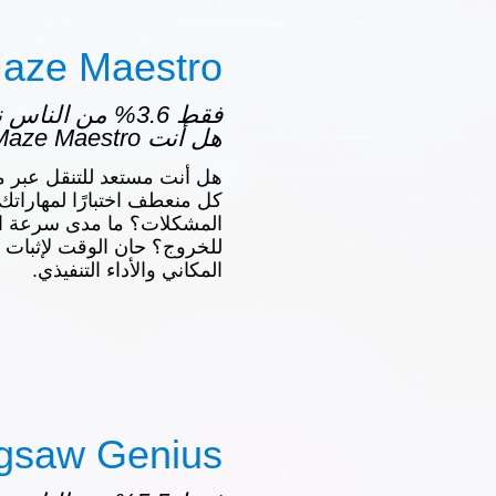
aze Maestro
فقط 3.6% من النا
هل أنت Maze Maestro؟
هل أنت مستعد للتنقل عبر م
كل منعطف اختبارًا لمهارات
المشكلات؟ ما مدى سرعة ا
للخروج؟ حان الوقت لإثبات 
المكاني والأداء التنفيذي.
igsaw Genius