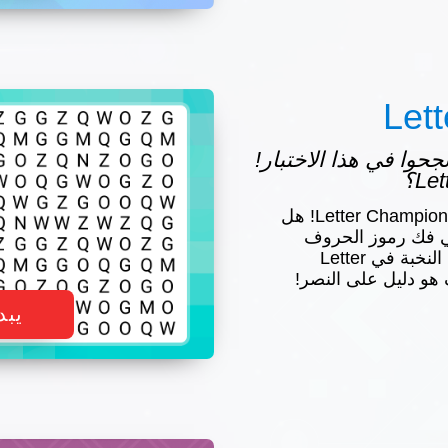
Let
س نجحوا في هذا الاختبار!
انطلق في مغامرة أدبية مع Letter Champion! هل
ي فك رموز الحروف
الملتبسة؟ انضم إلى صفوف النخبة في Letter
يبد