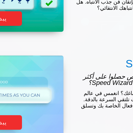
تقان فن جذب الانتباه. هل
باهك الانتقائي؟
يبد
S
شخاص حصلوا على أكثر
اغك؟ انغمس في عالم
بهج، حيث تلتقي السرعة بالدقة.
افعال الخاصة بك وتسلق
يبد