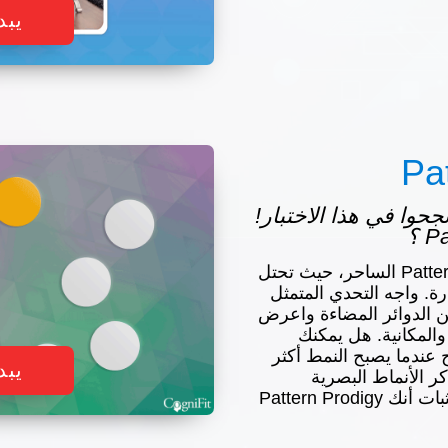
يبد
Pa
س نجحوا في هذا الاختبار!
انغمس في عالم Pattern Prodigy الساحر، حيث تحتل
ة. واجه التحدي المتمثل
الدوائر المضاءة واعرض
والمكانية. هل يمكنك
عندما يصبح النمط أكثر
يبد
كر الأنماط البصرية
وتكرارها. هل أنت مستعد لإثبات أنك Pattern Prodigy