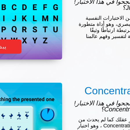
س نجحوا في هذا الاختبار!
ستوحى من الاختبارات النفسية
لبصري، وهو أداة متطورة
بطة ارتباطًا وثيقًا
ة لتفسير وفهم عالمنا
يبد
Concentra
س نجحوا في هذا الاختبار!
 عقلك كما لم يحدث من
قبل؟ نقدم لكم Concentration Captain ، وهو اختبار