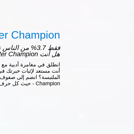
ter Champion
فقط 3.7% من النا
هل أنت Letter Champion؟
أنت مستعد لإثبات خبرتك ف
Champion - حيث كل حرف هو دليل على النصر!