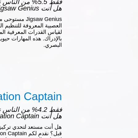
فقط 5.5% من النا
هل أنت Jigsaw Genius؟
Jigsaw Genius م
العصبية المعروفة للتنظيم ا
لقياس القدرات المعرفية المرت
بالإدراك. هذه المهارات حيوي
البصري.
tion Captain
فقط 4.2% من النا
هل أنت Concentration Captain؟
هل أنت مستعد لتحدي تركيز