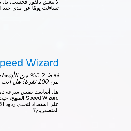
لا يتعلق بالفوز فحسب، بل بإ
تساءلت يومًا عن مدى حدة انت
peed Wizard
فقط 5,2% من الأ
من 100 نقرة! هل أنت Speed Wizard؟
هل أصابعك بنفس سرعة دم
Speed Wizard الم
على استعداد لتحدي ردود ال
المتصدرين؟