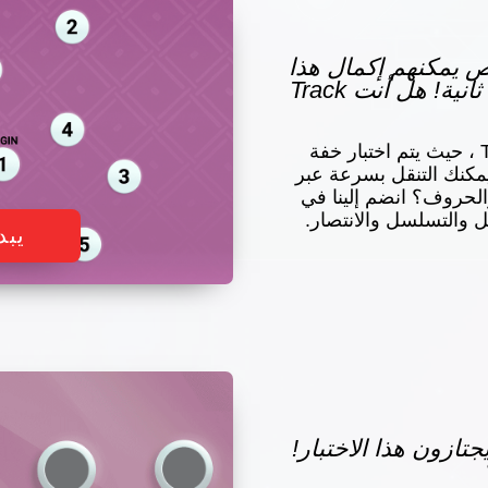
شخاص يمكنهم إكمال هذا
الاختبار في أقل من 45 ثانية! هل أنت Track
ادخل إلى عالم Track Talent ، حيث يتم اختبار خفة
يمكنك التنقل بسرعة عبر
لحروف؟ انضم إلينا في
ل والتسلسل والانتصار.
يبد
س يجتازون هذا الاختبار!