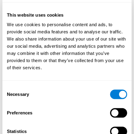
عصبية متنوع. إنّ تكرار النمط هذه وتدريبه باستمرار قد يساعد في إنشاء
نقاط تشابك جديدة، تنظيم الدوائر العصبية واستعادة الوظائف المعرفية
This website uses cookies
الضعيفة.
تساعد اللعبة قم بالمطابقة في تدريب الكبت والإدراك البصري. إنّ تنبيه
We use cookies to personalise content and ads, to
هذه المهارات باستمرار قد يساعد في إنشاء نقاط تشابك جديدة، تنظيم
provide social media features and to analyse our traffic.
الدوائر العصبية وتحسين الوظائف المعرفية.
We also share information about your use of our site with
الأسبوع الأوّل
الأسبوع الثاني
الأسبوع الثالث
our social media, advertising and analytics partners who
may combine it with other information that you’ve
provided to them or that they’ve collected from your use
of their services.
Consent
Necessary
Selection
إسقاط رسومي توجيهي للشبكات العصبية بعد 3 أسابيع.
Preferences
ما يحدث إن لم أدرّب مهاراتي المعرفية؟
Statistics