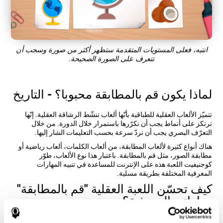
انتبه، فعلى المستويات المتقدمة ستظهر أكثر من صورة وسجب أن
تتعرف على الصورة الصحيحة.
لماذا يكون قم بالمطابقة محبوبا؟ - التاريخ
تتميّز الألعاب العقلية للطباقبة بأنّها ألعاب تنشّط الرشاقة العقلية. إنّها
ترتكز على أنماط يجب أن نكرّرها باستمرار خلال الدورة. من خلال
التعرّف البصري يجب أن نردّ سرعة بحسب التعليمات الشار إليها.
هناك أنواع كثيرة لألعاب المطابقة، من ألعاب الكلمات، ألعاب رياضية أو
مطابقة الصور، مثل قم بالمطابقة. باعتبار هذا نوع الألعاب، طوّر
كوجنيفيت اللعبة هذه على الإنترنت للمساعدة في تنبيه المهارات
المعرفية المختلفة بطريقة مسلية.
كيف تحسّن اللعبة العقلية "قم بالمطابقة"
مهاراتي المعرفية؟
إنّ الاستمتاع بألعاب مثل قم بالمطابقة لكوجنيفيت ينشّط نمط تنشيط