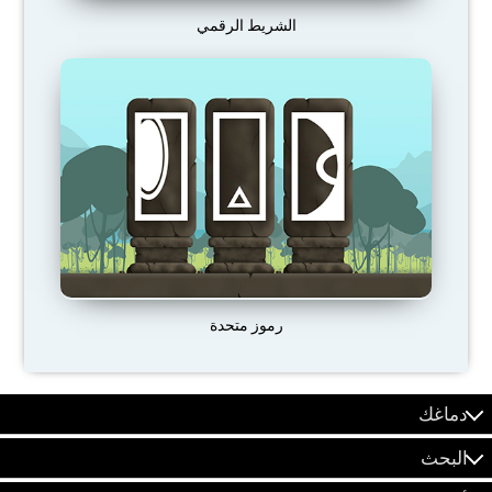
الشريط الرقمي
رموز متحدة
دماغك
البحث