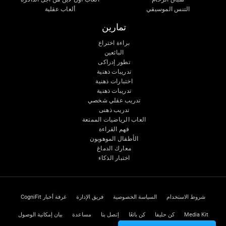
التنس الموسيقي
ألعاب عقلية
تمارين
براءة اختراع
البائعين
تطور إدراكى
تدريبات ذهنية
اختبارات ذهنية
تدريبات ذهنية
تدريب عقلي شخصي
تدريب ذهنى
العاب الرياضيات الممتعة
فهم القراءة
الأطفال الموهوبون
معارك الدماغ
اختبار الذكاء
شروط الاستخدام
السياسة الخصوصية
فريق الإدارة
غرفة أخبار CogniFit
Media Kit
كن حليفا
كن بائعًا
إتصل بنا
مساعدة
بيان إمكانية الوصول