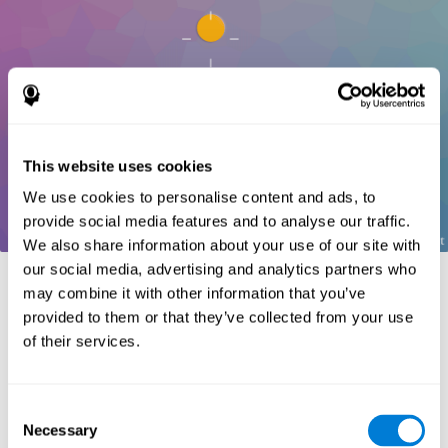
This website uses cookies
We use cookies to personalise content and ads, to
provide social media features and to analyse our traffic.
We also share information about your use of our site with
our social media, advertising and analytics partners who
المراجع:
may combine it with other information that you’ve
.
provided to them or that they’ve collected from your use
Greenberg, L. M., Kindschi, C. L., & Corman, C. L. (1996).
of their services.
TOVA test of variables of attention: clinical guide. St. Paul, MN:
TOVA Research Foundation.
Stroop, J. R (1935). Studies of interference in serial verbal
Consent
reactions. Journal of experimental psychology, 18(6), 643.
Necessary
Selection