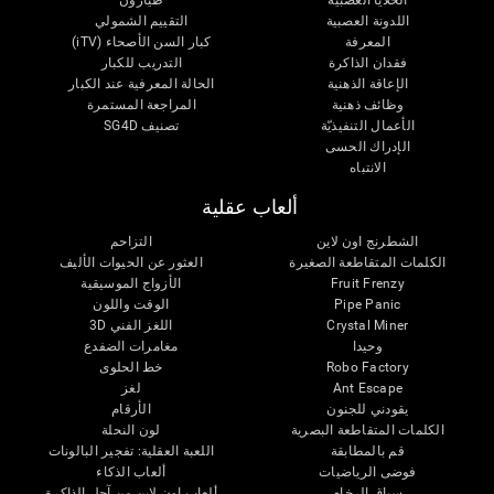
الخلايا العصبية
طيارون
اللدونة العصبية
التقييم الشمولي
المعرفة
كبار السن الأصحاء (iTV)
فقدان الذاكرة
التدريب للكبار
الإعاقة الذهنية
الحالة المعرفية عند الكبار
وظائف ذهنية
المراجعة المستمرة
الأعمال التنفيذيّة
تصنيف SG4D
الإدراك الحسى
الانتباه
ألعاب عقلية
الشطرنج اون لاين
التزاحم
الكلمات المتقاطعة الصغيرة
العثور عن الحيوات الأليف
Fruit Frenzy
الأزواج الموسيقية
Pipe Panic
الوقت واللون
Crystal Miner
اللغز الفني 3D
وحيدا
مغامرات الضفدع
Robo Factory
خط الحلوى
Ant Escape
لغز
يقودني للجنون
الأرقام
الكلمات المتقاطعة البصرية
لون النحلة
قم بالمطابقة
اللعبة العقلية: تفجير البالونات
فوضى الرياضيات
ألعاب الذكاء
سباق الرخام
ألعاب اون لاين من آجل الذاكرة