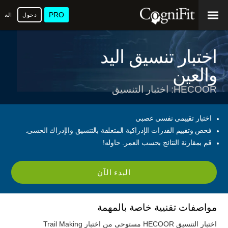
PRO
دخول
العرب
اختبار تنسيق اليد
والعين
HECOOR: اختبار التنسيق
اختبار تقييمى نفسى عصبى
فحص وتقييم القدرات الإدراكية المتعلقة بالتنسيق والإدراك الحسى.
قم بمقارنة النتائج بحسب العمر. حاوله!
البدء الآن
مواصفات تقنيية خاصة بالمهمة
اختبار التنسيق HECOOR مستوحى من اختبار Trail Making