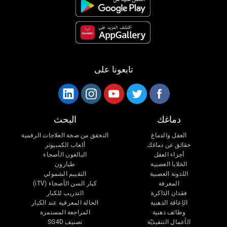
تابعونا على
دماغك
البحث
العقل والدماغ
التحقق من صحة العلاجات الرقمية
حقائق عن دماغك
ألعاب الكمبيوتر
أجزاء العقل
البالغون الأصحاء
الخلايا العصبية
طيارون
اللدونة العصبية
التقييم الشمولي
المعرفة
كبار السن الأصحاء (iTV)
فقدان الذاكرة
التدريب للكبار
الإعاقة الذهنية
الحالة المعرفية عند الكبار
وظائف ذهنية
المراجعة المستمرة
الأعمال التنفيذيّة
تصنيف SG4D