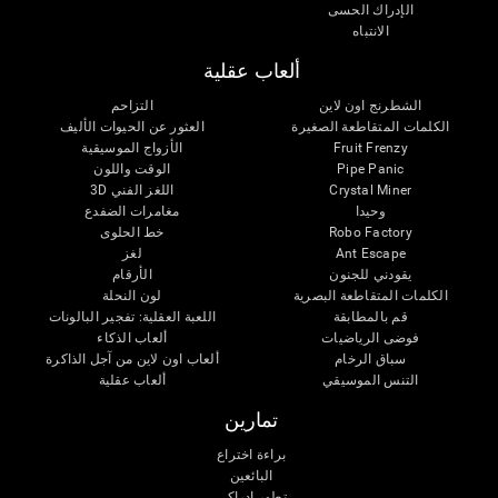
الإدراك الحسى
الانتباه
ألعاب عقلية
الشطرنج اون لاين
التزاحم
الكلمات المتقاطعة الصغيرة
العثور عن الحيوات الأليف
Fruit Frenzy
الأزواج الموسيقية
Pipe Panic
الوقت واللون
Crystal Miner
اللغز الفني 3D
وحيدا
مغامرات الضفدع
Robo Factory
خط الحلوى
Ant Escape
لغز
يقودني للجنون
الأرقام
الكلمات المتقاطعة البصرية
لون النحلة
قم بالمطابقة
اللعبة العقلية: تفجير البالونات
فوضى الرياضيات
ألعاب الذكاء
سباق الرخام
ألعاب اون لاين من آجل الذاكرة
التنس الموسيقي
ألعاب عقلية
تمارين
براءة اختراع
البائعين
تطور إدراكى