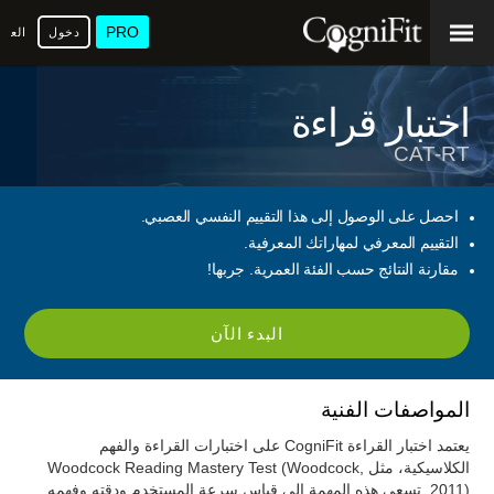
PRO
دخول
العرب
اختبار قراءة
CAT-RT
احصل على الوصول إلى هذا التقييم النفسي العصبي.
التقييم المعرفي لمهاراتك المعرفية.
مقارنة النتائج حسب الفئة العمرية. جربها!
البدء الآن
المواصفات الفنية
يعتمد اختبار القراءة CogniFit على اختبارات القراءة والفهم
الكلاسيكية، مثل Woodcock Reading Mastery Test (Woodcock,
2011). تسعى هذه المهمة إلى قياس سرعة المستخدم ودقته وفهمه