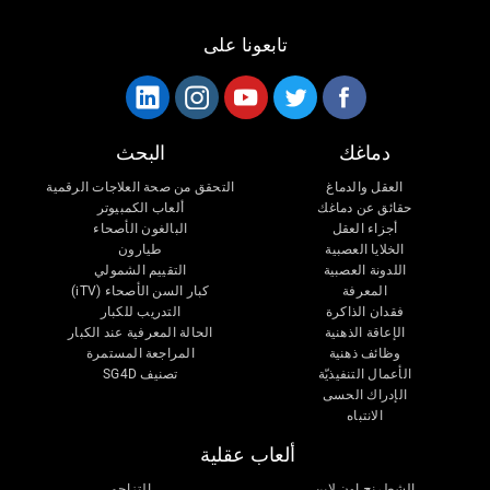
تابعونا على
دماغك
البحث
العقل والدماغ
التحقق من صحة العلاجات الرقمية
حقائق عن دماغك
ألعاب الكمبيوتر
أجزاء العقل
البالغون الأصحاء
الخلايا العصبية
طيارون
اللدونة العصبية
التقييم الشمولي
المعرفة
كبار السن الأصحاء (iTV)
فقدان الذاكرة
التدريب للكبار
الإعاقة الذهنية
الحالة المعرفية عند الكبار
وظائف ذهنية
المراجعة المستمرة
الأعمال التنفيذيّة
تصنيف SG4D
الإدراك الحسى
الانتباه
ألعاب عقلية
الشطرنج اون لاين
التزاحم