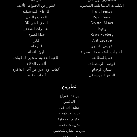
الكلمات المتقاطعة الصغيرة
العثور عن الحيوات الأليف
Fruit Frenzy
الأزواج الموسيقية
Pipe Panic
الوقت واللون
Crystal Miner
اللغز الفني 3D
وحيدا
مغامرات الضفدع
Robo Factory
خط الحلوى
Ant Escape
لغز
يقودني للجنون
الأرقام
الكلمات المتقاطعة البصرية
لون النحلة
قم بالمطابقة
اللعبة العقلية: تفجير البالونات
فوضى الرياضيات
ألعاب الذكاء
سباق الرخام
ألعاب اون لاين من آجل الذاكرة
التنس الموسيقي
ألعاب عقلية
تمارين
براءة اختراع
البائعين
تطور إدراكى
تدريبات ذهنية
اختبارات ذهنية
تدريبات ذهنية
تدريب عقلي شخصي
تدريب ذهنى