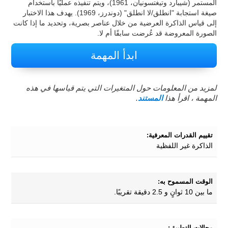
المستمر (شيبارد وتيغتسونيان، 1961)، ويتم تنفيذه عمليًا باستخدام
صيغة استجابة "انطلق/لا انطلق" (دوندرز، 1969). يهدف هذا الاختبار
إلى قياس الذاكرة العرضية من خلال عناصر بصرية، وتحديد ما إذا كانت
الصورة المعروضة قد عُرضت سابقًا أم لا.
ابدأ المهمة
لمزيد من المعلومات حول المتغيرات التي يتم قياسها في هذه
المهمة ، اقرأ هذا
المستند
.
تقييم القدرات المعرفية:
الذاكرة غير اللفظية
الوقت المسموح به:
ما بين 10 ثوانٍ و 2.5 دقيقة تقريبًا.
مجالات التطبيق: