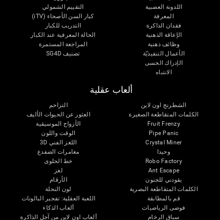
اللدونة العصبية
التقييم الشمولي
المعرفة
كبار السن الأصحاء (iTV)
فقدان الذاكرة
التدريب للكبار
الإعاقة الذهنية
الحالة المعرفية عند الكبار
وظائف ذهنية
المراجعة المستمرة
الأعمال التنفيذيّة
تصنيف SG4D
الإدراك الحسى
الانتباه
ألعاب عقلية
الشطرنج اون لاين
التزاحم
الكلمات المتقاطعة الصغيرة
العثور عن الحيوات الأليف
Fruit Frenzy
الأزواج الموسيقية
Pipe Panic
الوقت واللون
Crystal Miner
اللغز الفني 3D
وحيدا
مغامرات الضفدع
Robo Factory
خط الحلوى
Ant Escape
لغز
يقودني للجنون
الأرقام
الكلمات المتقاطعة البصرية
لون النحلة
قم بالمطابقة
اللعبة العقلية: تفجير البالونات
فوضى الرياضيات
ألعاب الذكاء
سباق الرخام
ألعاب اون لاين من آجل الذاكرة