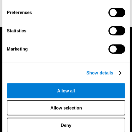
Shepard, R. N., & Teghtsoonian, M. (1961). Retention of
information under conditions approaching a steady state.
Preferences
Journal of Experimental Psychology, 62(3), 302–309.
https://doi.org/10.1037/h0048606
Statistics
Marketing
Show details
Allow all
Allow selection
Deny