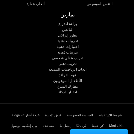
التنس الموسيقي
ألعاب عقلية
تمارين
براءة اختراع
البائعين
تطور إدراكى
تدريبات ذهنية
اختبارات ذهنية
تدريبات ذهنية
تدريب عقلي شخصي
تدريب ذهنى
العاب الرياضيات الممتعة
فهم القراءة
الأطفال الموهوبون
معارك الدماغ
اختبار الذكاء
شروط الاستخدام
السياسة الخصوصية
فريق الإدارة
غرفة أخبار CogniFit
Media Kit
كن حليفا
كن بائعًا
إتصل بنا
مساعدة
بيان إمكانية الوصول