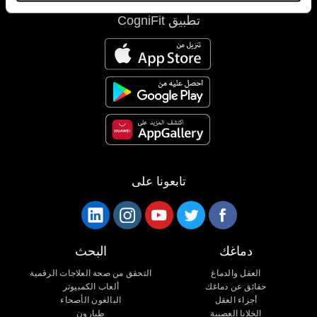
تطبيق CogniFit
تابعونا على
دماغك
البحث
العقل والدماغ
التحقق من صحة العلاجات الرقمية
حقائق عن دماغك
ألعاب الكمبيوتر
أجزاء العقل
البالغون الأصحاء
الخلايا العصبية
طيارون