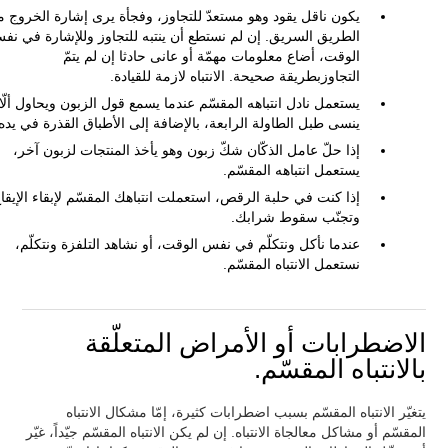
يكون ناقل يقود وهو مستعدّ للتجاوز، وفجأة يرى إشارة الخروج 
الطريق السريق. إن لم نستطع أن ينتبه للتجاوز وللإشارة في نف
الوقت، أضاع معلومات مهمّة أو عانى حادثا إن لم يتمّ
التجاوزبطريقة صحيحة. الانتباه لازمة للقيادة.
يستعمل نادل انتباهه المقسّم عندما يسمع قول الزبون ويحاول ألّا
ينسى طبل الطاولة الرابعة، بالإضافة إلى الأطباق القذرة في يده
إذا حلّ عامل الذكّان شكّ زبون وهو يأخذ المنتجات لزبون آخر،
يستعمل انتباهه المقسّم.
إذا كنت في حلبة الرقص، استعملت انتباهك المقسّم لإبقاء الإيقا
وتجنّب سقوط شرابك.
عندما نأكل ونتكلّم في نفس الوقت، أو نشاهد التلفزة ونتكلّم،
نستعمل الانتباه المقسّم.
الاضطرابات أو الأمراض المتعلّقة
بالانتباه المقسّم.
يتغيّر الانتباه المقسّم بسبب اضطرابات كثيرة، إمّا مشكال الانتباه
المقسّم أو مشاكل معالجاة الانتباه. إن لم يكن الانتباه المقسّم جيّداً، غيّر