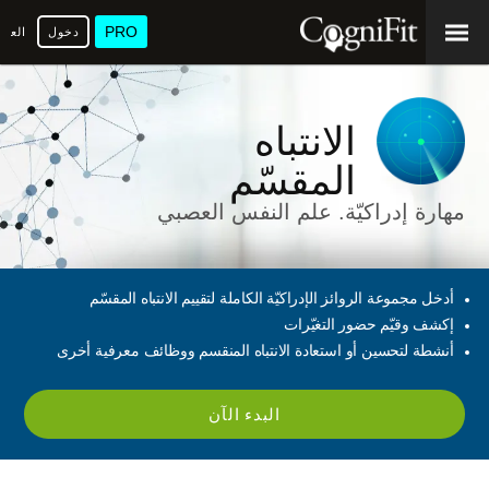
PRO
دخول
العرب
الانتباه
المقسّم
مهارة إدراكيّة. علم النفس العصبي
أدخل مجموعة الروائز الإدراكيّة الكاملة لتقييم الانتباه المقسّم
إكشف وقيّم حضور التغيّرات
أنشطة لتحسين أو استعادة الانتباه المنقسم ووظائف معرفية أخرى
البدء الآن