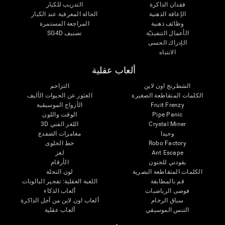
فقدان الذاكرة
التدريب للكبار
الإعاقة الذهنية
الحالة المعرفية عند الكبار
وظائف ذهنية
المراجعة المستمرة
الأعمال التنفيذيّة
تصنيف SG4D
الإدراك الحسى
الانتباه
ألعاب عقلية
الشطرنج اون لاين
التزاحم
الكلمات المتقاطعة الصغيرة
العثور عن الحيوات الأليف
Fruit Frenzy
الأزواج الموسيقية
Pipe Panic
الوقت واللون
Crystal Miner
اللغز الفني 3D
وحيدا
مغامرات الضفدع
Robo Factory
خط الحلوى
Ant Escape
لغز
يقودني للجنون
الأرقام
الكلمات المتقاطعة البصرية
لون النحلة
قم بالمطابقة
اللعبة العقلية: تفجير البالونات
فوضى الرياضيات
ألعاب الذكاء
سباق الرخام
ألعاب اون لاين من آجل الذاكرة
التنس الموسيقي
ألعاب عقلية