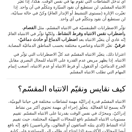
أي تدخّل النشاطات التي تقوم بها في نفس الوقت. هكذا، إذا تغيّر
الانتباه المقسّم، لن نستطيع أن نقود السيّارة ونتكلّم في آن واحد. إذا
تغيّرت الإثارة (مستوى التنشيط أو الإنذار العامّ) وكنّ في حالة سباتيّة،
لن نستطيع أن نقود ونتكلّم في آي واحد.
تؤثّر الاضطرابات الطبنفسيّة في الانتباه المقسّم، مثل
الفصام
،
و
اضطراب نقس الانتباه وفرط النشاط
، ولكنّها تؤثّر في الاننتباه العامّ.
إنّه عادي أن يتغيّر الانتباه بعد
اضطراب الدماغ أو حادث دماغيّ-
عرقيّ
. تغيّر الانتباه وعناصره مختلفة بحسب المناطق الدماغيّة المصابة.
اعترابا ذلك، يتغيّر الانتباه المقسّم عند كلّ الاضطرابات التي تؤثّر في
الانتباه. إذا يظهر مريض عدم القدرة على الانتباه للمجال البصري مقابل
الجرح الدماغيّ، أو الذهول، أو فرط الانتباه أو عدم الانتباه، أصعب إتمام
المهام التي تطلب الانتباه المقسّم.
كيف نقايس ونقيّم الانتباه المقسّم؟
الانتباه المقسّم قدرة إدراكيّة مهمة لنشاطات مختلفة في حياتنا اليوميّة،
لأنّه يسمح لنا الفعاليّة. يتعلّق إجراء أي مهمة تحتوي أكثر من نشاط
إدراكيّ، ومحرّك في نفس الوقت بقدرتنا على الانتباه المقسّم. تقييم
مستويات الانتباه المقسّم نافع للمجالات المهنيّة المختلفة، حيث تقييم
أداء النشاط (الذي يتمّه السائقون أو النقالون، والرياضيين) نافع. إنّه نافع
أيضا للمجالات الأكاديمية (إذا احتاج أي طالب إلى المساعدة على كتابة