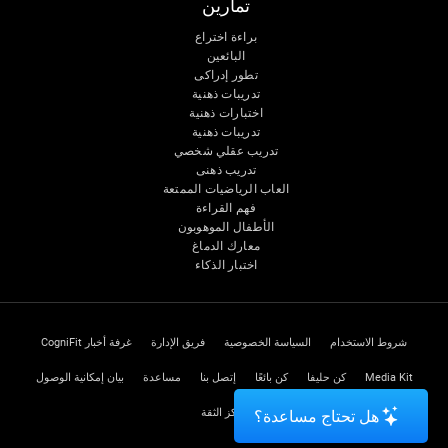
تمارين
براءة اختراع
البائعين
تطور إدراكى
تدريبات ذهنية
اختبارات ذهنية
تدريبات ذهنية
تدريب عقلي شخصي
تدريب ذهنى
العاب الرياضيات الممتعة
فهم القراءة
الأطفال الموهوبون
معارك الدماغ
اختبار الذكاء
شروط الاستخدام
السياسة الخصوصية
فريق الإدارة
غرفة أخبار CogniFit
Media Kit
كن حليفا
كن بائعًا
إتصل بنا
مساعدة
بيان إمكانية الوصول
مركز الثقة
هل تحتاج مساعدة؟