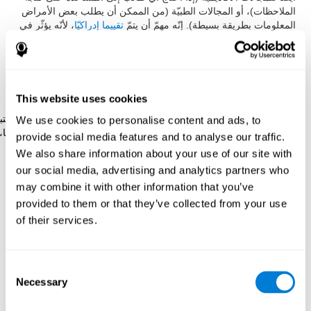
الملاحظات)، أو المجالات الطبيّة (من الممكن أن يطلب بعض الأمراض
المعلومات بطريقة بسيطة). إنّه مهمّ أن يتمّ
تقييما إدراكيّا
، لأنّه يؤثّر في
المنفعة العملي،أو الأكاديميّ.
يرتكز فريق كوجنيفيت لقياس الانتباه المقسّم على رائز Stroop. هكذا،
طوّر رائز المزامنة الذي يقيّم الانتباه المقسّم، واللدونة الإدراكيّة أو
التنسيق البصري-اليدويّ.
This website uses cookies
رائز المزامنةDIAT-SHIF
: تحتاج إلى إتباع سير كرة بيضاء ولانتبا
We use cookies to personalise content and ads, to
للكلمات التي تظهر في الشاشة. عندما تطابق الكلمة على لونها،
provide social media features and to analyse our traffic.
عليك أن تجيب وأنت تنتبه لحافزين في نفس الوقت. عليك أن
We also share information about your use of our site with
تواجه تغييرات التخطيط، والأجوبة الجديدة، واستعمال قدرة
our social media, advertising and analytics partners who
المراقبة والقدرة البصريّة في نفس الوقت.
may combine it with other information that you’ve
provided to them or that they’ve collected from your use
of their services.
كيف نستعيد أو نحسّن الانتباه
المقسّم؟
Consent
يمكنك أن تتعلّم وتدرّب وتحسّن الانتباه المقسّم، كسائر المهارات
Necessary
Selection
الإدراكيّة. نعطيك في كوجنيفيت إمكانيّة إتمامه بطريقة مهنيّة. بفضل
الممارسة، نستطيع أن نقوّي سرعة انتباهنا، واستعمال أقلّ وسائل