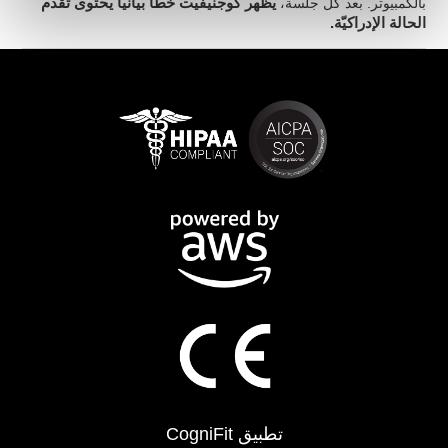
بالكمبيوتر. بعد كلّ جلسة،
يظهر كوجنيفيت خطّا بيانيّا يحتوى تقدّم
الحالة الإدراكيّة.
تطبيق CogniFit