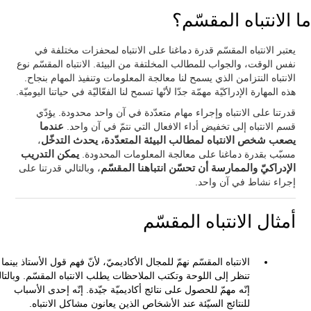
ما الانتباه المقسّم؟
يعتبر الانتباه المقسّم قدرة دماغنا على الانتباه لمحفزات مختلفة في
نفس الوقت، والجواب للمطالب المخلتفة من البيئة. الانتباه المقسّم نوع
الانتباه النتزامن الذي يسمح لنا معالجة المعلومات وتنفيذ المهام بنجاح.
هذه المهارة الإدراكيّة مهمّة جدّا لأنّها تسمح لنا الفعّاليّة في حياتنا اليوميّة.
قدرتنا على الانتباه وإجراء مهام متعدّدة في آن واحد محدودة. يؤدّي
قسم الانتباه إلى تخفيض أداء الافعال التي نتمّ في آن واحد.
عندما
يصعب شخص الانتباه لمطالب البيئة المتعدّدة، يحدث التدخّل
،
مسبّب بقدرة دماغنا على معالجة المعلومات المحدودة.
يمكن التدريب
الإدراكيّ والممارسة أن تحسّن انتباهنا المقسّم
، وبالتالي قدرتنا على
إجراء نشاط في آن واحد.
أمثال الانتباه المقسّم
الانتباه المقسّم نهمّ للمجال الأكاديميّ، لأنّ فهم قول الأستاذ بينما
تنظر إلى اللوحة وتكتب الملاحظات يطلب الانتباه المقسّم. وبالتا
إنّه مهمّ للحصول على نتائج أكاديميّة جيّدة. إنّه إحدى الأسباب
للنتائج السيّئة عند الأشخاص الذين يعانون مشاكل الانتباه.