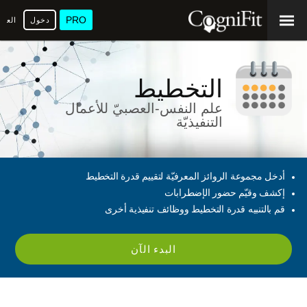
PRO
دخول
العرب
التخطيط
علم النفس-العصبيّ للأعمال
التنفيذيّة
أدخل مجموعة الروائز المعرفيّة لتقييم قدرة التخطيط
إكشف وقيّم حضور الإضطرابات
قم بالتنبيه قدرة التخطيط ووظائف تنفيذية أخرى
البدء الآن