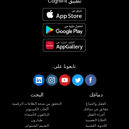
تطبيق CogniFit
تابعونا على
دماغك
البحث
العقل والدماغ
التحقق من صحة العلاجات الرقمية
حقائق عن دماغك
ألعاب الكمبيوتر
أجزاء العقل
البالغون الأصحاء
الخلايا العصبية
طيارون
اللدونة العصبية
التقييم الشمولي