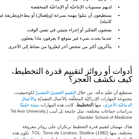
لديهم مستويات الإنتاجيّة أو الإبداعيّة المنخفضة
يستطيعون أن يتمّوا مهمة بسرعة (وبإهمال) أو ببطء(وبطريقة غي
كاملة)
يصعبون التفكير أو إجراء شيئين في نفس الوقت
عندما يحدث شيء غير متوقع لا يعرفون ماذا يفعلون
يتأخّرون أكثر من شخص آخر ليغيّروا من نشاط إلى الأخرى
أدوات أو روائز لتقييم قدرة التخطيط،
كيف نكشف العجز؟
نستطيع أن نقيّم بدقّة، من خلال
التقييم العصبيّ-النفسيّ
لكوجنيفيت،
مجموعة المهارات الإدراكيّة المتعلّقة بالأعمال التنفيذيّة
والأعمال
الدماغيّة الأخرى
، منها
التخطيط
. كانت هذه المهارات
مثبتة علميّا
بدراسات جماعات مختلفة، مثل جامعة تل أبيب (Tel Aviv University,
Sackler School of Medicine).
هناك مهمتان لتقييم قدرة التخطيط ترتكزان على روائز معروفة
مختلفة، منها TOL: Torre de Londres, Shallice (1982). تكون هذه