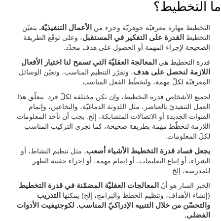
ما التخطيط؟
التخطيط مهارة معرفيّة جوهريّة وجزء من
الأعمال التنفيذيّة.
يتعيّن
التخطيط
القدرة على التفكير في المستقبل
، وعلى توقّع الطريقة
الصحيحة لإجراء المهمة أو الحصول على هدف محدّد.
قدرة التخطيط هي
المعالجة العقليّة التي تسمح لنا اختيار الأفعال
اللازمة لنحصل على هدف
، ونقرّر التنظيم المناسب، ونعيّن الوسائل
المعرفيّة لكلّ مهمة، ولنخطّط الفعل المناسب.
لجميع الأشخاص قدرة التخطيط، وإن تكن مختلفة لكلّ فرد. يتعلّق هذا
العمل التنفيذيّ بالعناصر، مثل اللدونة الدماغيّة، والنخاعين، وإتمام
القنوات الجديدة أو الاتصالات المتشابكة، إلخ. يجب أن نأخذ المعلومات
اللازمة لنخطّط مهمة بطريقة صحيحة، كما نجري التركيب المناسب
لكلّ المعلومات.
يجعل فساد قدرة التخطيط الأشياء أصعب
، مثل تنظيم النشاط، أو
الشراء، أو إتباع التعليمات، أو إتمام مهمة، أو إجراء حقيبة الظهر
للمدرسة، إلخ.
الخبر السار هو أنّ
المعالجات العقليّة المضمّنة في قدرة التخطيط
(إنشاء الأهداف، وتنظيم الخطط والبرامج، إلخ) يمكنها
التدريب
والتحسّن من خلال التنبيه الإدراكيّ المناسب. لكوجنيفيت الأدوات
الفضلى.