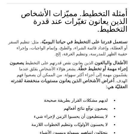
أمثلة التخطيط. مميّزات الأشخاص
الذين يعانون تغيّرات عند قدرة
التخطيط.
نستعمل قدرتنا على التخطيط في حياتنا اليوميّة
، مثل: تنظيم السفر
أو العطلة، وإعداد قائمة الشراء، والطبخ، وإتمام الواجبات، وإجراء
حقيبة الظهر للمدرسة، وتنظيم الغرفة، إلخ.
الأطفال والبالغون
الذين يعانون نقص قدرتهم على التخطيط
يصعبون
إجراء مهمة أو تخطيط خطّة.
يشعر هؤلاء الأشخاص بقلق عندما
يقسّمون مهمة إلى أجزاء أكثر سهولة. من الممكن أن يصعبوا فهم
الهدف.
أعراض الأشخاص الذين يعانون مستويات منخفضة لقدرته
العقليّة هي:
لديهم مشكلات القرار بطريقة صحيحة
يصعبون توقّع نتائج أفعالهم
لا يستطيعون أن يحسبوا الزمن لإجراء شيء
لا يحسنون الأولويّات وتنظيم الخطوات اللازمة
يتحوّلون انتباههم بسهولة وينسون الأشياء