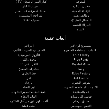
المعرفة
كبار السن الأصحاء (iTV)
فقدان الذاكرة
التدريب للكبار
الإعاقة الذهنية
الحالة المعرفية عند الكبار
وظائف ذهنية
المراجعة المستمرة
الأعمال التنفيذيّة
تصنيف SG4D
الإدراك الحسى
الانتباه
ألعاب عقلية
الشطرنج اون لاين
التزاحم
الكلمات المتقاطعة الصغيرة
العثور عن الحيوات الأليف
Fruit Frenzy
الأزواج الموسيقية
Pipe Panic
الوقت واللون
Crystal Miner
اللغز الفني 3D
وحيدا
مغامرات الضفدع
Robo Factory
خط الحلوى
Ant Escape
لغز
يقودني للجنون
الأرقام
الكلمات المتقاطعة البصرية
لون النحلة
قم بالمطابقة
اللعبة العقلية: تفجير البالونات
فوضى الرياضيات
ألعاب الذكاء
سباق الرخام
ألعاب اون لاين من آجل الذاكرة
التنس الموسيقي
ألعاب عقلية