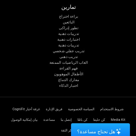
تمارين
براءة اختراع
البائعين
تطور إدراكى
تدريبات ذهنية
اختبارات ذهنية
تدريبات ذهنية
تدريب عقلي شخصي
تدريب ذهنى
العاب الرياضيات الممتعة
فهم القراءة
الأطفال الموهوبون
معارك الدماغ
اختبار الذكاء
شروط الاستخدام
السياسة الخصوصية
فريق الإدارة
غرفة أخبار CogniFit
Media Kit
كن حليفا
كن بائعًا
إتصل بنا
مساعدة
بيان إمكانية الوصول
مركز الثقة
هل تحتاج مساعدة؟