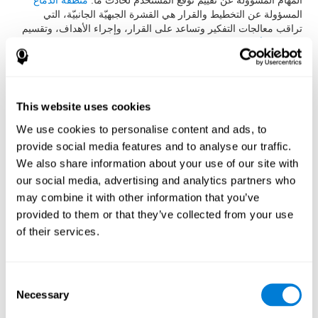
المهام المسؤولة عن تقييم توقّع المستخدم لحادث ما.
منطقة الدماغ
المسؤولة عن التخطيط والقرار هي القشرة الجبهيّة الجانبيّة، التي
تراقب معالجات التفكير وتساعد على القرار، وإجراء الأهداف، وتقسيم
الوقت
والأفعال المعرفيّة
، والتنظيم. يسمح تقييم هذه المناطق المعرفيّة
تكميم الأوجه المهمّة لقدرة تخطيط الأهداف للفرد. نقيّم بهذه المهام
أيضا الإدراك المكانيّ، والذاكرة البصريّة قصيرة المدى والمراجعة
البصريّة.
This website uses cookies
يرتكز رائز التركّز
VISMEM-PLAN
على رائز الأرقام المباشرة وغير
مباشرة ل(Wechsler Memory Scale (WMS، وعلى (Memory
We use cookies to personalise content and ads, to
Malingering (TOMM وعلى (Torre de Londres (TOL. تقييم هذه
provide social media features and to analyse our traffic.
الروائز مهارات إدراكيّة مضمّنة في الأعمال التنفيذيّة. تسمح هذه المهمة
We also share information about your use of our site with
مراجعة معرفيّة أساسيّة لقدرة التنظيم، والتركيب، والانتباه، وتنظيم
النشاطات التي يقوم بها الفرد.
our social media, advertising and analytics partners who
may combine it with other information that you’ve
يرتكز رائز التخطيط
VIPER-PLAN
على رائز (Torre de Londres
(TOL وعلى Hooper Visual Organisation Task (VOT) 1983. تساعد
provided to them or that they’ve collected from your use
هذه الروائز الاختصاصيّ على تكميم قدرة التنظيم والتخطيط للفرد.
of their services.
كيف نستعيد أو نحسّن قدرة التخطيط
Consent
أو الأعمال التنفيذيّة الأخرى؟
Necessary
Selection
من الممكن أن ندرّب ونتعلّم ونحسّن أعمالنا التنفيذيّة، مثل التخطيط،