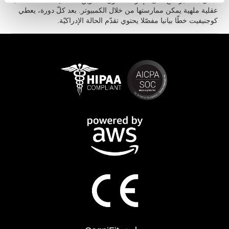
أدخل هذا البرنامج على الإنترنت. تكون التمارين التفاعليّة المختلفة ألعاباً
عقلية ملهية يمكن ممارستها من خلال الكمبيوتر. بعد كلّ دورة، يعطي
كوجنيفيت خطّا بيانيا مفصّلا يحتوي تقدّم الحالة الإدراكيّة.