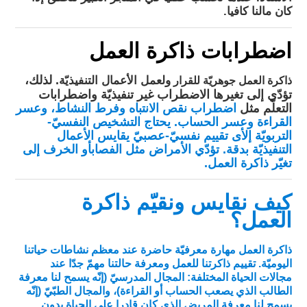
كان مالنا كافيا.
اضطرابات ذاكرة العمل
. لذلك،
ذاكرة العمل جوهريّة للقرار
ولعمل الأعمال التنفيذيّة
تؤدّي إلى تغيرها الاضطراب غير تنفيذيّة واضطرابات
التعلّم مثل
اضطراب نقص الانتباه وفرط النشاط
، و
عسر
القراءة
و
عسر الحساب
. يحتاج التشخيص النفسيّ-
التربويّة إلأى
تقييم نفسيّ-عصبيّ
يقايس الأعمال
التنفيذيّة بدقة. تؤدّي الأمراض مثل الفصاب
أو الخرف
إلى
تغيّر ذاكرة العمل.
كيف نقايس ونقيّم ذاكرة
العمل؟
ذاكرة العمل مهارة معرفيّة حاضرة عند معظم نشاطات حياتنا
اليوميّة. تقييم ذاكرتنا للعمل ومعرفة حالتنا مهمّ جدّا عند
مجالات الحياة المختلفة: المجال المدرسيّ (إنّه يسمح لنا معرفة
الطالب الذي يصعب الحساب أو القراءة)، والمجال الطبّيّ (إنّه
يسمح لنا معرفة المريض الذي كان قادرا على الحياة بدون