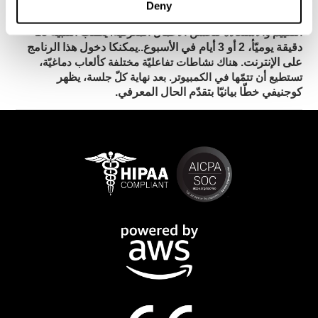
Deny
لكوجنيفيت
يطلب تحسّن ذاكرة العمل تدريباً مستمرّاً.
أدوات
يطلب التنبيه 15
التقييم والاستعادة لتحسّن الأعمال المعرفيّة.
دقيقة يوميّأ، 2 أو 3 أيام في الأسبوع.
يمكنكا دخول هذا الرنامج
.
على الإنترنت.
هناك نشاطات تفاعليّة مختلفة كألعاب دماغيّة،
يظهر
تستطيع أن تتمّها في الكمبيوتر. بعد نهاية كلّ جلسة،
كوجنيفي خطّا بيانيّا بتقدّم الحال المعرفي.