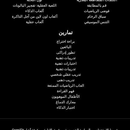
الكلمات المتقاطعة البصرية
لون النحلة
قم بالمطابقة
اللعبة العقلية: تفجير البالونات
فوضى الرياضيات
ألعاب الذكاء
سباق الرخام
ألعاب اون لاين من آجل الذاكرة
التنس الموسيقي
ألعاب عقلية
تمارين
براءة اختراع
البائعين
تطور إدراكى
تدريبات ذهنية
اختبارات ذهنية
تدريبات ذهنية
تدريب عقلي شخصي
تدريب ذهنى
العاب الرياضيات الممتعة
فهم القراءة
الأطفال الموهوبون
معارك الدماغ
اختبار الذكاء