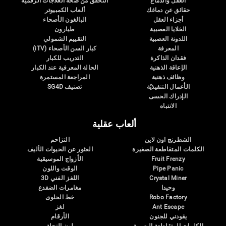
العقل والدماغ
التحقق من صحة العلاجات الرقمية
حقائق عن دماغك
ألعاب الكمبيوتر
أجزاء العقل
البالغون الأصحاء
الخلايا العصبية
طيارون
اللدونة العصبية
التقييم الشمولي
المعرفة
كبار السن الأصحاء (iTV)
فقدان الذاكرة
التدريب للكبار
الإعاقة الذهنية
الحالة المعرفية عند الكبار
وظائف ذهنية
المراجعة المستمرة
الأعمال التنفيذيّة
تصنيف SG4D
الإدراك الحسى
الانتباه
ألعاب عقلية
الشطرنج اون لاين
التزاحم
الكلمات المتقاطعة الصغيرة
العثور عن الحيوات الأليف
Fruit Frenzy
الأزواج الموسيقية
Pipe Panic
الوقت واللون
Crystal Miner
اللغز الفني 3D
وحيدا
مغامرات الضفدع
Robo Factory
خط الحلوى
Ant Escape
لغز
يقودني للجنون
الأرقام