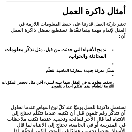
أمثال ذاكرة العمل
قدرتنا على حفظ المعلومات اللازمة في
تعتبر ذاركة العمل
العقل لإتمام مهمة بينما ننفّذها.
نستطيع بفضل ذاكرة العمل
أن:
ندمج الأشياء التي حدثت من قبل، مثل
تذكّر معلومات
المحادثة والجواب،
نتعلّم
نتمثّل معرفة جديدة بمعارفنا الماضية،
، نحفظ معلومات في العقل بينما ننتبه لشيء آخر، مثل تحضير المكوّنات
اللازمة للطعام بينما نتكلّم أحداً بالتلفون.
نستعمل ذاكرتنا للعمل يوميّا عند كلّ نوع المهام.
عندما نحاول
أن نتذكّر رقم تلفون قبل أن تكتبه، عندما نتكلّم نحتاج إلى
الانتباه لما قال الآخر لنعالجه ونجيب. عندما نكتب ملاحظات
في المدرسة أو في الجامعة، نحتاج إلى الانتباه لما قال
الأستاذ. عندما نحسب عقليّا في المتجر الكبير لنحقّق إذا