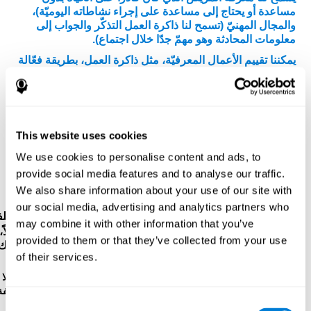
مساعدة أو يحتاج إلى مساعدة على إجراء نشاطاته اليوميّة)،
والمجال المهنيّ (تسمح لنا ذاكرة العمل التذكّر والجواب إلى
معلومات المحادثة وهو مهمّ جدّا خلال اجتماع).
يمكننا تقييم الأعمال المعرفيّة، مثل ذاكرة العمل، بطريقة فعّالة
من خلال
التقييم النفسيّ-العصبي الكامل.
برتكز روائز
كوجنيفيت على روائز الأرقام المباشرة وغير مباشرة لWMS
(Wechsler Memory Scale)، وCPT (Continuous
Performance Test)، و TOMM (Test of Memory
Malingering)، وVisual Organisation Task (VOT)، وTest
This website uses cookies
of Variables of Attention (TOVA). بالإضافة إلى ذاكرة
العمل، تقايس هذه الروائز أيضا الذاكرة الصوتية قصيرة المدى،
We use cookies to personalise content and ads, to
والذاكرة قصيرة المدى، وزمن الكمون، وسرعة المعالجة،
provide social media features and to analyse our traffic.
والاعتراف، والفحص البصري والإدراك المكاني.
We also share information about your use of our site with
our social media, advertising and analytics partners who
رائز التسلسل WOM-ASM
: تظهر كرات فيها أرقام مختلف
may combine it with other information that you’ve
في الشاشة. عليك أن تحفظ الأرقام لتكرّرها من بعد. أوّلاً،
provided to them or that they’ve collected from your use
هناك رقم واحد، ولكن كانت الأرقام أكثر حتّى تخطأ. عليك
of their services.
أن تكرّر الأرقام.
رائز الاعتراف WOM-REST
: هناك ثلاثة أشياء في الشاشة. أوّلا
إحفظ ترتيب الأشياء بسرعة. بعد ذلك، تظهر أربع مجموعة مؤلّفة
Consent
من ثلاثة أشياء، عليك أن تكشف التسلسل الابتدائي.