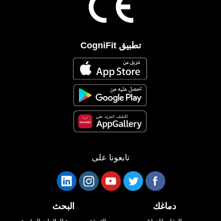
تطبيق CogniFit
تابعونا على
دماغك
البحث