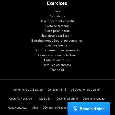
Exercices
Brevet
Revendeurs
Développement cognitif
Exercice cérébral
Quizz pour la tête
Exercices pour l'esprit
Entraînement cérébral personnalisé
Exercice mental
Jeux mathématiques amusants
Compréhension de lecture
Enfants surdoués
Batailles cérébrales
Test de QI
Conditions d'utilisation
Confidentialité
La Direction de CogniFit
CogniFit Newsroom
Media Kit
Devenir un affilié
Devenir revendeur
Nous contacter
Aide
Déclaration d'accessibilité
Centre de Confiance
Besoin d'aide