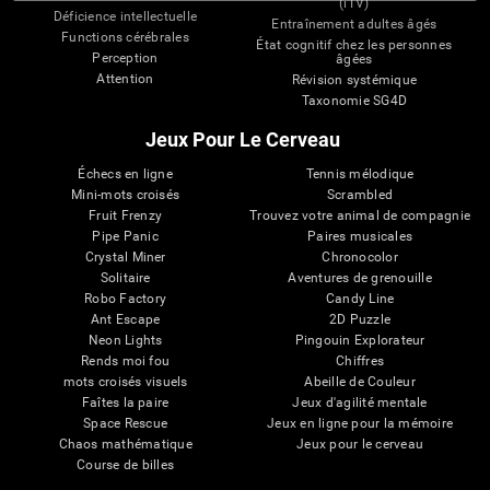
(iTV)
Déficience intellectuelle
Entraînement adultes âgés
Functions cérébrales
État cognitif chez les personnes
Perception
âgées
Attention
Révision systémique
Taxonomie SG4D
Jeux Pour Le Cerveau
Échecs en ligne
Tennis mélodique
Mini-mots croisés
Scrambled
Fruit Frenzy
Trouvez votre animal de compagnie
Pipe Panic
Paires musicales
Crystal Miner
Chronocolor
Solitaire
Aventures de grenouille
Robo Factory
Candy Line
Ant Escape
2D Puzzle
Neon Lights
Pingouin Explorateur
Rends moi fou
Chiffres
mots croisés visuels
Abeille de Couleur
Faîtes la paire
Jeux d'agilité mentale
Space Rescue
Jeux en ligne pour la mémoire
Chaos mathématique
Jeux pour le cerveau
Course de billes