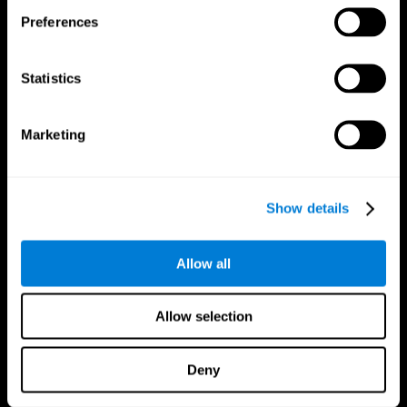
Preferences
Statistics
Marketing
Nous suivre
Show details
Allow all
Votre Cerveau
Recherche
Cerveau et esprit
Validation thérapeutique
numérique
Allow selection
A propos du cerveau
Jeux d'ordinateur
Les parties du cerveau
Adultes en bonne santé
Neurones
Pilotes
Deny
Plasticité neuronale
Évaluation holistique
Cognition
Personnes âgées en bonne santé
Perte de Mémoire