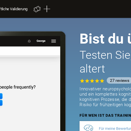
liche Validierung
Bist du
Testen Sie
altert
27
reviews
Innovativer neuropsycholo
und ein komplettes kognit
kognitiven Prozesse, die 
Risiko für frühzeitigen kog
FÜR WEN IST DAS TRAINI
Für meine Bewertu