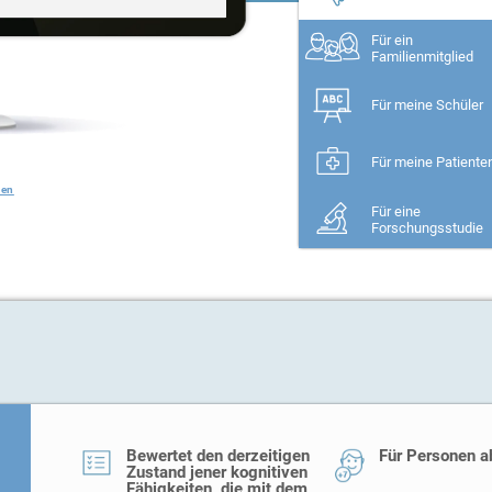
Für ein
Familienmitglied
Für meine Schüler
Für meine Patiente
den
Für eine
Forschungsstudie
Bewertet den derzeitigen
Für Personen a
Zustand jener kognitiven
Fähigkeiten, die mit dem