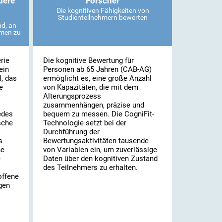
dere
Forscher
Die kognitiven Fähigkeiten von
Studienteilnehmern bewerten
nd, an
emen zu
rie
Die kognitive Bewertung für
ein
Personen ab 65 Jahren (CAB-AG)
l, das
ermöglicht es, eine große Anzahl
e
von Kapazitäten, die mit dem
Alterungsprozess
zusammenhängen, präzise und
edes
bequem zu messen. Die CogniFit-
sche
Technologie setzt bei der
Durchführung der
s
Bewertungsaktivitäten tausende
he
von Variablen ein, um zuverlässige
e
Daten über den kognitiven Zustand
des Teilnehmers zu erhalten.
offene
gen