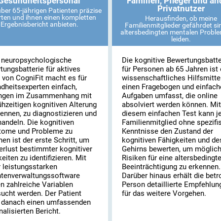
Gesundheitspersonal
Familien, Pfleger und an
Privatnutzer
ber 65-jährigen Patienten präzise
ten und ihnen einen kompletten
Herausfinden, ob meine
Ergebnisbericht anbieten.
Familienmitglieder gefährdet si
altersbedingten mentalen Probl
leiden.
 neuropsychologische
Die kognitive Bewertungsbatte
tungsbatterie für aktives
für Personen ab 65 Jahren ist 
n von CogniFit macht es für
wissenschaftliches Hilfsmitte
dheitsexperten einfach,
einen Fragebogen und einfach
ngen im Zusammenhang mit
Aufgaben umfasst, die online
ühzeitigen kognitiven Alterung
absolviert werden können. Mit
ennen, zu diagnostizieren und
diesem einfachen Test kann j
handeln. Die kognitiven
Familienmitglied ohne spezifi
ome und Probleme zu
Kenntnisse den Zustand der
en ist der erste Schritt, um
kognitiven Fähigkeiten und de
erlust bestimmter kognitiver
Gehirns bewerten, um möglic
eiten zu identifizieren. Mit
Risiken für eine altersbedingt
r leistungsstarken
Beeinträchtigung zu erkennen.
ntenverwaltungssoftware
Darüber hinaus erhält die betr
n zahlreiche Variablen
Person detaillierte Empfehlun
sucht werden. Der Patient
für das weitere Vorgehen.
t danach einen umfassenden
alisierten Bericht.