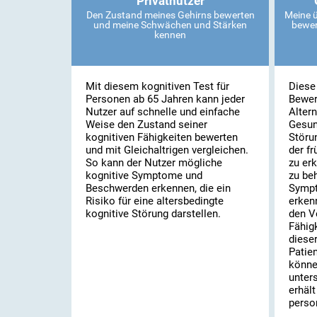
Privatnutzer
Den Zustand meines Gehirns bewerten
Meine ü
und meine Schwächen und Stärken
bewer
kennen
Mit diesem kognitiven Test für
Diese
Personen ab 65 Jahren kann jeder
Bewer
Nutzer auf schnelle und einfache
Alter
Weise den Zustand seiner
Gesun
kognitiven Fähigkeiten bewerten
Störu
und mit Gleichaltrigen vergleichen.
der fr
So kann der Nutzer mögliche
zu erk
kognitive Symptome und
zu be
Beschwerden erkennen, die ein
Sympt
Risiko für eine altersbedingte
erkenn
kognitive Störung darstellen.
den V
Fähigk
diese
Patie
könne
unter
erhäl
person