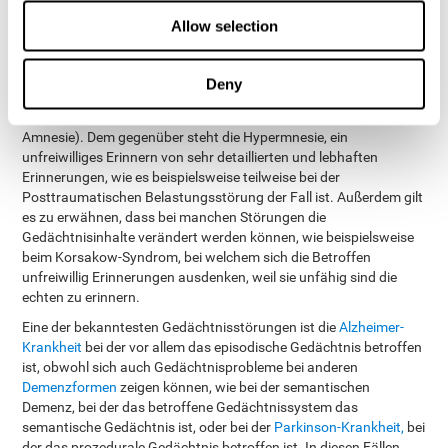
ist es so, dass das Gedächtnis die Informationen loswird, die wir
Allow selection
am wenigsten nutzen, vor allem wenn wir älter werden, das ist ein
ganz normaler Prozess. Dennoch gibt es auch das pathologische
Vergessen: entweder die Unfähigkeit neue Erinnerungen zu
Deny
generieren (anterograde Amnesie) und/oder die Unfähigkeit
Erinnerungen aus der Vergangenheit abzurufen (retrograde
Amnesie). Dem gegenüber steht die Hypermnesie, ein
unfreiwilliges Erinnern von sehr detaillierten und lebhaften
Erinnerungen, wie es beispielsweise teilweise bei der
Posttraumatischen Belastungsstörung der Fall ist. Außerdem gilt
es zu erwähnen, dass bei manchen Störungen die
Gedächtnisinhalte verändert werden können, wie beispielsweise
beim Korsakow-Syndrom, bei welchem sich die Betroffen
unfreiwillig Erinnerungen ausdenken, weil sie unfähig sind die
echten zu erinnern.
Eine der bekanntesten Gedächtnisstörungen ist die
Alzheimer-
Krankheit
bei der vor allem das episodische Gedächtnis betroffen
ist, obwohl sich auch Gedächtnisprobleme bei anderen
Demenzformen
zeigen können, wie bei der semantischen
Demenz, bei der das betroffene Gedächtnissystem das
semantische Gedächtnis ist, oder bei der
Parkinson-Krankheit,
bei
der das prozedurale Gedächtnis betroffen ist. In diesen Fällen