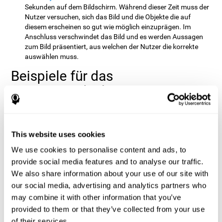
Sekunden auf dem Bildschirm. Während dieser Zeit muss der
Nutzer versuchen, sich das Bild und die Objekte die auf
diesem erscheinen so gut wie möglich einzuprägen. Im
Anschluss verschwindet das Bild und es werden Aussagen
zum Bild präsentiert, aus welchen der Nutzer die korrekte
auswählen muss.
Beispiele für das
Langzeitgedächtnis
Der Großteil des Wissens, den wir uns im akademischen
Bereich aneignen wird in unserem semantischen Gedächtnis
gespeichert. Wenn wir also lernen oder uns an die Geografie
This website uses cookies
unseres Landes, die Anatomie, Chemie, Mathematik oder
We use cookies to personalise content and ads, to
irgendein anderes Fach erinnern, bringen wir unser
Langzeitgedächtnis in Gang.
provide social media features and to analyse our traffic.
We also share information about your use of our site with
Wenn wir in einem Restaurant arbeiten und uns merken
müssen, welches Gericht welche Person an dem jeweiligen
our social media, advertising and analytics partners who
Tisch bestellt hat, machen wir Gebrauch von unserem
may combine it with other information that you’ve
episodischem Gedächtnis. Gleiches gilt wenn wir
provided to them or that they’ve collected from your use
beispielsweise wissen, welches die Stammkunden sind.
of their services.