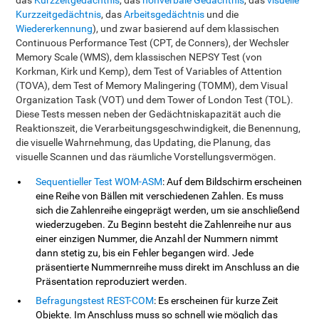
das
Kurzzeitgedächtnis
, das
nonverbale Gedächtnis
, das
visuelle
Kurzzeitgedächtnis
, das
Arbeitsgedächtnis
und die
Wiedererkennung
), und zwar basierend auf dem klassischen
Continuous Performance Test (CPT, de Conners), der Wechsler
Memory Scale (WMS), dem klassischen NEPSY Test (von
Korkman, Kirk und Kemp), dem Test of Variables of Attention
(TOVA), dem Test of Memory Malingering (TOMM), dem Visual
Organization Task (VOT) und dem Tower of London Test (TOL).
Diese Tests messen neben der Gedächtniskapazität auch die
Reaktionszeit, die Verarbeitungsgeschwindigkeit, die Benennung,
die visuelle Wahrnehmung, das Updating, die Planung, das
visuelle Scannen und das räumliche Vorstellungsvermögen.
Sequentieller Test WOM-ASM
: Auf dem Bildschirm erscheinen
eine Reihe von Bällen mit verschiedenen Zahlen. Es muss
sich die Zahlenreihe eingeprägt werden, um sie anschließend
wiederzugeben. Zu Beginn besteht die Zahlenreihe nur aus
einer einzigen Nummer, die Anzahl der Nummern nimmt
dann stetig zu, bis ein Fehler begangen wird. Jede
präsentierte Nummernreihe muss direkt im Anschluss an die
Präsentation reproduziert werden.
Befragungstest REST-COM
: Es erscheinen für kurze Zeit
Objekte. Im Anschluss muss so schnell wie möglich das