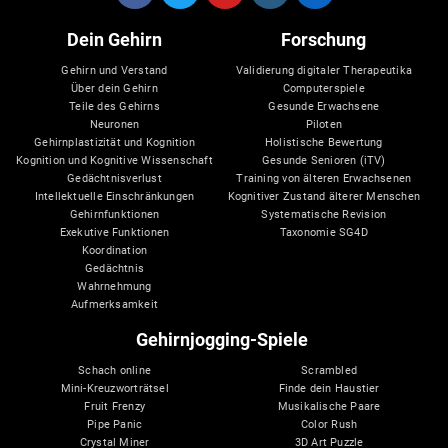
Dein Gehirn
Forschung
Gehirn und Verstand
Validierung digitaler Therapeutika
Über dein Gehirn
Computerspiele
Teile des Gehirns
Gesunde Erwachsene
Neuronen
Piloten
Gehirnplastizität und Kognition
Holistische Bewertung
Kognition und Kognitive Wissenschaft
Gesunde Senioren (iTV)
Gedächtnisverlust
Training von älteren Erwachsenen
Intellektuelle Einschränkungen
Kognitiver Zustand älterer Menschen
Gehirnfunktionen
Systematische Revision
Exekutive Funktionen
Taxonomie SG4D
Koordination
Gedächtnis
Wahrnehmung
Aufmerksamkeit
Gehirnjogging-Spiele
Schach online
Scrambled
Mini-Kreuzworträtsel
Finde dein Haustier
Fruit Frenzy
Musikalische Paare
Pipe Panic
Color Rush
Crystal Miner
3D Art Puzzle