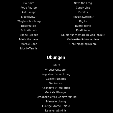
Solitaire
Save the Frog
Robo Factory
Candy Line
Ant Escape
Puzzles
Neonlichter
Pinguin-Labyrinth
Wegbeschreibung
Digits
Bilderrätsel
Bunte Biene
Schreibtisch
Knallbiene
Space Rescue
Spiele für mentale Beweglichkeit
Math Madness
Online-Gedächtnisspiele
Marble Race
Gehirnjogging-Spiele
Musik-Tennis
Übungen
Patent
Wiederverkäufer
Kognitive Entwicklung
Gehirntrainings
Gehirntest
Kognitive Stimulation
Mentale Übungen
Personalisiertes Gehirntraining
Mentale Übung
Lustige Mathe-Spiele
Leseverständnis