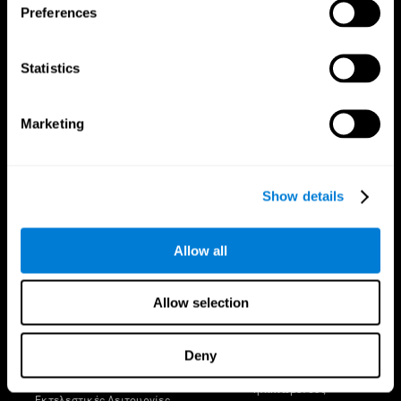
Preferences
Statistics
Marketing
Ακολούθησέ μας στο
Show details
Ο Εγκέφαλός Σου
Έρευνα
Μυαλό και εγκέφαλος
Επικύρωση Ψηφιακής
Allow all
Θεραπευτικής
Δεδομένα για τον εγκέφαλό σου
Παιχνίδια Υπολογιστή
Μέρη του εγκεφάλου
Υγιείς Ενήλικες
Οι νευρώνες
Allow selection
Πιλότοι
Νευρωνική πλαστικότητα
Ολιστική Αξιολόγηση
Νόηση
Υγιείς ηλικιωμένοι (iTV)
Απώλεια μνήμης
Deny
Προπόνηση για Ηλικιωμένους
Νοητική Δυσλειτουργία
Γνωστική κατάσταση σε
Εγκεφαλικές λειτουργίες
ηλικιωμένους
Εκτελεστικές Λειτουργίες