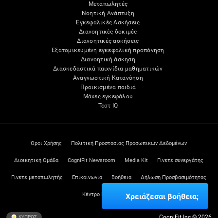
Μεταπωλητές
Νοητική Ανάπτυξη
Εγκεφαλικές Ασκήσεις
Διανοητικές δοκιμές
Διανοητικές ασκήσεις
Εξατομικευμένη εγκεφαλική προπόνηση
Διανοητική άσκηση
Διασκεδαστικά παιχνίδια μαθηματικών
Αναγνωστική Κατανόηση
Προικισμένα παιδιά
Μάχες εγκεφάλου
Τεστ IQ
Όροι Χρήσης
Πολιτική Προστασίας Προσωπικών Δεδομένων
Διοικητική Ομάδα
CogniFit Newsroom
Media Kit
Γίνετε συνεργάτης
Γίνετε μεταπωλητής
Επικοινωνία
Βοήθεια
Δήλωση Προσβασιμότητας
Κέντρο Εμπιστοσύνης
Χρειάζεσαι βοήθεια;
CogniFit Inc © 2026
ΚΥΠΡΟΣ