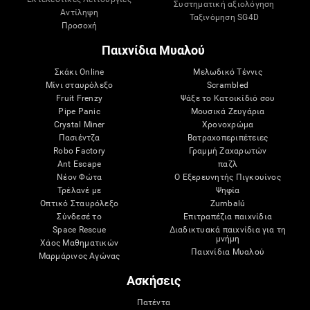
Συστηματική αξιολόγηση
Αντίληψη
Ταξινόμηση SG4D
Προσοχή
Παιχνίδια Μυαλού
Σκάκι Online
Μελωδικό Τέννις
Μίνι σταυρόλεξο
Scrambled
Fruit Frenzy
Ψάξε το Κατοικίδιό σου
Pipe Panic
Μουσικά Ζευγάρια
Crystal Miner
Χρονοχρώμα
Πασιέντζα
Βατραχοπεριπέτειες
Robo Factory
Γραμμή Ζαχαρωτών
Ant Escape
παζλ
Νέον Φώτα
Ο Εξερευνητής Πιγκουίνος
Τρέλανέ με
Ψηφία
Οπτικό Σταυρόλεξο
Zumbalú
Σύνδεσέ το
Επιτραπέζια παιχνίδια
Space Rescue
Διαδικτυακά παιχνίδια για τη
μνήμη
Χάος Μαθηματικών
Παιχνίδια Μυαλού
Μαρμάρινος Αγώνας
Ασκήσεις
Πατέντα