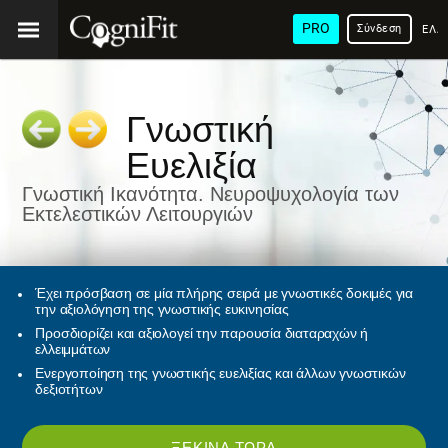
PRO
Σύνδεση
ΕΛΛ
Γνωστική
Ευελιξία
Γνωστική Ικανότητα. Νευροψυχολογία των
Εκτελεστικών Λειτουργιών
Έχει πρόσβαση σε μία πλήρης σειρά με γνωστικές δοκιμές για
την αξιολόγηση της γνωστικής ευκινησίας
Προσδιορίζει και αξιολογεί την παρουσία διαταραχών ή
ελλειμμάτων
Ενεργοποίηση της γνωστικής ευελιξίας και άλλων γνωστικών
δεξιοτήτων
ΞΕΚΊΝΑ ΤΏΡΑ