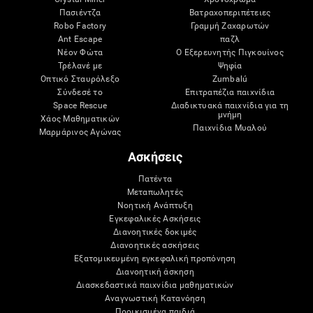
Πασιέντζα
Βατραχοπεριπέτειες
Robo Factory
Γραμμή Ζαχαρωτών
Ant Escape
παζλ
Νέον Φώτα
Ο Εξερευνητής Πιγκουίνος
Τρέλανέ με
Ψηφία
Οπτικό Σταυρόλεξο
Zumbalú
Σύνδεσέ το
Επιτραπέζια παιχνίδια
Space Rescue
Διαδικτυακά παιχνίδια για τη
μνήμη
Χάος Μαθηματικών
Παιχνίδια Μυαλού
Μαρμάρινος Αγώνας
Ασκήσεις
Πατέντα
Μεταπωλητές
Νοητική Ανάπτυξη
Εγκεφαλικές Ασκήσεις
Διανοητικές δοκιμές
Διανοητικές ασκήσεις
Εξατομικευμένη εγκεφαλική προπόνηση
Διανοητική άσκηση
Διασκεδαστικά παιχνίδια μαθηματικών
Αναγνωστική Κατανόηση
Προικισμένα παιδιά