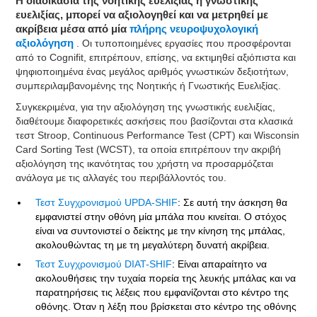
Η διαδικασία της νοητικής ευελιξίας ή γνωστικής
ευελιξίας, μπορεί να αξιολογηθεί και να μετρηθεί με
ακρίβεια μέσα από μία
πλήρης νευροψυχολογική
αξιολόγηση
. Οι τυποποιημένες εργασίες που προσφέρονται
από το Cognifit, επιτρέπουν, επίσης, να εκτιμηθεί αξιόπιστα και
ψηφιοποιημένα ένας μεγάλος αριθμός γνωστικών δεξιοτήτων,
συμπεριλαμβανομένης της Νοητικής ή Γνωστικής Ευελιξίας.
Συγκεκριμένα, για την αξιολόγηση της γνωστικής ευελιξίας,
διαθέτουμε διαφορετικές ασκήσεις που βασίζονται στα κλασικά
τεστ Stroop, Continuous Performance Test (CPT) και Wisconsin
Card Sorting Test (WCST), τα οποία επιτρέπουν την ακριβή
αξιολόγηση της ικανότητας του χρήστη να προσαρμόζεται
ανάλογα με τις αλλαγές του περιβάλλοντός του.
Τεστ Συγχρονισμού UPDA-SHIF
: Σε αυτή την άσκηση θα
εμφανιστεί στην οθόνη μία μπάλα που κινείται. Ο στόχος
είναι να συντονιστεί ο δείκτης με την κίνηση της μπάλας,
ακολουθώντας τη με τη μεγαλύτερη δυνατή ακρίβεια.
Τεστ Συγχρονισμού DIAT-SHIF
: Είναι απαραίτητο να
ακολουθήσεις την τυχαία πορεία της λευκής μπάλας και να
παρατηρήσεις τις λέξεις που εμφανίζονται στο κέντρο της
οθόνης. Όταν η λέξη που βρίσκεται στο κέντρο της οθόνης