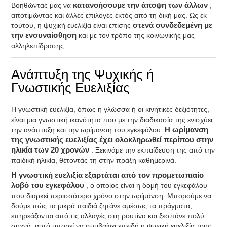
Βοηθώντας μας να
κατανοήσουμε την άποψη των άλλων
,
αποτιμώντας και άλλες επιλογές εκτός από τη δική μας. Ως εκ
τούτου, η ψυχική ευελιξία είναι επίσης
στενά συνδεδεμένη με
την ενσυναίσθηση
και με τον τρόπο της κοινωνικής μας
αλληλεπίδρασης.
Ανάπτυξη της Ψυχικής ή
Γνωστικής Ευελιξίας
Η γνωστική ευελιξία, όπως η γλώσσα ή οι κινητικές δεξιότητες,
είναι μια γνωστική ικανότητα που με την διαδικασία της ενισχύει
την ανάπτυξη και την ωρίμανση του εγκεφάλου.
Η ωρίμανση
της γνωστικής ευελιξίας έχει ολοκληρωθεί περίπου στην
ηλικία των 20 χρονών
. Ξεκινάμε την εκπαίδευση της από την
παιδική ηλικία, θέτοντάς τη στην πράξη καθημερινά.
Η γνωστική ευελιξία εξαρτάται από τον προμετωπιαίο
λοβό του εγκεφάλου
, ο οποίος είναι η δομή του εγκεφάλου
που διαρκεί περισσότερο χρόνο στην ωρίμανση. Μπορούμε να
δούμε πώς τα μικρά παιδιά ζητάνε αμέσως τα πράγματα,
επηρεάζονται από τις αλλαγές στη ρουτίνα και ξεσπάνε πολύ
συχνά, αυτό μπορεί να συμβαίνει επειδή η ψυχική ευελιξία τους