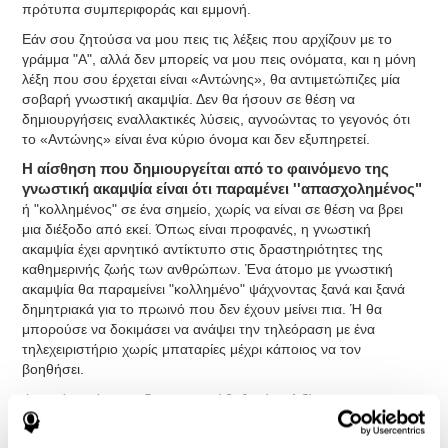
πρότυπα συμπεριφοράς και εμμονή.
Εάν σου ζητούσα να μου πεις τις λέξεις που αρχίζουν με το
γράμμα "Α", αλλά δεν μπορείς να μου πεις ονόματα, και η μόνη
λέξη που σου έρχεται είναι «Aντώνης», θα αντιμετώπιζες μία
σοβαρή γνωστική ακαμψία. Δεν θα ήσουν σε θέση να
δημιουργήσεις εναλλακτικές λύσεις, αγνοώντας το γεγονός ότι
το «Αντώνης» είναι ένα κύριο όνομα και δεν εξυπηρετεί.
Η αίσθηση που δημιουργείται από το φαινόμενο της
γνωστική ακαμψία είναι ότι παραμένει ''απασχολημένος"
ή "κολλημένος" σε ένα σημείο, χωρίς να είναι σε θέση να βρει
μια διέξοδο από εκεί. Όπως είναι προφανές, η γνωστική
ακαμψία έχει αρνητικό αντίκτυπο στις δραστηριότητες της
καθημερινής ζωής των ανθρώπων. Ένα άτομο με γνωστική
ακαμψία θα παραμείνει "κολλημένο" ψάχνοντας ξανά και ξανά
δημητριακά για το πρωινό που δεν έχουν μείνει πια. Ή θα
μπορούσε να δοκιμάσει να ανάψει την τηλεόραση με ένα
τηλεχειριστήριο χωρίς μπαταρίες μέχρι κάποιος να τον
βοηθήσει.
Φυσικά, υπάρχουν διαφορετικοί βαθμοί ευελιξίας και της
ψυχικής ακαμψίας. Τα παραδείγματα που συζητήθηκαν μέχρι
τώρα ήταν μια εξαιρετικά σημαντική ακαμψία, ενώ υπάρχουν