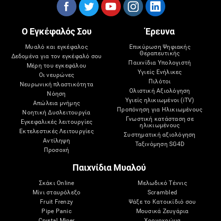
Ο Εγκέφαλός Σου
Έρευνα
Μυαλό και εγκέφαλος
Επικύρωση Ψηφιακής
Θεραπευτικής
Δεδομένα για τον εγκέφαλό σου
Παιχνίδια Υπολογιστή
Μέρη του εγκεφάλου
Υγιείς Ενήλικες
Οι νευρώνες
Πιλότοι
Νευρωνική πλαστικότητα
Ολιστική Αξιολόγηση
Νόηση
Υγιείς ηλικιωμένοι (iTV)
Απώλεια μνήμης
Προπόνηση για Ηλικιωμένους
Νοητική Δυσλειτουργία
Γνωστική κατάσταση σε
Εγκεφαλικές λειτουργίες
ηλικιωμένους
Εκτελεστικές Λειτουργίες
Συστηματική αξιολόγηση
Αντίληψη
Ταξινόμηση SG4D
Προσοχή
Παιχνίδια Μυαλού
Σκάκι Online
Μελωδικό Τέννις
Μίνι σταυρόλεξο
Scrambled
Fruit Frenzy
Ψάξε το Κατοικίδιό σου
Pipe Panic
Μουσικά Ζευγάρια
Crystal Miner
Χρονοχρώμα