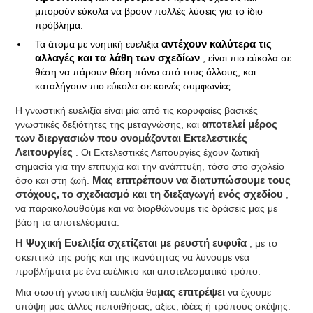
μπορούν εύκολα να βρουν πολλές λύσεις για το ίδιο
πρόβλημα.
Τα άτομα με νοητική ευελιξία
αντέχουν καλύτερα τις
αλλαγές και τα λάθη των σχεδίων
, είναι πιο εύκολα σε
θέση να πάρουν θέση πάνω από τους άλλους, και
καταλήγουν πιο εύκολα σε κοινές συμφωνίες.
Η γνωστική ευελιξία είναι μία από τις κορυφαίες βασικές
γνωστικές δεξιότητες της μεταγνώσης, και
αποτελεί μέρος
των διεργασιών που ονομάζονται Εκτελεστικές
Λειτουργίες
. Οι Εκτελεστικές Λειτουργίες έχουν ζωτική
σημασία για την επιτυχία και την ανάπτυξη, τόσο στο σχολείο
όσο και στη ζωή.
Μας επιτρέπουν να διατυπώσουμε τους
στόχους, το σχεδιασμό και τη διεξαγωγή ενός σχεδίου
,
να παρακολουθούμε και να διορθώνουμε τις δράσεις μας με
βάση τα αποτελέσματα.
Η Ψυχική Ευελιξία σχετίζεται με ρευστή ευφυΐα
, με το
σκεπτικό της ροής και της ικανότητας να λύνουμε νέα
προβλήματα με ένα ευέλικτο και αποτελεσματικό τρόπο.
Μια σωστή γνωστική ευελιξία θα
μας επιτρέψει
να έχουμε
υπόψη μας άλλες πεποιθήσεις, αξίες, ιδέες ή τρόπους σκέψης.