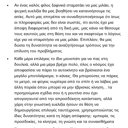
Αν ένας καλός φίλος ξαφνικά σταματάει να μας μιλάει, η
ψυχική ευελιξία θα μας βοηθήσει να κατανοήσουμε τις
αιτίες. Αυτό μας επιτρέπει να συνειδητοποιήσουμε ότι ίσως
οι πληροφορίες μας δεν είναι σωστές, ότι αυτός έχει μια
άποψη διαφορετική από τη δική μας, μας κάνει να θέσουμε
τους εαυτούς μας στη θέση του και να σκεφτούμε τι λόγους
είχε για να σταματήσει να μας μιλάει. Επιπλέον, θα μας
δώσει τη δυνατότητα να αναζητήσουμε τρόπους για την
επίλυση του προβλήματος.
Κάθε μέρα επιλέγεις το ίδιο μονοπάτι για να πας στη
δουλειά, αλλά μια μέρα βρέχει πολύ, όλος ο κόσμος έχει
αποφασίσει να πάρει το αυτοκίνητο και βρίσκεσαι ένα
μεγάλο μποτιλιάρισμα, τι κάνεις; Θα μπορούσες να πάρεις
το μετρό, να φύγεις νωρίτερα από το σπίτι ή να λάβεις μια
άλλη πορεία όπου μπορεί να μην έβρισκες κίνηση... τα
προηγούμενα σχέδια σου ή η ρουτίνα σου έχει
απογοητευτεί από την απροσδόκητη κατάσταση, αλλά
χάρη στην γνωστική ευελιξία ήσουν σε θέση να
δημιουργήσεις επιλογές ταυτόχρονα, χρησιμοποιώντας τις
ίδιες δυνατότητες κατά τη λήψη απόφασης: εμπειρία, τις
προσδοκίες, τα κίνητρα, τη γνώση και τα συναισθήματα