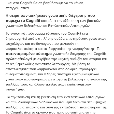
, και στο Cognifit θα σε βοηθήσουμε να το κάνεις
επαγγελματικά.
Η σειρά των ασκήσεων γνωστικής διέγερσης που
παρέχει το Cognifit
επιτρέπει την εξάσκηση των βασικών
γνωστικών δεξιοτήτων και Εκτελεστικών Λειτουργιών.
Το γνωστικό πρόγραμμα τόνωσης του CogniFit έχει
δημιουργηθεί από μια πλήρης ομάδα επιστημόνων, γνωστικών
ψυχολόγων και παιδαγωγών που μελετούν τη
νευροπλαστικότητα και τις διεργασίες της νευρογένεσης. Το
πατενταρισμένο σύστημα
γνωστικής διέγερσης του Cognifit
πρώτα αξιολογεί με ακρίβεια την ψυχική ευελιξία του ατόμου και
άλλες θεμελιώδεις γνωστικές λειτουργίες. Με βάση τα
αποτελέσματα που λαμβάνονται στις δοκιμές, προσφέρει
αυτοματοποιημένα, ένα πλήρες σύστημα εξατομικευμένων
γνωστικών προπονήσεων με στόχο τη βελτίωση της γνωστικής
ευελιξίας τους και άλλων εκτελεστικών επιδεινωμένων
ικανοτήτων.
Για την τόνωση και τη βελτίωση των εκτελεστικών λειτουργιών
και των διανοητικών διαδικασιών που εμπλέκονται στην ψυχική
ευελιξία, μία επαρκής και συνεχής εκπαίδευση είναι απαραίτητη.
Το Cognifit είναι το όργανο που χρησιμοποιείται από την