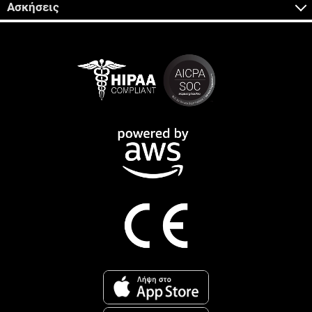
Ασκήσεις