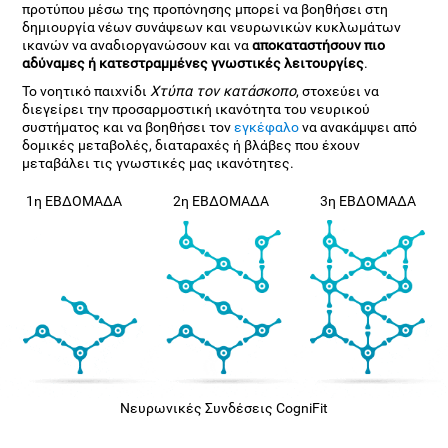
προτύπου μέσω της προπόνησης μπορεί να βοηθήσει στη
δημιουργία νέων συνάψεων και νευρωνικών κυκλωμάτων
ικανών να αναδιοργανώσουν και να
αποκαταστήσουν πιο
αδύναμες ή κατεστραμμένες γνωστικές λειτουργίες
.
Το νοητικό παιχνίδι
Χτύπα τον κατάσκοπο
, στοχεύει να
διεγείρει την προσαρμοστική ικανότητα του νευρικού
συστήματος και να βοηθήσει τον
εγκέφαλο
να ανακάμψει από
δομικές μεταβολές, διαταραχές ή βλάβες που έχουν
μεταβάλει τις γνωστικές μας ικανότητες.
1η ΕΒΔΟΜΑΔΑ
2η ΕΒΔΟΜΑΔΑ
3η ΕΒΔΟΜΑΔΑ
Νευρωνικές Συνδέσεις CogniFit