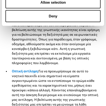
Allow selection
Συντονισμός ματιών-χεριών:
Για να προχωρήσουμε σε
αυτό το νοητικό παιχνίδι, χρειάζεται να χειριστούμε
άμεσα και με ακρίβεια το ποντίκι προς το κάθε ερέθισμα.
Deny
Με αυτό το παιχνίδι εγκεφαλικής προπόνησης εξασκούμε
και ενδυναμώνουμε τον συντονισμό ματιών-χεριών. Η
βελτίωση αυτής της γνωστικής ικανότητας είναι χρήσιμη
για να βελτιώσουμε τη δεξιότητά μας σε χειρωνακτικές
δραστηριότητες. Όπως για παράδειγμα, όταν γράφουμε,
οδηγάμε, αθλούμαστε ακόμα και όταν ανοίγουμε μία
κονσέρβα ή ξεβιδώνουμε κάτι. Αυτή η γνωστική
δεξιότητα μας επιτρέπει να εκτελούμε μία εργασία
ταυτόχρονα και συντονισμένα, με βάση τις οπτικές
πληροφορίες που λαμβάνουμε.
Οπτική αντίληψη:
Για να προχωρήσουμε σε αυτό το
νοητικό παιχνίδι είναι σημαντικό να είμαστε
συγκεντρωμένοι ώστε να εντοπίσουμε το χρώμα κάθε
ερεθίσματος και τα χαρακτηριστικά του, μήπως έχει
προκύψει κάποια αλλαγή. Κάνοντας επαναλαμβανόμενα
αυτή την άσκηση διεγείρουμε και ενισχύουμε την οπτική
μας αντίληψη. Η βελτίωση αυτής της γνωστικής
δεξιότητας μας επιτρέπει να μειώνουμε τα λάθη