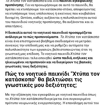
Το Χτύπα τον κατάσκοπο
είναι ένα
παιχνίδι εγκεφαλικής
προπόνησης
. Για να προχωρήσουμε σε αυτό το παιχνίδι, θα
πρέπει να χτυπήσουμε τον κατάσκοπο-στόχο, αποφεύγοντας
να χτυπήσουμε τους υπόλοιπους ή εκείνους που κουβαλάνε
δυναμίτη. Ωστόσο, καθώς αυξάνεται η πολυπλοκότητα αυτού
του παιχνιδιού νοητικής προπόνησης, θα αυξάνονται και οι
απαιτήσεις.
Η δυσκολία αυτού το νοητικού παιχνιδιού προσαρμόζεται
ανάλογα με το πώς προπονούμαστε
.
Το Χτύπα τον κατάσκοπο
είναι ένα επιστημονικό βοήθημα σχεδιασμένο να μετράει
συνεχώς την επίδοσή μας και να ρυθμίζει αυτόματα την
πολυπλοκότητα των εργασιών, βελτιστοποιώντας έτσι τη
γνωστική μας επίδοση. Το νοητικό παιχνίδι
Χτύπα τον
κατάσκοπο
έχει τελειοποιηθεί
ώστε παιδιά, ενήλικες και
ηλικιωμένοι να προπονούν και να διεγείρουν τις βασικές
γνωστικές τους δεξιότητες
.
Πώς το νοητικό παιχνίδι "Χτύπα τον
κατάσκοπο" θα βελτιώσει τις
γνωστικές μου δεξιότητες;
Με την εξάσκηση του εγκεφάλου με νοητικά παιχνίδια όπως
το
Χτύπα τον κατάσκοπο
διεγείρεται ένα συγκεκριμένο
πρότυπο νευρωνικής ενεργοποίησης. Η επανάληψη αυτού του