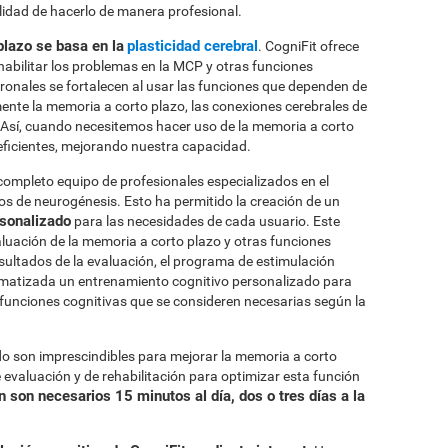
ilidad de hacerlo de manera profesional.
plazo se basa en la
plasticidad cerebral
. CogniFit ofrece
habilitar los problemas en la MCP y otras funciones
uronales se fortalecen al usar las funciones que dependen de
ente la memoria a corto plazo, las conexiones cerebrales de
. Así, cuando necesitemos hacer uso de la memoria a corto
eficientes, mejorando nuestra capacidad.
completo equipo de profesionales especializados en el
sos de neurogénesis. Esto ha permitido la creación de un
rsonalizado
para las necesidades de cada usuario. Este
uación de la memoria a corto plazo y otras funciones
sultados de la evaluación, el programa de estimulación
omatizada un entrenamiento cognitivo personalizado para
s funciones cognitivas que se consideren necesarias según la
 son imprescindibles para mejorar la memoria a corto
 evaluación y de rehabilitación para optimizar esta función
 son necesarios 15 minutos al día, dos o tres días a la