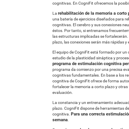
cognitivas. En CogniFit ofrecemos la posib
rehabilitación de la memoria a corto 
La
una batería de ejercicios diseñados para re
cognitivas. El cerebro y sus conexiones ne
éstos. Por tanto, si entrenamos frecuentem
las estructuras implicadas se fortalecerán
plazo, las conexiones serán más rápidas y 
El equipo de CogniFit está formado por un 
estudio de la plasticidad sináptica y proce
programa de estimulación cognitiva pe
programa da comienzo por una precisa eval
cognitivas fundamentales. En base a los re
cognitiva de CogniFit ofrece de forma aut
fortalecer la memoria a corto plazo y otra
evaluación.
La constancia y un entrenamiento adecuado
plazo. CogniFit dispone de herramientas de
Para una correcta estimulación
cognitiva.
semana
.