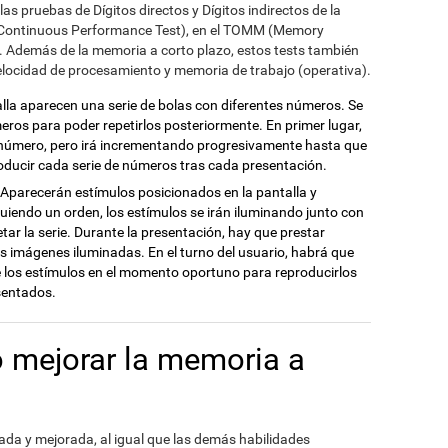
as pruebas de Dígitos directos y Dígitos indirectos de la
(Continuous Performance Test), en el TOMM (Memory
). Además de la memoria a corto plazo, estos tests también
velocidad de procesamiento y memoria de trabajo (operativa).
talla aparecen una serie de bolas con diferentes números. Se
ros para poder repetirlos posteriormente. En primer lugar,
o número, pero irá incrementando progresivamente hasta que
oducir cada serie de números tras cada presentación.
: Aparecerán estímulos posicionados en la pantalla y
guiendo un orden, los estímulos se irán iluminando junto con
tar la serie. Durante la presentación, hay que prestar
s imágenes iluminadas. En el turno del usuario, habrá que
e los estímulos en el momento oportuno para reproducirlos
sentados.
o mejorar la memoria a
da y mejorada, al igual que las demás habilidades