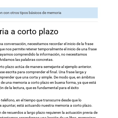
ón con otros tipos básicos de memoria
ia a corto plazo
 conversación, necesitamos recordar el inicio de la frase
 que nos permite retener temporalmente el inicio de una frase
 hayamos comprendido la información, no necesitamos
e olvidamos las palabras concretas.
to plazo actúa de manera semejante al ejemplo anterior.
ase escrita para comprender el final. Una frase larga y
mprender que una corta y simple. De modo que, en ámbitos
 de una memoria a corto plazo en buena forma, ya que está
n de la lectura, que es fundamental para el éxito
teléfono, en el tiempo que transcurre desde que lo
 apuntar, está actuando nuestra memoria a corto plazo.
n de recuerdos a largo plazo requieren la actuación previa de
 intentamos aprendernos una lección de un libro, memorizar