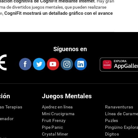
ación cognitiva de CogniFit mediante internet
. Hay gran
rma de divertidos juegos mentales, que pueden realizarse
CogniFit mostrará un detallado gráfico con el avance
ón,
Síguenos en
ción
Juegos Mentales
las Terapias
Ajedrez en línea
Ranaventuras
Mini Crucigrama
Línea de Carame
denador
Fruit Frenzy
Puzles
Pipe Panic
Pingüino Explor
Crystal Miner
Dígitos