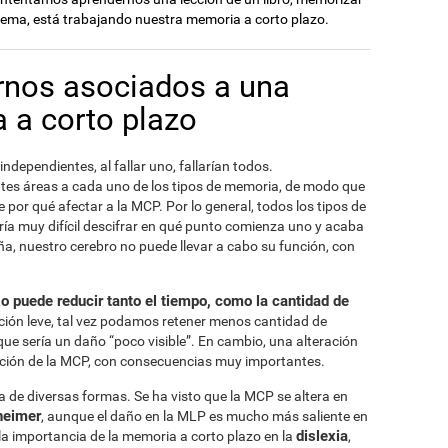
oema, está trabajando nuestra memoria a corto plazo.
ornos asociados a una
 a corto plazo
independientes, al fallar uno, fallarían todos.
ntes áreas a cada uno de los tipos de memoria, de modo que
e por qué afectar a la MCP. Por lo general, todos los tipos de
ía muy difícil descifrar en qué punto comienza uno y acaba
ña, nuestro cerebro no puede llevar a cabo su función, con
zo puede reducir tanto el tiempo, como la cantidad de
ración leve, tal vez podamos retener menos cantidad de
ue sería un daño “poco visible”. En cambio, una alteración
unción de la MCP, con consecuencias muy importantes.
de diversas formas. Se ha visto que la MCP se altera en
heimer
, aunque el daño en la MLP es mucho más saliente en
dislexia
a importancia de la memoria a corto plazo en la
,