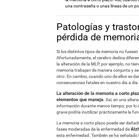
una contraseña o unas líneas de un p
Patologías y trast
pérdida de memoria
Si los distintos tipos de memoria no fuesen 
Afortunadamente, el cerebro dedica difere
la alteración de la MLP, por ejemplo, no tien
memoria trabajan de manera conjunta y ser
otro. En cambio, cuando uno de ellos se da
consecuencias fatales en nuestro día a día.
La alteración de la memoria a corto pla
elementos que maneja
. Así, en una alte
información durante menos tiempo, por lo q
grave podría inutilizar prácticamente la f
La memoria a corto plazo puede ser dañada 
Alz
fases moderadas de la enfermedad de
esta enfermedad. También se ha señalado l