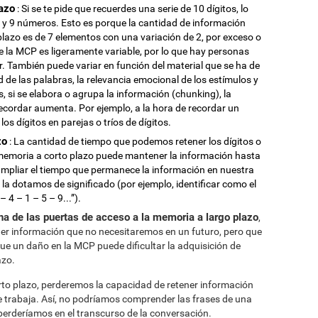
azo
: Si se te pide que recuerdes una serie de 10 dígitos, lo
 y 9 números. Esto es porque la cantidad de información
lazo es de 7 elementos con una variación de 2, por exceso o
e la MCP es ligeramente variable, por lo que hay personas
También puede variar en función del material que se ha de
d de las palabras, la relevancia emocional de los estímulos y
, si se elabora o agrupa la información (chunking), la
cordar aumenta. Por ejemplo, a la hora de recordar un
s dígitos en parejas o tríos de dígitos.
zo
: La cantidad de tiempo que podemos retener los dígitos o
a memoria a corto plazo puede mantener la información hasta
pliar el tiempo que permanece la información en nuestra
a dotamos de significado (por ejemplo, identificar como el
 4 – 1 – 5 – 9...”).
a de las puertas de acceso a la memoria a largo plazo
,
er información que no necesitaremos en un futuro, pero que
e un daño en la MCP puede dificultar la adquisición de
azo.
rto plazo, perderemos la capacidad de retener información
ue trabaja. Así, no podríamos comprender las frases de una
perderíamos en el transcurso de la conversación.