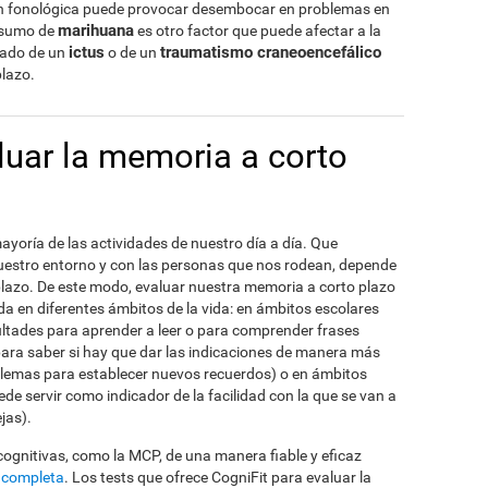
ión fonológica puede provocar desembocar en problemas en
marihuana
onsumo de
es otro factor que puede afectar a la
ictus
traumatismo craneoencefálico
ivado de un
o de un
plazo.
uar la memoria a corto
ayoría de las actividades de nuestro día a día. Que
estro entorno y con las personas que nos rodean, depende
lazo. De este modo, evaluar nuestra memoria a corto plazo
a en diferentes ámbitos de la vida: en ámbitos escolares
cultades para aprender a leer o para comprender frases
para saber si hay que dar las indicaciones de manera más
roblemas para establecer nuevos recuerdos) o en ámbitos
de servir como indicador de la facilidad con la que se van a
jas).
 cognitivas, como la MCP, de una manera fiable y eficaz
 completa
. Los tests que ofrece CogniFit para evaluar la