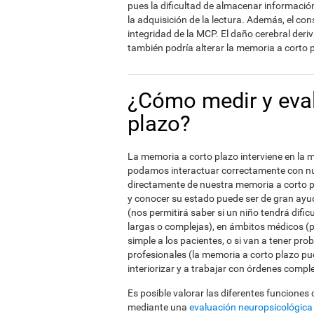
pues la dificultad de almacenar informac
la adquisición de la lectura. Además, el c
integridad de la MCP. El daño cerebral der
también podría alterar la memoria a corto 
¿Cómo medir y eval
plazo?
La memoria a corto plazo interviene en la m
podamos interactuar correctamente con nu
directamente de nuestra memoria a corto p
y conocer su estado puede ser de gran ayud
(nos permitirá saber si un niño tendrá difi
largas o complejas), en ámbitos médicos (
simple a los pacientes, o si van a tener p
profesionales (la memoria a corto plazo pue
interiorizar y a trabajar con órdenes comple
Es posible valorar las diferentes funciones
mediante una
evaluación neuropsicológica