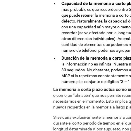
Capacidad de la memoria a corto pl
más probable es que recuerdes entre 5
que puede retener la memoria a corto p
defecto. Naturalmente, la capacidad d
con una capacidad aún mayor o menor. 
recordar (se ve afectada por la longitu
otras diferencias individuales). Además
cantidad de elementos que podemos re
número de teléfono, podemos agrupar lo
Duración de la memoria a corto pla
la información no es infinita. Nuestr
30 segundos. No obstante, podemos am
MCP si la repetimos constantemente o l
número pi el conjunto de dígitos “3 – 1 –
La memoria a corto plazo actúa como un
o como un “almacén” que nos permite reten
necesitamos en el momento. Esto implica qu
nuevos recuerdos en la memoria a largo pl
Si se daña exclusivamente la memoria a co
durante el corto periodo de tiempo en el q
longitud determinada y, por supuesto, nos 