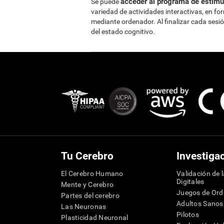
acceder al programa de estimul
Se puede
variedad de actividades interactivas, en fo
mediante ordenador. Al finalizar cada sesi
del estado cognitivo.
Tu Cerebro
Investiga
El Cerebro Humano
Validación de 
Digitales
Mente y Cerebro
Juegos de Or
Partes del cerebro
Adultos Sanos
Las Neuronas
Pilotos
Plasticidad Neuronal