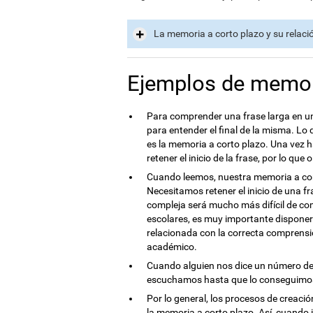
La memoria a corto plazo y su relaci
Ejemplos de memor
Para comprender una frase larga en una
para entender el final de la misma. Lo
es la memoria a corto plazo. Una vez
retener el inicio de la frase, por lo qu
Cuando leemos, nuestra memoria a cor
Necesitamos retener el inicio de una fr
compleja será mucho más difícil de co
escolares, es muy importante disponer
relacionada con la correcta comprensió
académico.
Cuando alguien nos dice un número de 
escuchamos hasta que lo conseguimos
Por lo general, los procesos de creació
la memoria a corto plazo. Así, cuando