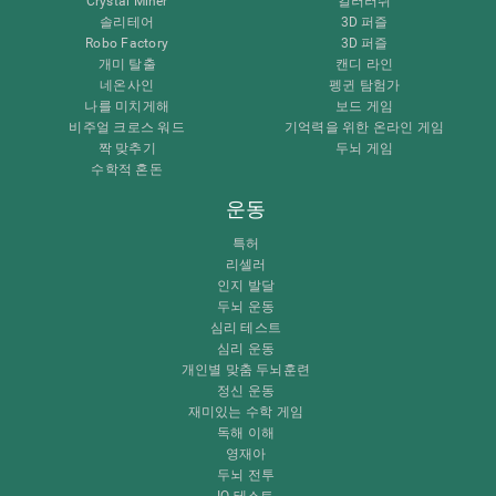
Crystal Miner
컬러러쉬
솔리테어
3D 퍼즐
Robo Factory
3D 퍼즐
개미 탈출
캔디 라인
네온사인
펭귄 탐험가
나를 미치게해
보드 게임
비주얼 크로스 워드
기억력을 위한 온라인 게임
짝 맞추기
두뇌 게임
수학적 혼돈
운동
특허
리셀러
인지 발달
두뇌 운동
심리 테스트
심리 운동
개인별 맞춤 두뇌훈련
정신 운동
재미있는 수학 게임
독해 이해
영재아
두뇌 전투
IQ 테스트