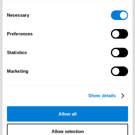
주마다 참가자에게 연락했습니다.
Consent
참가자
Necessary
Selection
노인 센터에서 공지 및 협의를 통해 참가자들과 연락을 취했습니
수면을 시작하거나 유
다. 그들 모두는 일주일에 적어도 3일 이상
지
하는것에 대해 불평하는 노인들이었습니다. 또한, 적어도 6 개월
Preferences
전부터 수면의 질이 좋지 않아야했습니다. MMSE (간이정신상태평
가)에서 26점 이상, ZSDS(중 자가 평점 우울 척도)에서 40점 미만
및 간단한 긴장감 설문지에서 60점 미만을 획득한 참가자들은 배
Statistics
제되었습니다. 또한, 시각, 청각, 의학이나 신경 관련 질병, 알코올
이나 약물 중독, 정신 질환, 수면 무호흡증, 주기적인 사지 운동 장애
및 중추 신경계에 영향을 미치는 약물을 복용하는 (수면을 위해 복
Marketing
용하는 경우를 제외하고) 참가자들도 연구에서 배제되었습니다.
통제 그룹의 중재
대조 그룹은 CogniFit과 달리 특정 인지 능력을 훈련시키지 않고 참
Show details
가자의 실행에 적응하지 않으며 어떤 종류의 피드백도 주지 않는 8
단
주간의 훈련 프로그램을 받았습니다. 그들은 단지 컴퓨터화된
순한 독서나 그림을 그리는 과업
을 해야했습니다.
Allow all
측정 변수
17가지의 인지 능력
CogniFit을 통해
이 평가되었습니다. 더불어,
Allow selection
참여자의 손목에에 배치 된 장치를 사용하여 다음 사항들을 평가하