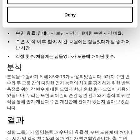
였습니다:
Deny
총 수면 시간
: 침대에 누울때부터 일어날때까지의 시간.
수면 시작 잠재기: 침대에 누운 이후 잠들때까지 걸린 시간.
수면 효율
: 침대에서 보낸 시간에 대비한 수면 시간 비율.
수면 시작 이후 철야 시간
: 처음에는 잠들었다가 밤 중 깨어
난 시간.
각성 횟수: 처음에는 잠들었다가 도중에 깨어난 횟수.
분석
분석을 수행하기 위해 SPSS 19가 사용되었습니다. 5가지 수면 변
수와 두 그룹 간의 다양한 인지 능력의 차이를 평가하기 위한 반복
측정을 위해 각 변수에 대한 모델과 함께 혼합 효과 모델이 사용되
었습니다. 우리는 또한 피어슨의 순간 상관 관계와 계층적 회귀 분
석을 통해 인지 개선과 수면 개선간에 관계가 있는지 알아 보았습
니다.
결과
명명능력
수면의 효율성
실험 그룹에서
과
, 수면 도중에 에 깨어나
총 수면
는 시간 및 각성 횟수와의 상관 관계가 발견되었습니다.