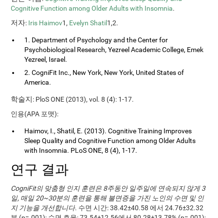
Cognitive Function among Older Adults with Insomnia
.
저자
:
Iris Haimov
1,
Evelyn Shatil
1,2.
1. Department of Psychology and the Center for
Psychobiological Research, Yezreel Academic College, Emek
Yezreel, Israel.
2. CogniFit Inc., New York, New York, United States of
America.
학술지
: PloS ONE (2013), vol. 8 (4): 1-17.
인용(APA 포맷):
Haimov, I., Shatil, E. (2013). Cognitive Training Improves
Sleep Quality and Cognitive Function among Older Adults
with Insomnia. PLoS ONE, 8 (4), 1-17.
연구 결과
CogniFit의 맞춤형 인지 훈련은 8주동안 일주일에 연속되지 않게 3
일, 매일 20~30분의 훈련을 통해 불면증을 가진 노인의 수면 및 인
지 기능을 개선합니다
. 수면 시간: 38.42±40.58 에서 24.76±32.32
분 (p=.001); 수면 효율: 73.54±12.56에서 80.28±13.78% (p=.001);