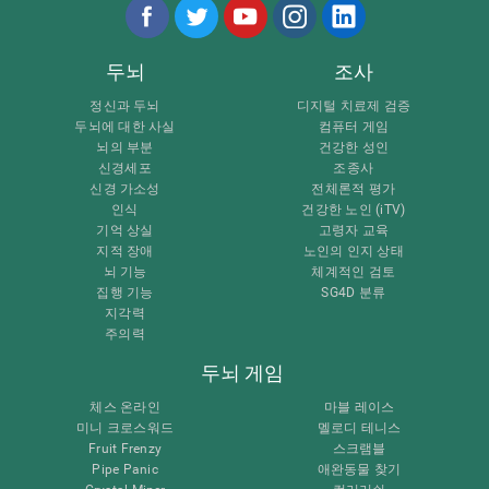
두뇌
조사
정신과 두뇌
디지털 치료제 검증
두뇌에 대한 사실
컴퓨터 게임
뇌의 부분
건강한 성인
신경세포
조종사
신경 가소성
전체론적 평가
인식
건강한 노인 (iTV)
기억 상실
고령자 교육
지적 장애
노인의 인지 상태
뇌 기능
체계적인 검토
집행 기능
SG4D 분류
지각력
주의력
두뇌 게임
체스 온라인
마블 레이스
미니 크로스워드
멜로디 테니스
Fruit Frenzy
스크램블
Pipe Panic
애완동물 찾기