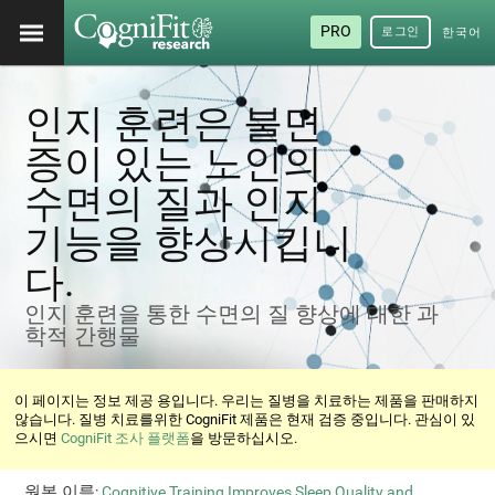
PRO
로그인
한국어
/ 韓國
語
인지 훈련은 불면
증이 있는 노인의
수면의 질과 인지
기능을 향상시킵니
다.
인지 훈련을 통한 수면의 질 향상에 대한 과
학적 간행물
이 페이지는 정보 제공 용입니다. 우리는 질병을 치료하는 제품을 판매하지
않습니다. 질병 치료를위한 CogniFit 제품은 현재 검증 중입니다. 관심이 있
으시면
CogniFit 조사 플랫폼
을 방문하십시오.
원본 이름
:
Cognitive Training Improves Sleep Quality and