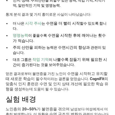
인지 상태
: 주의산만을 피할수 있는 능력, 작업 기억, 시각기
억, 일반적인 기억 및 명명능력.
통계 분석 결과 몇 가지 흥미로운 사실이 나타났습니다:
시각 주사
수면을 더 빨리 시작
더 나은
는
할수 있도록 합니
다.
명명능력
수면을 시작한 후에 깨어나는 횟수
이 좋을수록
가 적습니다
.
주의 산만을 피하는
수면시간의 향상과
능력은
관련이 있
습니다.
작업 기억
나쁠수록
잠들기 위해 필요한 시
대조 그룹은
이
간이 증가
된다는 것을 보여주었습니다.
수면을 시작하고 유지할
얻은 결과로부터 불면증을 가진 노인이
때 새로운 학습이 필수
CogniFit의
적이라는 결론을 얻었습니다.
맞춤식 인지 훈련은 수면 및 인지 상태 개선에 필요한 학습 유
형을 생성
하는데 도움이 될 수 있습니다.
실험 배경
노인층의 20~50%가 불면증을 겪으며
남성보다 여성에게서 더
수면 구조의 변화
흔히 발생합니다. 이 질환은
와 관련이 있습니다