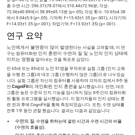
총 수면 시간: 296.37±78.07에서 310.44±72.96분; 각성:
72.06±40.89에서 58.89±45.13분 (p=.05); 각성 횟수: 10.65±4.38
에서 9.04±5.9 (p=.05). 기억력: F=15.65±1.35 (p=.001); 시각기억:
F=14.03±1.35 (p=.001); 작업기억: F=13.92±1.35) (p=.001)
연구 요약
노인에게서 불면증이 많이 발생
한다는 사실을 고려할 때, 이 연
인지 훈련이 수면의 질 및 노인의 인지 상태에
구는 컴퓨터화된
미치는 영향
을 알아내는 것을 목표로 삼았다.
노인
만 65세 또는 85세의
51명을 무작위로 실험 그룹 (인지 교육
을 수행 한 그룹)과 대조 그룹 (수행하지 않은 그룹)으로 나누었습
니다. 실험 그룹은 자신의 컴퓨터를 사용하여 각자의 집에서 8주 동
CogniFit의 개인화된 인지 훈련
안
을 실시했습니다. 반면, 대조
그룹은 높은 수준의 인지 기능을 암시하지 않는 8주간의 컴퓨터화
된 활동 프로그램을 실시했습니다. 이 참가자들의 인지 상태는 훈
련 전과 후에 CogniFit을 통해 측정되었습니다. 또한, 수면 상태를
전후 1주 동안 관찰 했습니다. 결과는 다음과 같았습니다:
수면의 질
: 수면을 취하는데 걸린 시간과 수면 시간의 비율
(수면의 효율성).