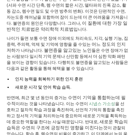
(서파 수면 시간 단축, 렘 수면의 짧은 시간, 델타파의 진폭 감소, 활
동 감소, 렘수면 밀도 및 수면 방추의 변화). 이것은 단편적인 수면,
자는도중 깨어남을 포함하여 잠이 드는데 더 큰 어려움을 가져옵니
이 질환에 대한 가장 일
다. 불면증의 원인은 다양합니다. 그러나,
반적인 치료법은 약리학적 치료법
입니다.
나이가 들면 보통 수면 장애 이외에도 처리속도, 지각, 실행 기능, 집
어느 정도의 인지
중력, 주의력, 억제 및 기억에 영향을 줄 수있는
저하
불면증을 앓고있는 노인
가 나타납니다.
들은 수면 장애가 없
는 사람보다 일시적 기억 문제나 산만함 등에서 더 심한 악화 패턴
을 보이는 경향이 있습니다. 다행히도 불면증을 앓고있는 사람들은
다음과 같은 활동을 통해 혜택을 볼 수 있습니다:
인지 능력을 회복하기 위한 인지 훈련
새로운 시각 및 언어 학습 습득.
수면이 기억을 통합하는데 필
반면에, 최근 몇 년 동안의 증거는
수적
이라는 것을 나타냈습니다. 이는 수면이
시냅스 가소성
을 선
호하고 절차적 학습 과정을 촉진하며, 선언적 기억의 통합을 촉진
하고 정서적 기억을 처리하는데 중요하며 새로운 기억을 획득하는
새로운 학습의
데 중요한 역할을 한다는 사실 때문입니다. 반대로,
습득은 수면의 구조에 긍정적인 영향을 미친다는것
이 관찰되
었습니다. 학습 후, 렘수면의 비율이 증가하고, 이 단계에서 눈의 움