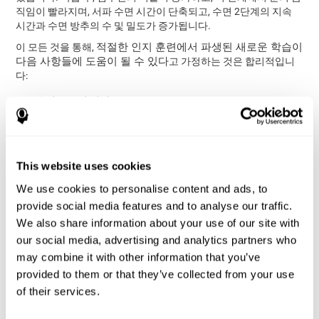
직임이 빨라지며, 서파 수면 시간이 단축되고, 수면 2단계의 지속
시간과 수면 방추의 수 및 밀도가 증가됩니다.
적절한 인지 훈련에서 파생된 새로운 학습이
이 모든 것을 통해,
다음 사항들에 도움이 될 수 있다
고 가정하는 것은 합리적입니
다:
수면 구조의 변경
수면의 질 향상.
인지 상태 개선.
방법론
This website uses cookies
We use cookies to personalise content and ads, to
연구 구성
provide social media features and to analyse our traffic.
불면증이 있는 독립적인 노인들을 무작위로 두 그룹으로 나누어
We also share information about your use of our site with
CogniFit 개입
11주간 임상 시험을 실행하였습니다:
(실험 그룹)과
our social media, advertising and analytics partners who
비 개입 그룹
(대조 그룹).
may combine it with other information that you’ve
훈련을 시작하기 전후에 참가자들의 인지 상태 측정이 이루어졌습
provided to them or that they’ve collected from your use
니다. 이를 위해 CogniFit의
CogniFit의 평가 배터리
가 사용되었습
of their services.
니다. 연구 조교는 참가자들의 집으로 가서 CogniFit 플랫폼에 회원
가입을 하였습니다. 조교들은 개입에 대한 순응을 촉진하기 위해 2