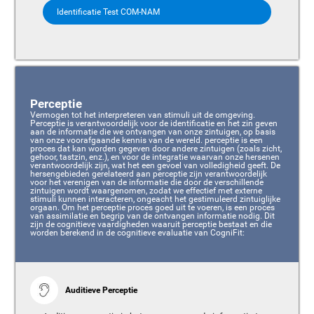
Identificatie Test COM-NAM
Perceptie
Vermogen tot het interpreteren van stimuli uit de omgeving.
Perceptie is verantwoordelijk voor de identificatie en het zin geven
aan de informatie die we ontvangen van onze zintuigen, op basis
van onze voorafgaande kennis van de wereld. perceptie is een
proces dat kan worden gegeven door andere zintuigen (zoals zicht,
gehoor, tastzin, enz.), en voor de integratie waarvan onze hersenen
verantwoordelijk zijn, wat het een gevoel van volledigheid geeft. De
hersengebieden gerelateerd aan perceptie zijn verantwoordelijk
voor het verenigen van de informatie die door de verschillende
zintuigen wordt waargenomen, zodat we effectief met externe
stimuli kunnen interacteren, ongeacht het gestimuleerd zintuiglijke
orgaan. Om het perceptie proces goed uit te voeren, is een proces
van assimilatie en begrip van de ontvangen informatie nodig. Dit
zijn de cognitieve vaardigheden waaruit perceptie bestaat en die
worden berekend in de cognitieve evaluatie van CogniFit:
Auditieve Perceptie