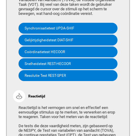
Taak (VOT). Bij veel van deze taken wordt de gebruiker
gevraagd de cursor over de stimuli op het scherm te
bewegen, wat hand-oog coördinatie vereist.
Synchronisatietest UPDA-SHIF
Gelijktijdigheidstest DIAT-SHIF
Coördinatietest HECOOR
Snelheidstest REST-HECOOR
Resolutie Test REST-SPER
Reactietijd
Reactietijd is het vermogen om snel en effectief een
eenvoudige stimulus op te merken, te verwerken en erop
te reageren. Taken voor het meten van de reactietijd:
De tests die deze vaardigheid meten, zijn gebaseerd op
de NESPY, de Test van variabelen van aandacht (TOVA),
de continue prestaties Test (CPT), de Test van geheugen