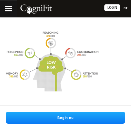
LOGIN
NE
Begin nu