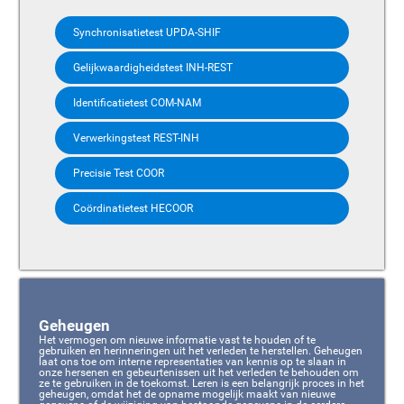
Synchronisatietest UPDA-SHIF
Gelijkwaardigheidstest INH-REST
Identificatietest COM-NAM
Verwerkingstest REST-INH
Precisie Test COOR
Coördinatietest HECOOR
Geheugen
Het vermogen om nieuwe informatie vast te houden of te
gebruiken en herinneringen uit het verleden te herstellen. Geheugen
laat ons toe om interne representaties van kennis op te slaan in
onze hersenen en gebeurtenissen uit het verleden te behouden om
ze te gebruiken in de toekomst. Leren is een belangrijk proces in het
geheugen, omdat het de opname mogelijk maakt van nieuwe