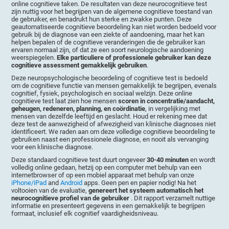
online cognitieve taken. De resultaten van deze neurocognitieve test
zijn nuttig voor het begrijpen van de algemene cognitieve toestand van
de gebruiker, en benadrukt hun sterke en zwakke punten. Deze
geautomatiseerde cognitieve beoordeling kan niet worden bedoeld voor
gebruik bij de diagnose van een ziekte of aandoening, maar het kan
helpen bepalen of de cognitieve veranderingen die de gebruiker kan
ervaren normaal zijn, of dat ze een soort neurologische aandoening
weerspiegelen.
Elke particuliere of professionele gebruiker kan deze
cognitieve assessment gemakkelijk gebruiken
.
Deze neuropsychologische beoordeling of cognitieve test is bedoeld
om de cognitieve functie van mensen gemakkelijk te begrijpen, evenals
cognitief, fysiek, psychologisch en sociaal welzijn. Deze online
cognitieve test laat zien hoe mensen
scoren in concentratie/aandacht,
geheugen, redeneren, planning, en coördinatie
, in vergelijking met
mensen van dezelfde leeftijd en geslacht. Houd er rekening mee dat
deze test de aanwezigheid of afwezigheid van klinische diagnoses niet
identificeert. We raden aan om deze volledige cognitieve beoordeling te
gebruiken naast een professionele diagnose, en nooit als vervanging
voor een klinische diagnose.
Deze standaard cognitieve test duurt ongeveer
30-40 minuten
en wordt
volledig online gedaan, hetzij op een computer met behulp van een
internetbrowser of op een mobiel apparaat met behulp van onze
iPhone/iPad
and
Android
apps. Geen pen en papier nodig! Na het
voltooien van de evaluatie,
genereert het systeem automatisch het
neurocognitieve profiel van de gebruiker
. Dit rapport verzamelt nuttige
informatie en presenteert gegevens in een gemakkelijk te begrijpen
formaat, inclusief elk cognitief vaardigheidsniveau.