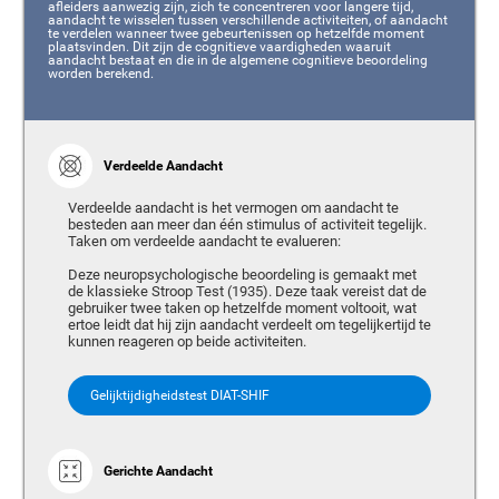
afleiders aanwezig zijn, zich te concentreren voor langere tijd,
aandacht te wisselen tussen verschillende activiteiten, of aandacht
te verdelen wanneer twee gebeurtenissen op hetzelfde moment
plaatsvinden. Dit zijn de cognitieve vaardigheden waaruit
aandacht bestaat en die in de algemene cognitieve beoordeling
worden berekend.
Verdeelde Aandacht
Verdeelde aandacht is het vermogen om aandacht te
besteden aan meer dan één stimulus of activiteit tegelijk.
Taken om verdeelde aandacht te evalueren:
Deze neuropsychologische beoordeling is gemaakt met
de klassieke Stroop Test (1935). Deze taak vereist dat de
gebruiker twee taken op hetzelfde moment voltooit, wat
ertoe leidt dat hij zijn aandacht verdeelt om tegelijkertijd te
kunnen reageren op beide activiteiten.
Gelijktijdigheidstest DIAT-SHIF
Gerichte Aandacht