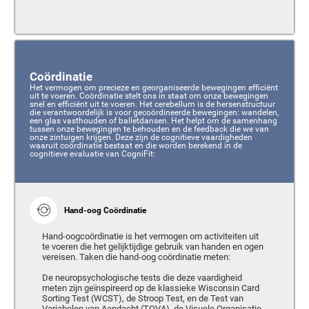
Coördinatie
Het vermogen om precieze en georganiseerde bewegingen efficiënt
uit te voeren. Coördinatie stelt ons in staat om onze bewegingen
snel en efficiënt uit te voeren. Het cerebellum is de hersenstructuur
die verantwoordelijk is voor gecoördineerde bewegingen: wandelen,
een glas vasthouden of balletdansen. Het helpt om de samenhang
tussen onze bewegingen te behouden en de feedback die we van
onze zintuigen krijgen. Deze zijn de cognitieve vaardigheden
waaruit coördinatie bestaat en die worden berekend in de
cognitieve evaluatie van CogniFit:
Hand-oog Coördinatie
Hand-oogcoördinatie is het vermogen om activiteiten uit
te voeren die het gelijktijdige gebruik van handen en ogen
vereisen. Taken die hand-oog coördinatie meten:
De neuropsychologische tests die deze vaardigheid
meten zijn geïnspireerd op de klassieke Wisconsin Card
Sorting Test (WCST), de Stroop Test, en de Test van
Variabelen van Aandacht (TOVA), de Visuele Organisatie