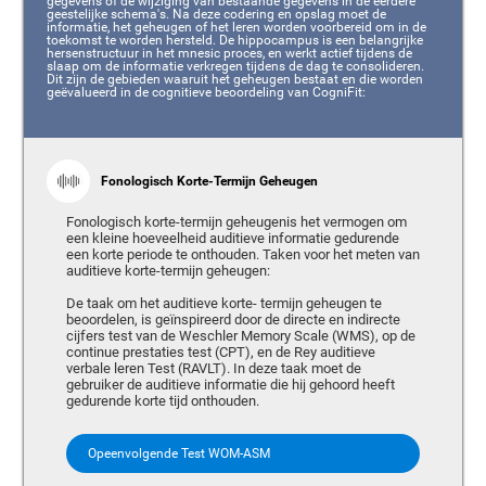
gegevens of de wijziging van bestaande gegevens in de eerdere
geestelijke schema's. Na deze codering en opslag moet de
informatie, het geheugen of het leren worden voorbereid om in de
toekomst te worden hersteld. De hippocampus is een belangrijke
hersenstructuur in het mnesic proces, en werkt actief tijdens de
slaap om de informatie verkregen tijdens de dag te consolideren.
Dit zijn de gebieden waaruit het geheugen bestaat en die worden
geëvalueerd in de cognitieve beoordeling van CogniFit:
Fonologisch Korte-Termijn Geheugen
Fonologisch korte-termijn geheugenis het vermogen om
een kleine hoeveelheid auditieve informatie gedurende
een korte periode te onthouden. Taken voor het meten van
auditieve korte-termijn geheugen:
De taak om het auditieve korte- termijn geheugen te
beoordelen, is geïnspireerd door de directe en indirecte
cijfers test van de Weschler Memory Scale (WMS), op de
continue prestaties test (CPT), en de Rey auditieve
verbale leren Test (RAVLT). In deze taak moet de
gebruiker de auditieve informatie die hij gehoord heeft
gedurende korte tijd onthouden.
Opeenvolgende Test WOM-ASM