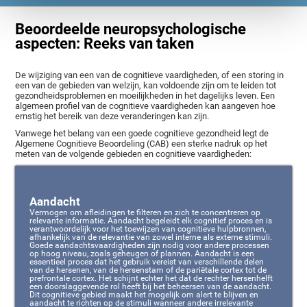
Beoordeelde neuropsychologische
aspecten: Reeks van taken
De wijziging van een van de cognitieve vaardigheden, of een storing in
een van de gebieden van welzijn, kan voldoende zijn om te leiden tot
gezondheidsproblemen en moeilijkheden in het dagelijks leven. Een
algemeen profiel van de cognitieve vaardigheden kan aangeven hoe
ernstig het bereik van deze veranderingen kan zijn.
Vanwege het belang van een goede cognitieve gezondheid legt de
Algemene Cognitieve Beoordeling (CAB) een sterke nadruk op het
meten van de volgende gebieden en cognitieve vaardigheden:
Aandacht
Vermogen om afleidingen te filteren en zich te concentreren op
relevante informatie. Aandacht begeleidt elk cognitief proces en is
verantwoordelijk voor het toewijzen van cognitieve hulpbronnen,
afhankelijk van de relevantie van zowel interne als externe stimuli.
Goede aandachtsvaardigheden zijn nodig voor andere processen
op hoog niveau, zoals geheugen of plannen. Aandacht is een
essentieel proces dat het gebruik vereist van verschillende delen
van de hersenen, van de hersenstam of de pariëtale cortex tot de
prefrontale cortex. Het schijnt echter het dat de rechter hersenhelft
een doorslaggevende rol heeft bij het beheersen van de aandacht.
Dit cognitieve gebied maakt het mogelijk om alert te blijven en
aandacht te richten op de stimuli wanneer andere irrelevante