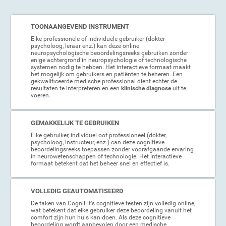
TOONAANGEVEND INSTRUMENT
Elke professionele of individuele gebruiker (dokter
psycholoog, leraar enz.) kan deze online
neuropsychologische beoordelingsreeks gebruiken zonder
enige achtergrond in neuropsychologie of technologische
systemen nodig te hebben. Het interactieve formaat maakt
het mogelijk om gebruikers en patiënten te beheren. Een
gekwalificeerde medische professional dient echter de
resultaten te interpreteren en een
klinische diagnose
uit te
voeren.
GEMAKKELIJK TE GEBRUIKEN
Elke gebruiker, individuel oof professioneel (dokter,
psycholoog, instructeur, enz.) can deze cognitieve
beoordelingsreeks toepassen zonder voorafgaande ervaring
in neurowetenschappen of technologie. Het interactieve
formaat betekent dat het beheer snel en effectief is.
VOLLEDIG GEAUTOMATISEERD
De taken van CogniFit‘s cognitieve testen zijn volledig online,
wat betekent dat elke gebruiker deze beoordeling vanuit het
comfort zijn hun huis kan doen. Als deze cognitieve
beoordeling wordt aanbevolen door een medische