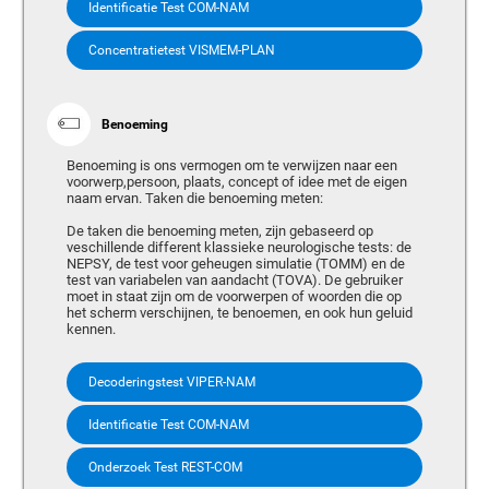
Identificatie Test COM-NAM
Concentratietest VISMEM-PLAN
Benoeming
Benoeming is ons vermogen om te verwijzen naar een
voorwerp,persoon, plaats, concept of idee met de eigen
naam ervan. Taken die benoeming meten:
De taken die benoeming meten, zijn gebaseerd op
veschillende different klassieke neurologische tests: de
NEPSY, de test voor geheugen simulatie (TOMM) en de
test van variabelen van aandacht (TOVA). De gebruiker
moet in staat zijn om de voorwerpen of woorden die op
het scherm verschijnen, te benoemen, en ook hun geluid
kennen.
Decoderingstest VIPER-NAM
Identificatie Test COM-NAM
Onderzoek Test REST-COM