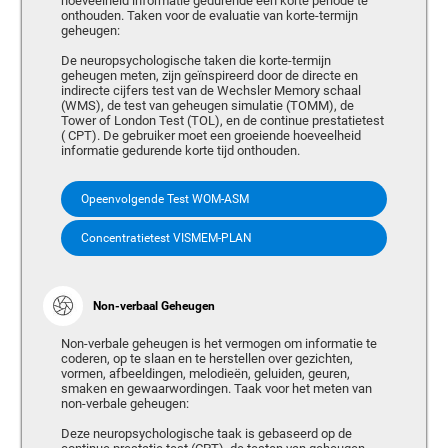
hoeveelheid informatie gedurende een korte periode te
onthouden. Taken voor de evaluatie van korte-termijn
geheugen:
De neuropsychologische taken die korte-termijn
geheugen meten, zijn geïnspireerd door de directe en
indirecte cijfers test van de Wechsler Memory schaal
(WMS), de test van geheugen simulatie (TOMM), de
Tower of London Test (TOL), en de continue prestatietest
( CPT). De gebruiker moet een groeiende hoeveelheid
informatie gedurende korte tijd onthouden.
Opeenvolgende Test WOM-ASM
Concentratietest VISMEM-PLAN
Non-verbaal Geheugen
Non-verbale geheugen is het vermogen om informatie te
coderen, op te slaan en te herstellen over gezichten,
vormen, afbeeldingen, melodieën, geluiden, geuren,
smaken en gewaarwordingen. Taak voor het meten van
non-verbale geheugen:
Deze neuropsychologische taak is gebaseerd op de