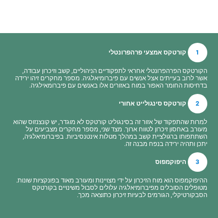
1
קורטקס אמצעי פרהפרונטלי
הקורטקס הפרהפרונטלי אחראי לתפקודיים הניהוליים, קשב וזיכרון עבודה,
אשר לרוב בעייתים אצל אנשים עם פיברומיאלגיה. מספר מחקרים זיהו ירידה
בדחיסות החומר האפור במוח באזורים אלו באנשים עם פיברומאילגיה.
2
קורטקס סינגולייט אחורי
למרות שהתפקוד של אזור זה בסינגוליט קורטקס לא מוגדר, יש קונצנזוס שהוא
מעורב באחסון זיכרון לטווח ארוך. מצד שני, מספר מחקרים מצביעים על
השתתפותו ברגולציית קשב במהלך מטלות אינטנסיביות. בפיברומיאלגיה,
יתכן ותהיה ירידה בנפח מבנה זה.
3
היפוקמפוס
ההיפוקמפוס הוא מוח הזיכרון על ידי מצויינות ומעורב מאוד בפונקציות שונות.
מטופלים הסובלים מפיברומיאלגיה עלולים לסבול משינויים בקורטקס
הסבקורטיקלי, הגורמים לבעיות זיכרון כתוצאה מכך.