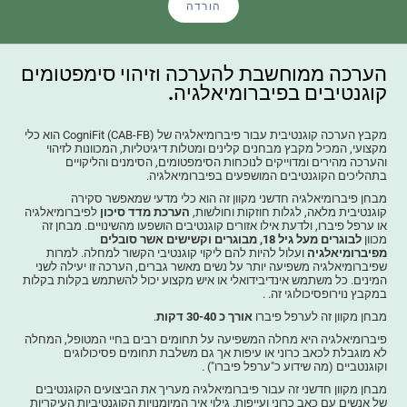
הורדה
הערכה ממוחשבת להערכה וזיהוי סימפטומים
קוגנטיבים בפיברומיאלגיה.
מקבץ הערכה קוגנטיבית עבור פיברומיאלגיה של CogniFit (CAB-FB) הוא כלי
מקצועי, המכיל מקבץ מבחנים קלינים ומטלות דיגיטליות, המכוונות לזיהוי
והערכה מהירים ומדוייקים לנוכחות הסימפטומים, הסימנים והליקויים
בתהליכים הקוגנטיבים המושפעים בפיברומיאלגיה.
מבחן פיברומיאלגיה חדשני מקוון זה הוא כלי מדעי שמאפשר סקירה
קוגנטיבית מלאה, לגלות חוזקות וחולשות,
הערכת מדד סיכון
לפיברומיאלגיה
או ערפל פיברו, ולדעת אילו אזורים קוגנטיבים הושפעו מהשינויים. מבחן זה
מכוון
לבוגרים מעל גיל 18, מבוגרים וקשישים אשר סובלים
מפיברומיאלגיה
ועלול להיות להם ליקוי קוגנטיבי הקשור למחלה. למרות
שפיברומיאלגיה משפיעה יותר על נשים מאשר גברים, הערכה זו יעילה לשני
המינים. כל משתמש אינדיבידואלי או איש מקצוע יכול להשתמש בקלות בקלות
במקבץ נוירופסיכולוגי זה. .
מבחן מקוון זה לערפל פיברו
אורך כ 30-40 דקות
.
פיברומיאלגיה היא מחלה המשפיעה על תחומים רבים בחיי המטופל, המחלה
לא מוגבלת לכאב כרוני או עיפות אך גם משלבת תחומים פסיכולוגים
וקוגנטביים (מה שידוע כ"ערפל פיברו") .
מבחן מקוון חדשני זה עבור פיברומיאלגיה מעריך את הביצועים הקוגנטיבים
של אנשים עם כאב כרוני ועייפות. גילוי איך המיומנויות הקוגנטיביות העיקריות