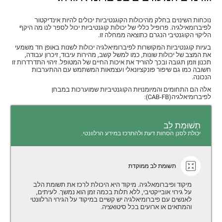
נוכחות השינוים בחלק מהיכולות הקוגנטיביות יכולים להיות אינדיקטור
לפיברומאילגיה. פרופיל כללי של יכולות קוגנטיביות יכול לספר לנו מה היקף
הליקוי הקוגנטיבי הנגרם כתוצאה ממחלה זו.
בעיות קוגנטיביות המקושרות לפיברומיאלגיה יכולות לשנות באופן חד משמעי
את המצב של יכולות שונות, כמו למשל קשב, מהירות עיבוד, זיכרון עבודה,
תכנון וזמן תגובה ובכך להוריד את איכות החיים של המטופל. זיהוי התדרדרות זו
חשובה כמו גם שיפור פונקציונאלי ועצמאות המשתמש עם ההתערבות
הנכונה.
אלה הם התחומים והמיומנויות הקוגנטיביות שמוערכות במבחן
לפיברומיאלגיה(CAB-FB):
תְשׁוּמַת לֵב
יכולת לסנן הסחות דעת ולהתרכז במידע הרלוונטי.
תשומת לב ממוקדת
מיקוד ופיברומאלגיה. מיקוד היא היכולת לרכז את תשומת הלב
על גירוי אובייקטיבי, ללא תלות בכמה זמן הוא נמשך. לעיתים,
לאנשים עם פיברומיאלגיה יש קשיים במיקוד על הגירוי הרלוונטי
והמתאים או ארועים בכל סיטואציה.