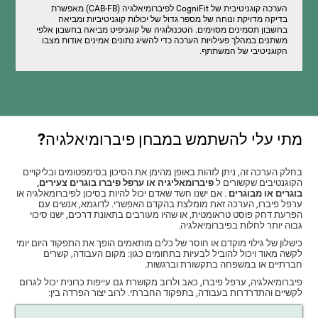
הערכה קוגניטיבית של CogniFit לפיברומיאלגיה (CAB-FB) מאפשרת
בדיקה מדויקת ונוחה של מספר גדול של יכולות קוגניטיביות ומביאה
בחשבון תסמינים מסוימים. הטכנולוגיה של קוגניפיט מביאה בחשבון אלפי
משתנים במהלך פעילויות הערכה כדי להשיג נתונים אמינים אודות מצבו
הקוגניטיבי של המשתתף.
מתי עלי להשתמש במבחן פיברומיאלגיה?
בחלק הערכה זה, ניתן לזהות באופן מהימן את הסיכון בסימפטומים ובליקויים
הקוגנטיבים שקשורים ל
פיברומאליגיה או ערפל פיברו בוגרים צעירים,
בוגרים או מבוגרים
. אם ישנו חשד שאדם יכול להיות בסיכון לפיברומאלגיה או
ערפל פיברו, הערכה זאת מומלצת בהקדם האפשרי. לדוגמא, אנשים עם
הפרעת דחק פוסט טראומטית, או שהיו מעורבים בתאונת דרכים, ישנו סיכוי
גבוה יותר לחלות בפיברומיאלגיה.
כישלון של גילוי מוקדם או חוסר של כלים מותאמים הופך את התפקוד היום יומי
לקשה מאוד ויכול להוביל לבעיות בתחומים כגון: מקום העבודה, קשרים
חברתיים או במשפחה בתקשורת וברגשות.
פיברומיאלגיה, ערפל פיברו, כאב ולרוב מקושרת גם עייפות כרונית יכול לגרום
לקשיים והתדרדרות בעבודה, בתפקוד החברתי. לרוב יצור הפרדה בין: