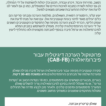
(קשב, מהירות עיבוד, זיכרון עבודה, תכנון וכו') יכולות להשתנות על ידי המחלה,
הן גם יכולות לשרת כמנבא לאיכות החיים של המטופלים, כמו כן גם לעזור לנו
לדעת את יעילות ההתערבות שאנחנו מוצאים לפועל.
יעוץ קליני, היסטוריה רפואית, השאלונים, סולמות הערכה ומבחני סריקה הם
כלים יעילים מאוד לזיהוי בעיות קוגנטיביות אלו. עם זאת על מנת לדעת את
עומק הליקוי, הכרחי לבצע הערכה מקיפה של התפקודים הקוגנטיבים השונים
על ידי הערכה ניורופסיכולוגית קלינית. מומלץ להשתמש במבחן המלא
לפיברמיאלגיה או ערפל פיברו בנוסף לאבחנה מקצועית ולא כתחליף ליעוץ
קליני.
פרוטוקול הערכה דיגיטלית עבור
פיברומיאלגיה (CAB-FB)
סקירה קוגנטיבית מקיפה עבור פיברומיאלגיה וערפל פיברו מכילה שאלון
ומערכת שלמה של מבחנים ניורופסיכולוגים.
היא נמשכת כ30-40 דקות.
בוגרים, מבוגרים וקשישים עם סימפטומים, כמו 18 נקודות הכאב או "נקודות
טריגר", או מי שעלול להיות בסיכון לפיברומאילגיה צריך להשלים שאלון
המעריך סימפטומים וסימנים קלינים. ולאחר מכן לבצע סדרה של תרגילים
ומטלות מתוקפים שמוצגים כמשחקי מחשב פשוטים.
שאלון קריטריון אבחנה.