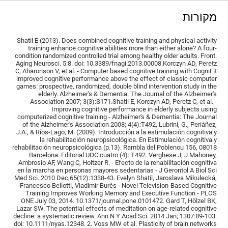
מקורות
Shatil E (2013). Does combined cognitive training and physical activity
training enhance cognitive abilities more than either alone? A four-
condition randomized controlled trial among healthy older adults. Front.
Aging Neurosci. 5:8. doi: 10.3389/fnagi.2013.00008.Korczyn AD, Peretz
C, Aharonson V, et al. - Computer based cognitive training with CogniFit
improved cognitive performance above the effect of classic computer
games: prospective, randomized, double blind intervention study in the
elderly. Alzheimer's & Dementia: The Journal of the Alzheimer's
Association 2007; 3(3):S171.Shatil E, Korczyn AD, Peretz C, et al. -
Improving cognitive performance in elderly subjects using
computerized cognitive training - Alzheimer's & Dementia: The Journal
of the Alzheimer's Association 2008; 4(4):T492, Lubrini, G., Periáñez,
J.A., & Ríos-Lago, M. (2009). Introducción a la estimulación cognitiva y
la rehabilitación neuropsicológica. En Estimulación cognitiva y
rehabilitación neuropsicológica (p.13). Rambla del Poblenou 156, 08018
Barcelona: Editorial UOC.cuatro (4): T492. Verghese J, J Mahoney,
Ambrosio AF, Wang C, Holtzer R. - Efecto de la rehabilitación cognitiva
en la marcha en personas mayores sedentarias - J Gerontol A Biol Sci
Med Sci. 2010 Dec;65(12):1338-43. Evelyn Shatil, Jaroslava Mikulecká,
Francesco Bellotti, Vladimír Burěs - Novel Television-Based Cognitive
Training Improves Working Memory and Executive Function - PLOS
ONE July 03, 2014. 10.1371/journal.pone.0101472. Gard T, Hölzel BK,
Lazar SW. The potential effects of meditation on age-related cognitive
decline: a systematic review. Ann N Y Acad Sci. 2014 Jan; 1307:89-103.
doi: 10.1111/nyas.12348. 2. Voss MW et al. Plasticity of brain networks