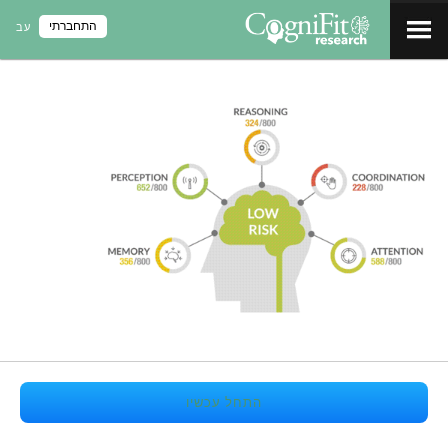
התחברתי
עב
התחל עכשיו