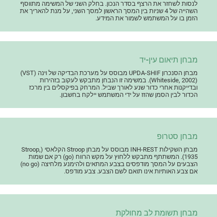
לנסות לשחזר את הרצף בסדר הנכון. בחלק השני של המשימה מתווסף
השהייה של 4 שניות בין המסך הראשון למסך השני, על מנת להאריך את
הזמן בו על המשתמש לשמור את המידע.
מבחן תיאום עין-יד
מבחן הסנכרון UPDA-SHIF מבוסס על מערכת הבדיקה של וינה (VST)
(Whiteside, 2002). במשימה זו הנבחן מתבקש לעקוב בזהירות
ובדייקנות אחרי כדור שנע לאורך שביל. המרחק בפיקסלים בין מרכז
הכדור לבין הסמן שהזז על ידי המשתמש יילקח בחשבון.
מבחן סטרופ
מבחן השקילות INH-REST מבוסס על מבחן Stroop הקלאסי (Stroop,
1935). המשתתף מתבקש ללחוץ על מקש הרווח (go) רק אם שמות
הצבעים על המסך מודפסים בצבע המתאים ולהימנע מלחיצה (no go)
אם צבע האותיות אינו תואם לשם הצבע. צבע מודפס.
מבחן תשומת לב מחולקת