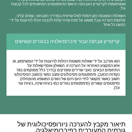
שמותאמות לקריטריון האבחנה הראשי וסימפטומים המתאימים לכל קבוצת
גיל.
השאלות המוצגות כאן דומות לאלו שראית במדריך האבחוני, שאלון קליני,
סולמות הערכה אבל פושטו על מנת שיהיו קלות להבנה ויוכלו להיענות על ידי
כמעט כל אחד.
קריטריון אבחנה עבור פיברומיאלגיה בבוגרים וקשישים
הוא מורכב על ידי שאלות פשוטות ויכולות להיענות על ידי המשתמש, או
איש המקצוע האחראי על הערכה זו. השאלון אוסף שאלות על
התחומים הבאים: כאבי שרירים ומפרקים (בדרך כלל ממוקמים ב18
נקודות הכאב), סימפטומים פסיכולוגים ומצב נפשי (המצב הפסיכולוגי
חשוב כאשר מקושר לחיי היום היום של האדם המושפע מהמחלה)
וסיפטומים קשורים (סימפטומים נגזרים כמו בעיות שינה, בעיות עור
וכו').
תיאור מקבץ להערכה ניורופסיכולוגית של
גורמים המעורבים בפיברומיאלגיה.