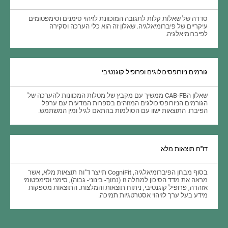
סדרה של שאלות קלות לתגובה המוכוונת לזיהוי סימנים וסימפטומים
עיקריים של פיברומיאלגיה. שאלון זה הוא כלי הערכה וסקירה
לפיברומיאלגיה.
גורמים ניורופסיכולוגים ופרופיל קוגנטיבי
שאלון הCAB-FB ממשיך עם מקבץ של מטלות המכוונות להערכה של
הגורמים הניורופסיכולגים המזוהים בספרות המדעית עם ערפל
הפיברו. התוצאות ישוו עם הסולמות בהתאם לגיל ומין המשתמש.
דו"ח תוצאות מלא
בסוף מבחן הפיברומיאלגיה, CogniFit תייצר ד"וח תוצאות מלא, אשר
מראה את מדד הסיכון למחלה זו (נמוך- בינוני- גבוה), סימני וסימפטומי
אזהרה, פרופיל קוגנטיבי, ניתוח תוצאות והמלצות. התוצאות מספקות
מידע בעל ערך לזיהוי אסטרטגיות תמיכה.