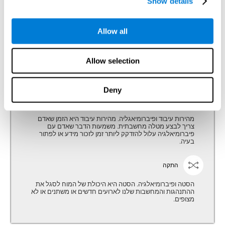
Show details
יכולת להשתמש באופן יעיל (ארגון, לקשור וכו') מידע נרכש.
Allow all
תכנון
תכנון ופיברומיאלגיה. תכנון היא היכולת להתארגן מחשבתית
Allow selection
בדרך הטובה ביותר להשגת מטרה עתידית. תכנון, שליטה
מנהלית, הנמקה ולקיחת החלטות, כולן יכולות להשתנות לאורך
מהלך המחלה.
Deny
מהירות עיבוד
מהירות עיבוד ופיברומיאגליה. מהירות עיבוד היא הזמן שאדם
צריך לבצע מטלה מחשבתית. משמעות הדבר שאדם עם
פיברומיאלגיה עלול להזדקק ליותר זמן לזכור מידע או לפתור
בעיה.
התקה
הסטה ופיברומיאלגיה. הסטה היא היכולת של המוח לסגל את
ההתנהגות והמחשבות שלנו לארועים חדשים או משתנים או לא
מצופים.