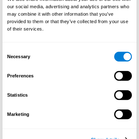
our social media, advertising and analytics partners who
שיום
may combine it with other information that you’ve
שיום ופיברומיאלגיה. שיום היא היכולת להתייחס לאובייקט,
provided to them or that they’ve collected from your use
אדם, מקום, מושג או רעיון בשמו המתאים. למעשה, זרימה
מילולית והיכולת למצוא את המילים הנכונותלרוב משתנות
of their services.
בפיברומיאלגיה.
Consent
Necessary
Selection
תפיסה
יכולת לפרש גירוי מסביבתו של אדם.
Preferences
הכרה
Statistics
זיהוי ופיברומיאלגיה. זיהוי היא היכולת של המוח לזהות גירוי
שהתקבל בעבר.
Marketing
הנמקה