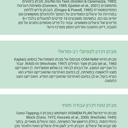
Go/No Go Task (Gordon & Caramazza, 1982), מבחן ביצועים
מתמשכים (Conners, 1989; Epstein et al., 2001) ומשימת הערנות
הפסיכומוטורית (Dinges & Powell, 1985). הנבחן נדרש ללחוץ
במהירות על עיגולים המופיעים על המסך ולהתעלם ממשושים אם
יופיעו גם הם. במשימה משובצים 16 פריטים למעגלים בלבד ו-8
פריטים של עיגולים ומשושים. עבור כל פריט נאספים נתונים על זמן
תגובה, דיוק התגובה ומרחק הסמן ממרכז היעד.
מבחן זיכרון לקסיקלי רב-מודאלי
מבחן הזיהוי COM-NAM מבוסס על מבחן השמות של בוסטון (Kaplan
et al., 1983) ומבחן אוצר המילים WAIS-III (Wechsler, 1997). עבור
כל אובייקט המוצג, על הבוחן לבחור בין שלוש אפשרויות: 1) האובייקט
מוצג לראשונה במשימה, 2) בפעם האחרונה שהאובייקט הופיע הוא
נקרא בקול, או 3) בפעם האחרונה שהאובייקט הופיע. האובייקט הוצג
כתמונה.
מבחן טווח זיכרון עבודה חזותי
מבחן הריכוז של VISMEM-PLAN השתמש במבחן ה-Corsi-Tapping
Block (Corsi, 1972; Kessels et al., 2000; Wechsler, 1945)
כהתייחסות. בחלק הראשון של המשימה, כמה עיגולים מוארים, בתוך
סט קבוע של עיגולים. הנבחן חייב לשנן אילו עיגולים הוארו ולאחר מכן