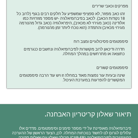
מפרקים וכאבי שרירים
זהו כאב מפוזר, לא ספציפי שמשפיע על חלקים רבים בגוף (לרוב כל
18 נקודות הכאב). לכאב בפיברומיאלגיה -יש מספר מוזרויות כמו
אלודינה (כאב מגירוי לא מכאיב), היפראלגזיה (כאב גדול מהנורמה
מגירוי מכאיב) והתמדה (הוא נוכח ליותר זמן מהנורמה).
סימפטומים פסיכולוגיים ומצב רוח
חדרה ודיכאון לרוב מקושרות לפיברומיאלגיה ונחשבים כנגרמים
כתוצאה או מתרחשים במהלך המחלה.
סימפטומים קשורים
שינה ובעיות עור נפוצות מאוד במחלה זו ויש עוד הרבה סימפטומים
המקושרים להפרעות במערכת העיכול.
תיאור שאלון קריטריון האבחנה.
פיברומיאלגיה מאופיינת על ידי מספר סימנים וסימפטומים. מדדים אלו
עלולים לגרום לנו לחשוד בנוכחות המחלה. לכן, הצעד הראשון של ההערכה
הקוגנטיבית לפיברומיאלגיה (CAB-FB) מכילה שאלון עם שאלות סקירה