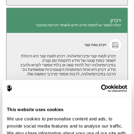
זיכרון
יכולת לשמור או לתפעל מידע חדש ולשחזר זיכרונות מהעבר
זיכרון טווח קצר
זיכרון לטווח קצר ופיברומיאלגיה. זיכרון לטווח קצר היא היכולת
לשמור כמות קטנה של מידע לתקופת זמן קצרה.
בפיברומיאלגיה יכול להיות קשה או בלתי אפשרי לקרוא ולהבין
מידע. זיכרון היא אחת המיומנויות הקוגנטיביות שמושפעת הכי
הרבה בפיברומיאלגיה, לרבות מספר מרכיבי המשנה שלו.
זיכרון עבודה
זיכרון עבודה יכול להיות מוגדר על ידי מערכת של תהליכים
אשר מאפשרת לנו לאחסן באופן זמני ולנהל מידע על מנת
להוציא לפועל מטלות קוגנטיביות מורכבות כמו הבנת שפה,
This website uses cookies
קריאה, מיומנויות מתמטיות, למידה, או הנמקה. אנשים עם
פיברומיאלגיה מציגים ביצועים ירודים בזיכרון העבודה כאשר
We use cookies to personalise content and ads, to
משווים לאנשים בלי המחלה הזו, במיוחד בנוכחות הסחות דעת.
provide social media features and to analyse our traffic.
זה יכול להיות משפיע מאוד במטלות מורכבות יותר.
We also share information about your use of our site with