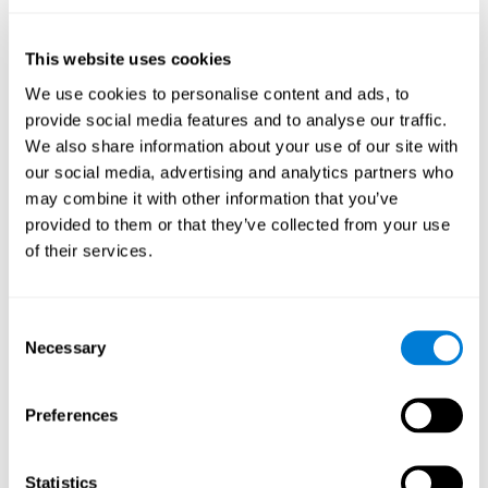
José Ruiz
Security Administrator
This website uses cookies
Linkedin
We use cookies to personalise content and ads, to
provide social media features and to analyse our traffic.
We also share information about your use of our site with
Javier Díaz
our social media, advertising and analytics partners who
Quality Assurance Manager
may combine it with other information that you’ve
provided to them or that they’ve collected from your use
Linkedin
of their services.
Beatriz Rodríguez
Consent
Head of Games Art
Necessary
Selection
Linkedin
Preferences
David Asensio
Statistics