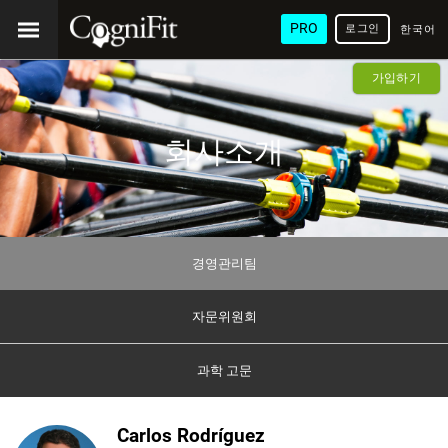
PRO
로그인
한국어
/ 韓國
가입하기
語
회사소개
경영관리팀
자문위원회
과학 고문
Carlos Rodríguez