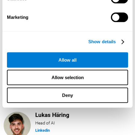
Head of Neuroscience Research
Linkedin
Marketing
Anna Inozemtceva
Show details
Public Relations Director
Linkedin
Allow all
Blanca Fuertes
Allow selection
Head of Customer Success
Linkedin
Deny
Lukas Häring
Head of AI
Linkedin