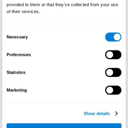
린은 희돌기교세포에 의해 생성되는 반면 말초 신경계에서는 슈반
provided to them or that they’ve collected from your use
세포에 의해 생성됩니다.
of their services.
6. 축삭 종말
축삭의 말단 또는 시냅스 버튼은 뉴런의 축삭 말단에 있으며, 그 기
능은 다른 뉴런과의 결합이되어 시냅스를 형성 할 수있는 말단으로
Consent
나뉩니다. 터미널 버튼은 소포라고하는 작은 상점에 신경 전달 물
Necessary
Selection
질이 저장되는 곳입니다. 하나의 뉴런의 말단 버튼에서 다른 뉴런
의 수상 돌기로의 이 소포의 전달은 시냅스로 알려져 있습니다.
7. 란비아 결절
Preferences
란비아 결절은 축삭 확장의 각 미엘린 외장의 간격 또는 공간입니
다. 각 외장 사이의 공간만으로 충동 전파를 최적화하고 그것이 손
Statistics
실되지 않도록 해야 합니다. 란비아 결절의 주요 기능은 이동을 촉
진하고 에너지 소비를 최적화하는 것입니다.
8. 축삭돌기
Marketing
축삭돌기는 뉴런의 또 다른 주요 부분입니다. 또한, 뉴런 사이에서
전기 신호를 전송하는 역할을 하는 신경 섬유입니다. 앞서 언급했
듯이, 축삭돌기는 축삭 종말 또는 시냅스 버튼을 완료하는 신경 말
Show details
단을 가지고 있습니다. 동시에, 중추 신경계의 축삭돌기는 미엘린
으로 둘러싸여 있습니다.