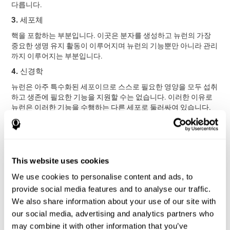
다릅니다.
3. 세포체
핵을 포함하는 부분입니다. 이곳은 분자를 생성하고 뉴런의 가장
중요한 생명 유지 활동이 이루어지며 뉴런의 기능뿐만 아니라 관리
까지 이루어지는 부분입니다.
4. 신경학
뉴런은 아주 특수화된 세포이므로 스스로 필요한 영양을 모두 섭취
하고 생존에 필요한 기능을 지원할 수는 없습니다. 이러한 이유로
뉴런은 이러한 기능을 수행하는 다른 세포로 둘러싸여 있습니다.
성상 세포
희돌기교세포
(주로 뉴런의 영양 공급, 청소 및 지원),
(이것은 주로 중추 신경계의 축삭을 수초로 덮는데 책임이 있지만,
미세아교세포
지지와 결합 역할도 합니다),
(주로 면역 반응, 폐기
슈반 세포
물 처리 및 항상성 유지에 책임이 있습니다)
(이미지에
서 볼 수 있듯이 주로 말초 신경계의 축삭을 미엘린을 덮는 역할),
This website uses cookies
상의세포
(뇌실과 척수 부분을 덮는 역할).
We use cookies to personalise content and ads, to
5. 미엘린
provide social media features and to analyse our traffic.
미엘린은 단백질과 지질로 구성된 물질입니다. 그것은 신경 축색
We also share information about your use of our site with
돌기 주위에 시스 (sheath)를 형성하여, 보호되고, 격리되며, 활동
our social media, advertising and analytics partners who
전위의 전달이 최대 100배 더 효율적입니다. 중추 신경계에서 미엘
may combine it with other information that you’ve