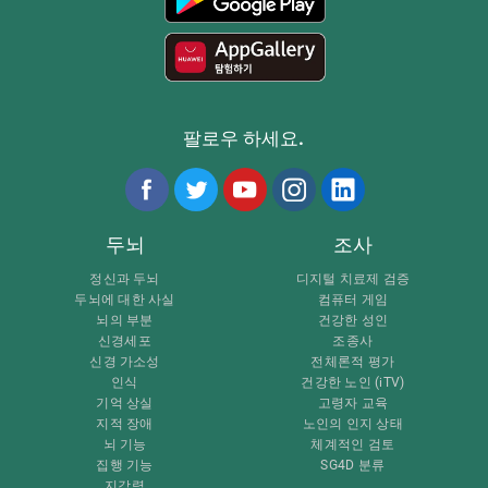
팔로우 하세요.
두뇌
조사
정신과 두뇌
디지털 치료제 검증
두뇌에 대한 사실
컴퓨터 게임
뇌의 부분
건강한 성인
신경세포
조종사
신경 가소성
전체론적 평가
인식
건강한 노인 (iTV)
기억 상실
고령자 교육
지적 장애
노인의 인지 상태
뇌 기능
체계적인 검토
집행 기능
SG4D 분류
지각력