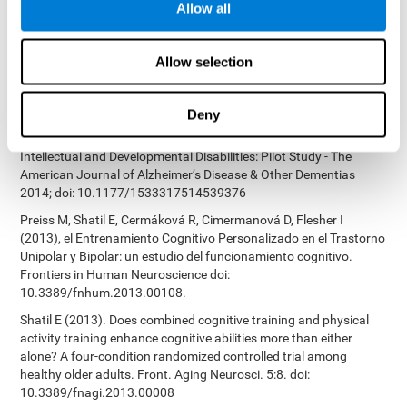
Allow all
참고 문헌
Allow selection
James Siberski, Evelyn Shatil, Carol Siberski, Margie Eckroth-
Deny
Bucher, Aubrey French, Sara Horton, Rachel F. Loefflad, Phillip
Rouse. Computer-Based Cognitive Training for Individuals With
Intellectual and Developmental Disabilities: Pilot Study - The
American Journal of Alzheimer’s Disease & Other Dementias
2014; doi: 10.1177/1533317514539376
Preiss M, Shatil E, Cermáková R, Cimermanová D, Flesher I
(2013), el Entrenamiento Cognitivo Personalizado en el Trastorno
Unipolar y Bipolar: un estudio del funcionamiento cognitivo.
Frontiers in Human Neuroscience doi:
10.3389/fnhum.2013.00108.
Shatil E (2013). Does combined cognitive training and physical
activity training enhance cognitive abilities more than either
alone? A four-condition randomized controlled trial among
healthy older adults. Front. Aging Neurosci. 5:8. doi:
10.3389/fnagi.2013.00008