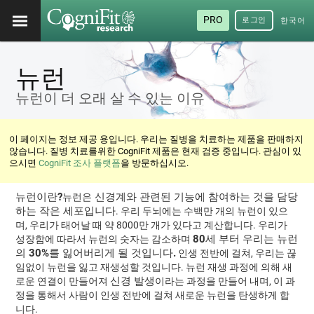
PRO
로그인
한국어
/ 韓國
語
뉴런
뉴런이 더 오래 살 수 있는 이유
이 페이지는 정보 제공 용입니다. 우리는 질병을 치료하는 제품을 판매하지
않습니다. 질병 치료를위한 CogniFit 제품은 현재 검증 중입니다. 관심이 있
으시면
CogniFit 조사 플랫폼
을 방문하십시오.
뉴런이란?
신경계와 관련된 기능에 참여하는 것을 담당
뉴런은
하는 작은 세포입니다
. 우리 두뇌에는 수백만 개의 뉴런이 있으
며, 우리가 태어날 때 약 8000만 개가 있다고 계산합니다. 우리가
80세 부터 우리는 뉴런
성장함에 따라서 뉴런의 숫자는 감소하며
의 30%를 잃어버리게 될 것입니다.
인생 전반에 걸쳐, 우리는 끊
임없이 뉴런을 잃고 재생성할 것입니다. 뉴런 재생 과정에 의해 새
신경 발생
로운 연결이 만들어져
이라는 과정을 만들어 내며, 이 과
정을 통해서 사람이 인생 전반에 걸쳐 새로운 뉴런을 탄생하게 합
니다.