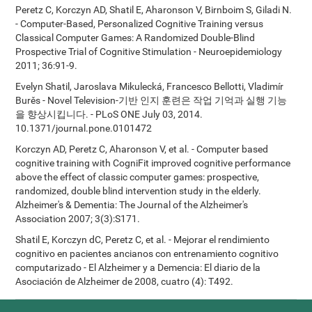
Peretz C, Korczyn AD, Shatil E, Aharonson V, Birnboim S, Giladi N.
- Computer-Based, Personalized Cognitive Training versus
Classical Computer Games: A Randomized Double-Blind
Prospective Trial of Cognitive Stimulation - Neuroepidemiology
2011; 36:91-9.
Evelyn Shatil, Jaroslava Mikulecká, Francesco Bellotti, Vladimír
Burěs - Novel Television-기반 인지 훈련은 작업 기억과 실행 기능
을 향상시킵니다. - PLoS ONE July 03, 2014.
10.1371/journal.pone.0101472
Korczyn AD, Peretz C, Aharonson V, et al. - Computer based
cognitive training with CogniFit improved cognitive performance
above the effect of classic computer games: prospective,
randomized, double blind intervention study in the elderly.
Alzheimer's & Dementia: The Journal of the Alzheimer's
Association 2007; 3(3):S171.
Shatil E, Korczyn dC, Peretz C, et al. - Mejorar el rendimiento
cognitivo en pacientes ancianos con entrenamiento cognitivo
computarizado - El Alzheimer y a Demencia: El diario de la
Asociación de Alzheimer de 2008, cuatro (4): T492.