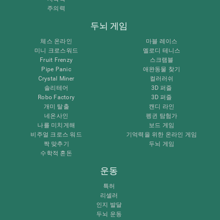
주의력
두뇌 게임
체스 온라인
마블 레이스
미니 크로스워드
멜로디 테니스
Fruit Frenzy
스크램블
Pipe Panic
애완동물 찾기
Crystal Miner
컬러러쉬
솔리테어
3D 퍼즐
Robo Factory
3D 퍼즐
개미 탈출
캔디 라인
네온사인
펭귄 탐험가
나를 미치게해
보드 게임
비주얼 크로스 워드
기억력을 위한 온라인 게임
짝 맞추기
두뇌 게임
수학적 혼돈
운동
특허
리셀러
인지 발달
두뇌 운동