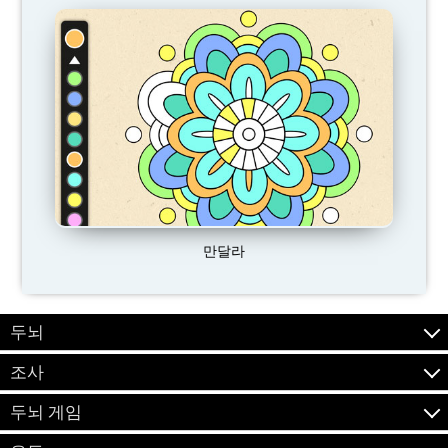
만달라
두뇌
조사
두뇌 게임