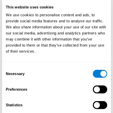
표되었으며 점을 연결하는 게임입니다. CogniFit은 사용자의 손과
눈의 협응력을 유지하면서 동시에 재미있고 상호 작용하는 게임을
This website uses cookies
원했습니다.
We use cookies to personalise content and ads, to
점과 박스, 그리고 지금의 네온 불빛과 같은 게임은 조정을 훈련할
provide social media features and to analyse our traffic.
뿐만 아니라 주어진 시간에 점을 연결하는 전략과 가능한 한 정확
하게 수행하기 위한 공간 지각의 도전으로 승리합니다.
We also share information about your use of our site with
our social media, advertising and analytics partners who
두뇌 게임 "네온 불빛"은 어떻게 내 인
may combine it with other information that you’ve
지 능력을 향상시키나요?
provided to them or that they’ve collected from your use
CogniFit의 네온 불빛 같은 게임을 사용하면 특정 신경 활성화 패턴
of their services.
을 자극합니다. 우리의 능력을 지속적으로 자극하면 새로운 시냅스
를 만들고 신경 회로를 재구성하며 인지 기능을 개선하는 데 도움
이 될 수 있습니다. 네온 불빛 게임은 공간 지각과 단기 시각 기억과
Consent
관련된 능력을 자극합니다.
Necessary
Selection
인지 능력을 훈련하지 않으면 어떻게
됩니까?
Preferences
우리의 두뇌는 자원을 절약하도록 설계되어 있으므로 사용하지 않
는 연결은 제거하는 경향이 있습니다. 이런 식으로 인지 기술이 정
상적으로 사용되지 않으면 뇌는 해당 패턴의 뉴런 활성화에 대한
Statistics
자원을 제공하지 않으므로 점점 약해집니다. 이것은 우리가 이 인
지 기능을 덜 사용하게 하여 일상 활동에서 덜 효과적이게 만듭니