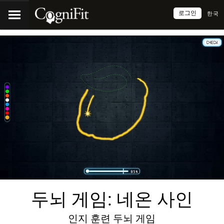
로그인
한국
두뇌 게임: 네온 사인
인지 훈련 두뇌 게임