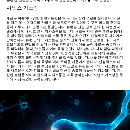
훈련
전
신경망
인지 자극
2주
이후 신경망
인지 자극
2달
이후 신경망
시냅스 가소성
새로운 학습이나 경험에 맞닥뜨렸을 때, 두뇌는 신경 경로를 설정합니다. 신
경 경로 또는 연결고리 간의 신경 세포로 만든 길이며 이것은 학습과 훈련을
통하여 두뇌에서 만들어진 물질입니다. 뉴런은 신경 경로 안의 한 지점인 시
냅스에서 만나 상호 간의 의사소통을 합니다. 새로운 지식(반복 훈련을 통해)
을 받아들일 때마다, 시냅스의 소통 혹은 전송은 연관된 신경세포들 사이에서
강화됩니다. 뉴런 간의 의사소통은 전기적 신호가 새로운 경로를 따라 더욱
효율적으로 전달될 수 있다는 것을 의미합니다. 예를 들어 새로운 종류의 새
를 파악하려 할 때, 뉴런들 사이에 특정 연결이 생겨납니다. 시각 담당 피질 내
의 뉴런은 새의 색깔을 저장할 것이며, 청각을 담당하는 피질 내의 뉴런은 그
새가 어떻게 불리는지에 대해 주의를 집중할 것입니다. 새를 완벽히 파악하기
위해 이름과 색깔 등의 특징에 대해 주의를 기울이게 됩니다. 신경회로로 다
시 돌아가서 각각 다른 특징들을 저장하고 있는 뉴런들 사이의 의사소통을 통
해 새로운 신호가 전달될 때 시냅스적 신호 송출의 효율성이 강화됩니다. 관
련된 뉴런들 사이의 인지적 의사소통은 더욱 빨라집니다. 시냅스 가소성은 두
뇌의 가장 유연한 능력일 것입니다.