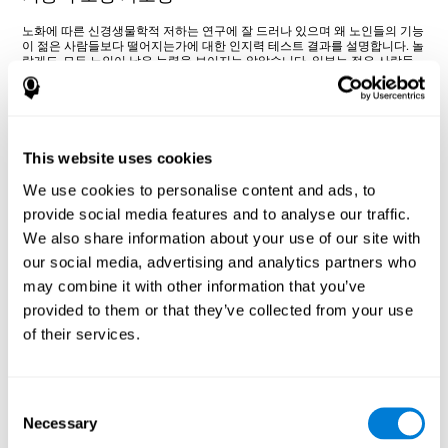
노화에 따른 신경생물학적 저하는 연구에 잘 드러나 있으며 왜 노인들의 기능
이 젊은 사람들보다 떨어지는가에 대한 인지력 테스트 결과를 설명합니다. 놀
랍게도, 모든 노인이 낮은 능력을 보이지는 않았습니다. 일부는 젊은 사람들
과 비슷한 성취도를 보였습니다. 예기치 못한 결과에 과학적인 조사를 하였는
데, 새로운 정보를 처리할 때 높은 성취도를 보인 노인들은 젊은 사람들과 똑
같은 두뇌의 영역을 사용할 뿐만 아니라 일반적 노인들이나 젊은 사람들이 활
성화하지 못한 두뇌의 영역 또한 사용하는 것으로 밝혀졌습니다. 연구자들은
성취도가 높은 노인들이 추가적인 인지 요소를 사용해 보상전략을 세운 것으
로 일반적인 결론을 도출하였습니다. 노화와 관련한 여러 가지 결핍 증상과
This website uses cookies
시냅스 가소성의 결핍의 출현으로, 두뇌는 신경인지 체계를 다시 정비하여 다
중 요소 가소성을 만들어냈습니다. 연구는 두뇌가 두 반구의 영역을 활성화하
We use cookies to personalise content and ads, to
여(젊은 사람의 경우) 대안적 신경 경로를 설정하였고, 문제를 해결할 방법에
이 기능을 사용한 것으로 결론지었습니다.
provide social media features and to analyse our traffic.
기능과 행동: 학습, 경험 그리고 환경
We also share information about your use of our site with
our social media, advertising and analytics partners who
우리는 두뇌의 가소성이 생물학적, 화학적, 육체적 특징들을 변화시킬 수 있는
may combine it with other information that you’ve
특성이 있음을 발견해냈습니다. 하지만 두뇌가 변하면서, 기능과 행동들은 병
렬적인 과정에서 수정됩니다. 최근 우리는 방대한 환경과 경험적 요인이 유전
provided to them or that they’ve collected from your use
적 혹은 시냅스 레벨의 두뇌 변화를 가져온다는 사실을 알고 있습니다. 새로
of their services.
운 학습은 가소성의 핵심 개념이며 두뇌는 새로운 환경을 적절히 이용하여 새
롭게 학습한다는 것입니다. 새로운 학습은 어떠한 형태로 언제 어디서나 일어
날 수 있습니다. 예를 들면 아이들은 많은 양의 새로운 지식을 학습하며 두뇌
는 어린 시기에 새로운 지식을 받아들이기 위해 특별히 집중적으로 기능하게
됩니다. 새로운 학습은 신경 손상을 입었을 때 더욱 필요해지는데 예를 들어
Consent
병변이나 뇌졸중을 겪은 후, 손상된 부위를 지원하기 위한 기능이 활성화되며
Necessary
새로운 학습이 필요하게 됩니다. 새로운 학습은 개인의 요구와 지식에 대한
Selection
갈증에 의해 발생합니다. 새로운 학습의 기회에 대한 상황의 다양성은 무언가