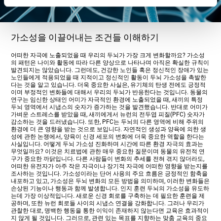
가소성을 이끌어내는 조건들 이해하기
어떠한 자극에 노출되었을 때 우리의 두뇌가 가장 크게 변화할까요? 가소성
의 패턴은 나이와 활동에 따라 다른 양상으로 나타나며 아직은 확실한 규칙이
발견되지는 않았습니다. 그런데도, 건강한 노인들 혹은 정신적인 장애가 있는
노인들에게 적용되었을 때 지적이고 정신적인 활동이 두뇌 가소성을 촉발한
다는 것을 알고 있습니다. 더욱 중요한 사실은, 유기체의 탄생 전에도 긍정적
이며 부정적인 변화들에 대해서 우리의 두뇌가 반응한다는 것입니다. 동물의
연구는 임신한 상태인 어미가 자극적인 환경에 노출되었을 때, 새끼의 특정
두뇌 영역에서 시냅스의 숫자가 증가하는 것을 발견했습니다. 반대로 어미가
가벼운 스트레스를 받았을 때, 새끼에게서 뉴런의 전두엽 피질(PFC) 숫자가
감소하는 것을 드러냈습니다. 또한, PFC는 두뇌의 다른 영역에 비해 주위의
환경에 더 큰 영향을 받는 것으로 보입니다. 자연적인 생성과 양육에 의한 생
성에 관한 논쟁에서, 양육이 신경 세포의 변화에 더욱 중요한 역할을 한다는
사실입니다. 어떻게 두뇌 가소성 진화하며 시간에 따른 환경 자극의 효과는
무엇일까요? 이것은 치료법에 관한 매우 중요한 질문이며 동물의 유전적 연
구가 중요한 까닭입니다. 다른 사람들이 변화의 추세를 전혀 겪지 않더라도,
어떠한 유전자가 아주 작은 자극이나 장기적 자극에 어떠한 영향을 받는지를
조사하는 것입니다. 가소성이라는 단어 사용의 주요 흐름은 긍정적인 함축을
내포하고 있고, 가소성은 두뇌 변화의 모든 방법을 의미하며, 이러한 변화들은
손상된 기능이나 행동과 함께 발생합니다. 인지 훈련 두뇌의 가소성을 유도하
는데 가장 이상적입니다. 새로운 신경 회로를 구축하는 데 필요한 훈련을 제
공하며, 또한 뉴런 회로들 사이의 시냅스 연결을 강화합니다. 그러나 우리가
관찰한 대로, 명백한 행동을 통한 이익이 존재하지 않는다면 교육은 효과적이
지 않게 될 것입니다. 그러므로, 관련 있는 목표를 지향하는 맞춤 교육의 중요