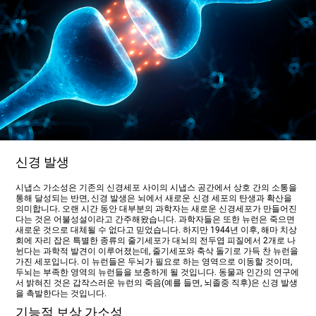
신경 발생
시냅스 가소성은 기존의 신경세포 사이의 시냅스 공간에서 상호 간의 소통을
통해 달성되는 반면, 신경 발생은 뇌에서 새로운 신경 세포의 탄생과 확산을
의미합니다. 오랜 시간 동안 대부분의 과학자는 새로운 신경세포가 만들어진
다는 것은 어불성설이라고 간주해왔습니다. 과학자들은 또한 뉴런은 죽으면
새로운 것으로 대체될 수 없다고 믿었습니다. 하지만 1944년 이후, 해마 치상
회에 자리 잡은 특별한 종류의 줄기세포가 대뇌의 전두엽 피질에서 2개로 나
뉜다는 과학적 발견이 이루어졌는데, 줄기세포와 축삭 돌기로 가득 찬 뉴런을
가진 세포입니다. 이 뉴런들은 두뇌가 필요로 하는 영역으로 이동할 것이며,
두뇌는 부족한 영역의 뉴런들을 보충하게 될 것입니다. 동물과 인간의 연구에
서 밝혀진 것은 갑작스러운 뉴런의 죽음(예를 들면, 뇌졸중 직후)은 신경 발생
을 촉발한다는 것입니다.
기능적 보상 가소성