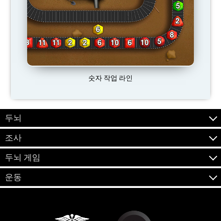
숫자 작업 라인
두뇌
조사
두뇌 게임
운동