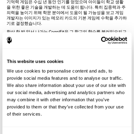
기억력 게임은 수십 년 동안 인기를 얻었으며 아이들이 학교 생활
을 위한 좋은 기술을 개발하는 데 도움이 됩니다. 특히 집중력과 주
의력을 높이기 위해 학문 분야에서 도움이 될 가능성을 보고 게임
개발자는 이미지가 있는 메모리 카드의 기본 게임에 수학을 추가하
기로 결정했습니다.
항상 한 발 앞서 나가는 CogniFit은 그 학교의 향수를 불러일으키고
우리의 기억력을 선명하게 유지하는 게임을 만들기로 결정했습니
다. 수학 연산을 수행하는 동안 이미지에 가치를 추가하고 그리드
에서 위치를 변경하면 사용자가 즐겁게 지낼 수 있을 뿐만 아니라
인식에도 도움이 됩니다.
두뇌 게임 "수학적 혼돈"은 어떻게 내
This website uses cookies
인지 능력을 향상시키나요?
We use cookies to personalise content and ads, to
provide social media features and to analyse our traffic.
수학적 혼돈 게임은 인식 및 비언어적 기억과 관련된 능력을 자극
We also share information about your use of our site with
하려고 합니다. CogniFit의 수학적 혼돈과 같은 게임을 반복적으로
our social media, advertising and analytics partners who
플레이하고 지속적으로 훈련하면 특정 신경 활성화 패턴을 자극하
여 신경 회로가 약화되거나 손상된 인지 기능을 재구성하고 복구하
may combine it with other information that you’ve
는 데 도움이 됩니다.우리의 능력을 지속적으로 자극하면 새로운
provided to them or that they’ve collected from your use
시냅스를 만들고 신경 회로를 재구성하며 인지 기능을 개선하는데
of their services.
도움이 될 수 있습니다.
첫째 주
두째 주
셋째 주