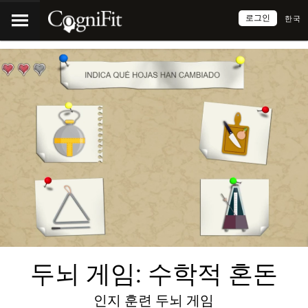
로그인
한국
두뇌 게임: 수학적 혼돈
인지 훈련 두뇌 게임