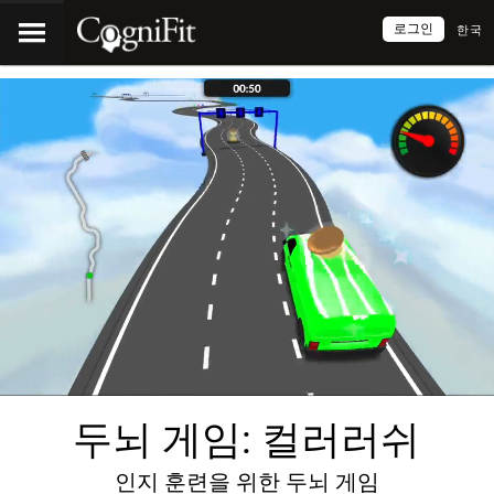
로그인
한국
두뇌 게임: 컬러러쉬
인지 훈련을 위한 두뇌 게임