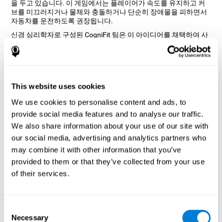
을 두고 있습니다. 이 게임에서는 플레이어가 속도를 유지하고 커
브를 미끄러지거나 물체와 충돌하거나 단순히 장애물을 피하면서
자동차를 운전하도록 권장됩니다.
신경 심리학자로 구성된 CogniFit 팀은 이 아이디어를 채택하여 사
용자가 아케이드 경험을 재현할 뿐만 아니라 인지 능력을 훈련하는
데 도움이 되는 재미있는 게임을 개발하기로 결정했습니다.
두뇌 게임 "컬러러쉬"는 어떻게 내 인
지 능력을 향상시키나요?
This website uses cookies
CogniFit의 컬러러쉬와 같은 게임을 하면 특정 신경 활성화 패턴이
We use cookies to personalise content and ads, to
자극됩니다. 반복적으로 플레이하고 지속적으로 훈련함으로써 이
provide social media features and to analyse our traffic.
패턴은 신경 회로가 재조직되고 약화되거나 손상된 인지 기능을 회
We also share information about your use of our site with
복하는 데 도움이 됩니다.
our social media, advertising and analytics partners who
우리의 능력을 지속적으로 자극하면 새로운 시냅스를 만들고 신경
may combine it with other information that you’ve
회로를 재구성하며 인지 기능을 향상시킬 수 있습니다. 게임 컬러
러쉬는 반응 시간 및 추정과 관련된 능력을 자극하려고 합니다.
provided to them or that they’ve collected from your use
of their services.
첫째 주
두째 주
셋째 주
Consent
Necessary
Selection