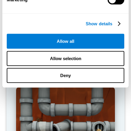
Show details
Allow all
Allow selection
Deny
조각 비틀기