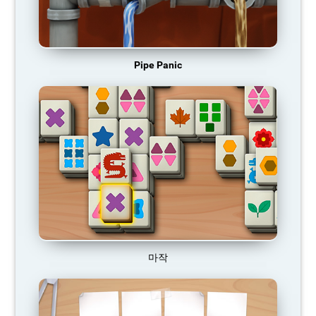
Pipe Panic
마작