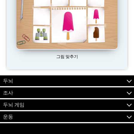
그림 맞추기
두뇌
조사
두뇌 게임
운동