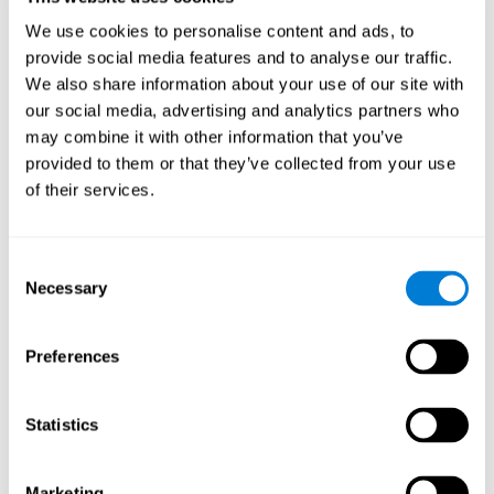
마인드 게임 "Fruit Frenzy"는 내 인지
We use cookies to personalise content and ads, to
능력을 어떻게 향상시키나요?
provide social media features and to analyse our traffic.
We also share information about your use of our site with
"Fruit Frenzy"를 재생하면 특정 신경 활성화 패턴이 자극됩니다. 이
our social media, advertising and analytics partners who
패턴을 지속적으로 반복하고 훈련하면 신경 연결을 최적화하고 신
may combine it with other information that you’ve
경 회로가 약해지거나 손상된 인지 기능을 재구성하고 복구하는 데
provided to them or that they’ve collected from your use
도움이 될 수 있습니다.
of their services.
"Fruit Frenzy"는 시각적 인식, 반응 시간 및 손과 눈의 협응력을 훈
련하는 데 도움이 됩니다. 지속적으로 이러한 기술을 자극하면 새
로운 시냅스를 생성하고 인지 기능을 개선하는 데 도움이 될 수 있
습니다.
Consent
인지 능력을 훈련하지 않으면 어떻게
Necessary
Selection
됩니까?
Preferences
우리의 뇌는 정기적으로 사용하지 않는 기능을 위해 신경 자원을
저장하는 경향이 있습니다. 따라서 인지 기술이 정상적으로 사용되
지 않으면 뇌는 해당 패턴의 신경 활성화에 대한 리소스를 제공하
지 않습니다. 이것은 우리가 인지 기능을 덜 사용할 수 있게 하여 일
Statistics
상 활동에서 덜 효과적이게 만듭니다.
Marketing
추천 게임