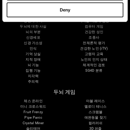
Deny
두뇌
조사
정신과 두뇌
디지털 치료제 검증
두뇌에 대한 사실
컴퓨터 게임
뇌의 부분
건강한 성인
신경세포
조종사
신경 가소성
전체론적 평가
인식
건강한 노인 (iTV)
기억 상실
고령자 교육
지적 장애
노인의 인지 상태
뇌 기능
체계적인 검토
집행 기능
SG4D 분류
지각력
주의력
두뇌 게임
체스 온라인
마블 레이스
미니 크로스워드
멜로디 테니스
Fruit Frenzy
스크램블
Pipe Panic
애완동물 찾기
Crystal Miner
컬러러쉬
솔리테어
3D 퍼즐