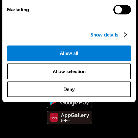
Marketing
Show details
Allow all
CogniFit App
Allow selection
Deny