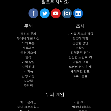
팔로우 하세요.
두뇌
조사
정신과 두뇌
디지털 치료제 검증
두뇌에 대한 사실
컴퓨터 게임
뇌의 부분
건강한 성인
신경세포
조종사
신경 가소성
전체론적 평가
인식
건강한 노인 (iTV)
기억 상실
고령자 교육
지적 장애
노인의 인지 상태
뇌 기능
체계적인 검토
집행 기능
SG4D 분류
지각력
주의력
두뇌 게임
체스 온라인
마블 레이스
미니 크로스워드
멜로디 테니스