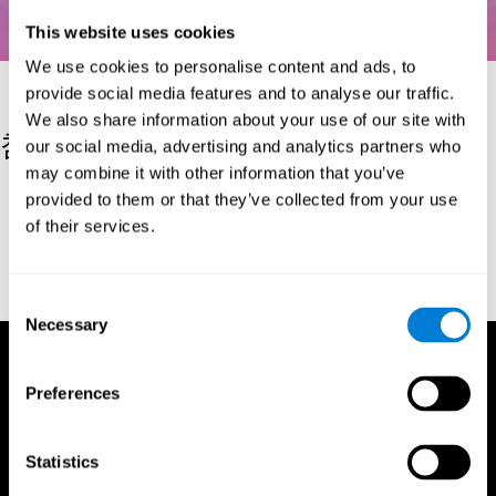
This website uses cookies
We use cookies to personalise content and ads, to
provide social media features and to analyse our traffic.
We also share information about your use of our site with
참고자료
our social media, advertising and analytics partners who
may combine it with other information that you’ve
Kaplan, E., Goodglass, H., Weintraub, S. (1983). Boston Naming
provided to them or that they’ve collected from your use
Test. Philadelphia: Lea & Febiger.
of their services.
Wechsler, D. (1997). WAIS-III: Wechsler Adult Intelligence Scale -
Third edition administration and scoring manual. San Antonio,
TX: Psychological Corporation.
Consent
Necessary
Selection
Preferences
Statistics