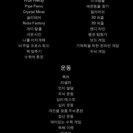
Fruit Frenzy
스크램블
Pipe Panic
애완동물 찾기
Crystal Miner
컬러러쉬
솔리테어
3D 퍼즐
Robo Factory
3D 퍼즐
개미 탈출
캔디 라인
네온사인
펭귄 탐험가
나를 미치게해
보드 게임
비주얼 크로스 워드
기억력을 위한 온라인 게임
짝 맞추기
두뇌 게임
수학적 혼돈
운동
특허
리셀러
인지 발달
두뇌 운동
심리 테스트
심리 운동
개인별 맞춤 두뇌훈련
정신 운동
재미있는 수학 게임
독해 이해