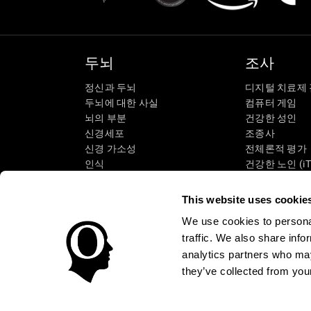
두뇌
조사
정신과 두뇌
디지털 치료제
두뇌에 대한 사실
컴퓨터 게임
뇌의 부분
건강한 성인
신경세포
조종사
신경 가소성
전체론적 평가
인식
건강한 노인 (iT
기억 상실
고령자 교육
지적 장애
노인의 인지 상
This website uses cookie
뇌 기능
체계적인 검토
We use cookies to personal
집행 기능
SG4D 분류
traffic. We also share info
지각력
analytics partners who may
주의력
they’ve collected from your