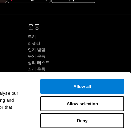
운동
특허
리셀러
인지 발달
두뇌 운동
심리 테스트
심리 운동
개인별 맞춤 두뇌훈련
정신 운동
Allow all
재미있는 수학 게임
alyse our
독해 이해
ing and
온라인 게임
영재아
Allow selection
r that
두뇌 전투
IQ 테스트
Deny