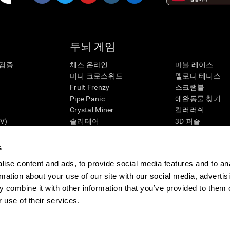
두뇌 게임
 검증
체스 온라인
마블 레이스
미니 크로스워드
멜로디 테니스
Fruit Frenzy
스크램블
Pipe Panic
애완동물 찾기
Crystal Miner
컬러러쉬
V)
솔리테어
3D 퍼즐
Robo Factory
3D 퍼즐
태
개미 탈출
캔디 라인
s
네온사인
펭귄 탐험가
ise content and ads, to provide social media features and to an
나를 미치게해
보드 게임
rmation about your use of our site with our social media, advertis
비주얼 크로스 워드
기억력을 위한 
 combine it with other information that you’ve provided to them o
짝 맞추기
두뇌 게임
수학적 혼돈
 use of their services.