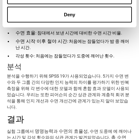
였습니다:
Deny
총 수면 시간
: 침대에 누울때부터 일어날때까지의 시간.
수면 시작 잠재기: 침대에 누운 이후 잠들때까지 걸린 시간.
수면 효율
: 침대에서 보낸 시간에 대비한 수면 시간 비율.
수면 시작 이후 철야 시간
: 처음에는 잠들었다가 밤 중 깨어
난 시간.
각성 횟수: 처음에는 잠들었다가 도중에 깨어난 횟수.
분석
분석을 수행하기 위해 SPSS 19가 사용되었습니다. 5가지 수면 변
수와 두 그룹 간의 다양한 인지 능력의 차이를 평가하기 위한 반복
측정을 위해 각 변수에 대한 모델과 함께 혼합 효과 모델이 사용되
었습니다. 우리는 또한 피어슨의 순간 상관 관계와 계층적 회귀 분
석을 통해 인지 개선과 수면 개선간에 관계가 있는지 알아 보았습
니다.
결과
명명능력
수면의 효율성
실험 그룹에서
과
, 수면 도중에 에 깨어나
총 수면
는 시간 및 각성 횟수와의 상관 관계가 발견되었습니다.