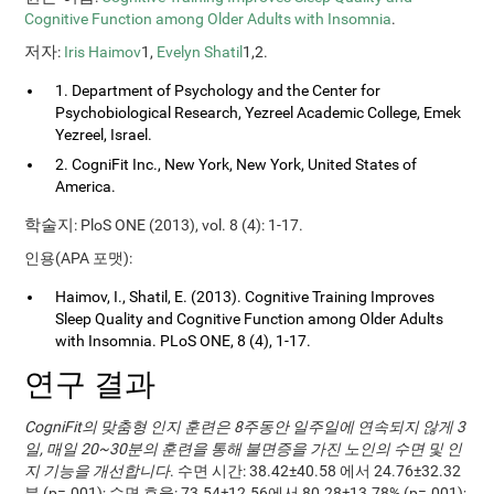
Cognitive Function among Older Adults with Insomnia
.
저자
:
Iris Haimov
1,
Evelyn Shatil
1,2.
1. Department of Psychology and the Center for
Psychobiological Research, Yezreel Academic College, Emek
Yezreel, Israel.
2. CogniFit Inc., New York, New York, United States of
America.
학술지
: PloS ONE (2013), vol. 8 (4): 1-17.
인용(APA 포맷):
Haimov, I., Shatil, E. (2013). Cognitive Training Improves
Sleep Quality and Cognitive Function among Older Adults
with Insomnia. PLoS ONE, 8 (4), 1-17.
연구 결과
CogniFit의 맞춤형 인지 훈련은 8주동안 일주일에 연속되지 않게 3
일, 매일 20~30분의 훈련을 통해 불면증을 가진 노인의 수면 및 인
지 기능을 개선합니다
. 수면 시간: 38.42±40.58 에서 24.76±32.32
분 (p=.001); 수면 효율: 73.54±12.56에서 80.28±13.78% (p=.001);