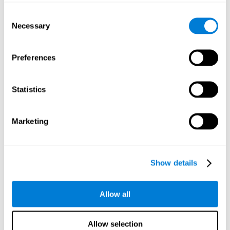
주마다 참가자에게 연락했습니다.
Consent
참가자
Necessary
Selection
노인 센터에서 공지 및 협의를 통해 참가자들과 연락을 취했습니
수면을 시작하거나 유
다. 그들 모두는 일주일에 적어도 3일 이상
지
하는것에 대해 불평하는 노인들이었습니다. 또한, 적어도 6 개월
Preferences
전부터 수면의 질이 좋지 않아야했습니다. MMSE (간이정신상태평
가)에서 26점 이상, ZSDS(중 자가 평점 우울 척도)에서 40점 미만
및 간단한 긴장감 설문지에서 60점 미만을 획득한 참가자들은 배
Statistics
제되었습니다. 또한, 시각, 청각, 의학이나 신경 관련 질병, 알코올
이나 약물 중독, 정신 질환, 수면 무호흡증, 주기적인 사지 운동 장애
및 중추 신경계에 영향을 미치는 약물을 복용하는 (수면을 위해 복
Marketing
용하는 경우를 제외하고) 참가자들도 연구에서 배제되었습니다.
통제 그룹의 중재
대조 그룹은 CogniFit과 달리 특정 인지 능력을 훈련시키지 않고 참
Show details
가자의 실행에 적응하지 않으며 어떤 종류의 피드백도 주지 않는 8
단
주간의 훈련 프로그램을 받았습니다. 그들은 단지 컴퓨터화된
순한 독서나 그림을 그리는 과업
을 해야했습니다.
Allow all
측정 변수
17가지의 인지 능력
CogniFit을 통해
이 평가되었습니다. 더불어,
Allow selection
참여자의 손목에에 배치 된 장치를 사용하여 다음 사항들을 평가하