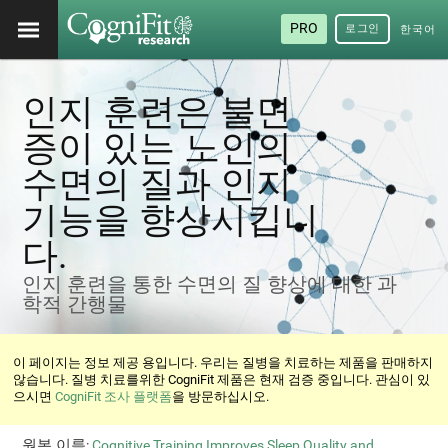
PRO
로그인
한국어
/ 韓國
語
인지 훈련은 불면
증이 있는 노인의
수면의 질과 인지
기능을 향상시킵니
다.
인지 훈련을 통한 수면의 질 향상에 대한 과
학적 간행물
이 페이지는 정보 제공 용입니다. 우리는 질병을 치료하는 제품을 판매하지
않습니다. 질병 치료를위한 CogniFit 제품은 현재 검증 중입니다. 관심이 있
으시면
CogniFit 조사 플랫폼
을 방문하십시오.
원본 이름
:
Cognitive Training Improves Sleep Quality and