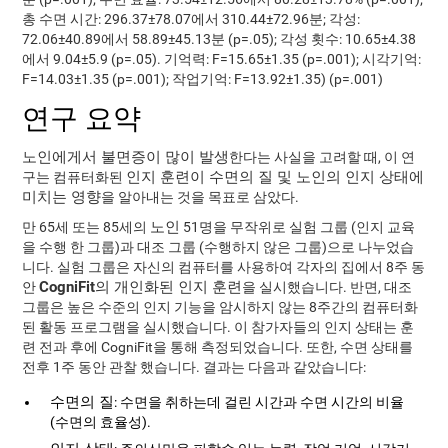
총 수면 시간: 296.37±78.07에서 310.44±72.96분; 각성:
72.06±40.89에서 58.89±45.13분 (p=.05); 각성 횟수: 10.65±4.38
에서 9.04±5.9 (p=.05). 기억력: F=15.65±1.35 (p=.001); 시각기억:
F=14.03±1.35 (p=.001); 작업기억: F=13.92±1.35) (p=.001)
연구 요약
노인에게서 불면증이 많이 발생
한다는 사실을 고려할 때, 이 연
인지 훈련이 수면의 질 및 노인의 인지 상태에
구는 컴퓨터화된
미치는 영향
을 알아내는 것을 목표로 삼았다.
노인
만 65세 또는 85세의
51명을 무작위로 실험 그룹 (인지 교육
을 수행 한 그룹)과 대조 그룹 (수행하지 않은 그룹)으로 나누었습
니다. 실험 그룹은 자신의 컴퓨터를 사용하여 각자의 집에서 8주 동
CogniFit의 개인화된 인지 훈련
안
을 실시했습니다. 반면, 대조
그룹은 높은 수준의 인지 기능을 암시하지 않는 8주간의 컴퓨터화
된 활동 프로그램을 실시했습니다. 이 참가자들의 인지 상태는 훈
련 전과 후에 CogniFit을 통해 측정되었습니다. 또한, 수면 상태를
전후 1주 동안 관찰 했습니다. 결과는 다음과 같았습니다:
수면의 질
: 수면을 취하는데 걸린 시간과 수면 시간의 비율
(수면의 효율성).