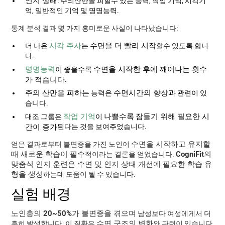
인지 상태
: 주의산만을 피할수 있는 능력, 작업 기억, 시각기
억, 일반적인 기억 및 명명능력.
통계 분석 결과 몇 가지 흥미로운 사실이 나타났습니다:
시각 주사
수면을 더 빨리 시작
더 나은
는
할수 있도록 합니
다.
명명능력
수면을 시작한 후에 깨어나는 횟수
이 좋을수록
가 적습니다
.
주의 산만을 피하는
수면시간의 향상과
능력은
관련이 있
습니다.
작업 기억
나쁠수록
잠들기 위해 필요한 시
대조 그룹은
이
간이 증가
된다는 것을 보여주었습니다.
수면을 시작하고 유지할
얻은 결과로부터 불면증을 가진 노인이
때 새로운 학습이 필수
CogniFit의
적이라는 결론을 얻었습니다.
맞춤식 인지 훈련은 수면 및 인지 상태 개선에 필요한 학습 유
형을 생성
하는데 도움이 될 수 있습니다.
실험 배경
노인층의 20~50%가 불면증을 겪으며
남성보다 여성에게서 더
수면 구조의 변화
흔히 발생합니다. 이 질환은
와 관련이 있습니다