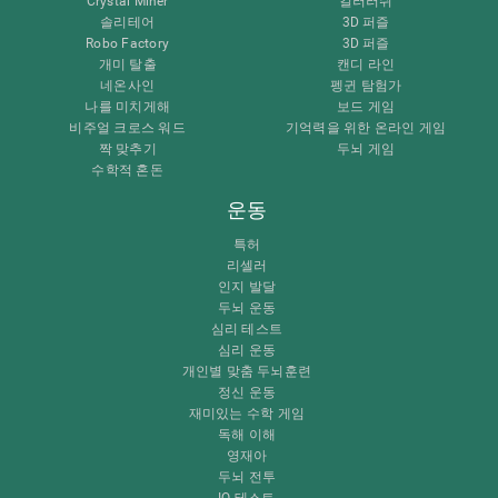
Crystal Miner
컬러러쉬
솔리테어
3D 퍼즐
Robo Factory
3D 퍼즐
개미 탈출
캔디 라인
네온사인
펭귄 탐험가
나를 미치게해
보드 게임
비주얼 크로스 워드
기억력을 위한 온라인 게임
짝 맞추기
두뇌 게임
수학적 혼돈
운동
특허
리셀러
인지 발달
두뇌 운동
심리 테스트
심리 운동
개인별 맞춤 두뇌훈련
정신 운동
재미있는 수학 게임
독해 이해
영재아
두뇌 전투
IQ 테스트