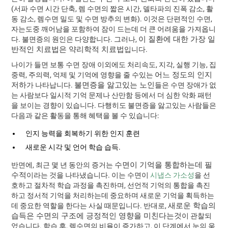
(서파 수면 시간 단축, 렘 수면의 짧은 시간, 델타파의 진폭 감소, 활
동 감소, 렘수면 밀도 및 수면 방추의 변화). 이것은 단편적인 수면,
자는도중 깨어남을 포함하여 잠이 드는데 더 큰 어려움을 가져옵니
이 질환에 대한 가장 일
다. 불면증의 원인은 다양합니다. 그러나,
반적인 치료법은 약리학적 치료법
입니다.
나이가 들면 보통 수면 장애 이외에도 처리속도, 지각, 실행 기능, 집
어느 정도의 인지
중력, 주의력, 억제 및 기억에 영향을 줄 수있는
저하
불면증을 앓고있는 노인
가 나타납니다.
들은 수면 장애가 없
는 사람보다 일시적 기억 문제나 산만함 등에서 더 심한 악화 패턴
을 보이는 경향이 있습니다. 다행히도 불면증을 앓고있는 사람들은
다음과 같은 활동을 통해 혜택을 볼 수 있습니다:
인지 능력을 회복하기 위한 인지 훈련
새로운 시각 및 언어 학습 습득.
수면이 기억을 통합하는데 필
반면에, 최근 몇 년 동안의 증거는
수적
이라는 것을 나타냈습니다. 이는 수면이
시냅스 가소성
을 선
호하고 절차적 학습 과정을 촉진하며, 선언적 기억의 통합을 촉진
하고 정서적 기억을 처리하는데 중요하며 새로운 기억을 획득하는
새로운 학습의
데 중요한 역할을 한다는 사실 때문입니다. 반대로,
습득은 수면의 구조에 긍정적인 영향을 미친다는것
이 관찰되
었습니다. 학습 후, 렘수면의 비율이 증가하고, 이 단계에서 눈의 움