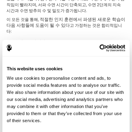
직임이 빨라지며, 서파 수면 시간이 단축되고, 수면 2단계의 지속
시간과 수면 방추의 수 및 밀도가 증가됩니다.
적절한 인지 훈련에서 파생된 새로운 학습이
이 모든 것을 통해,
다음 사항들에 도움이 될 수 있다
고 가정하는 것은 합리적입니
다:
수면 구조의 변경
수면의 질 향상.
인지 상태 개선.
방법론
This website uses cookies
We use cookies to personalise content and ads, to
연구 구성
provide social media features and to analyse our traffic.
불면증이 있는 독립적인 노인들을 무작위로 두 그룹으로 나누어
We also share information about your use of our site with
CogniFit 개입
11주간 임상 시험을 실행하였습니다:
(실험 그룹)과
our social media, advertising and analytics partners who
비 개입 그룹
(대조 그룹).
may combine it with other information that you’ve
훈련을 시작하기 전후에 참가자들의 인지 상태 측정이 이루어졌습
provided to them or that they’ve collected from your use
니다. 이를 위해 CogniFit의
CogniFit의 평가 배터리
가 사용되었습
of their services.
니다. 연구 조교는 참가자들의 집으로 가서 CogniFit 플랫폼에 회원
가입을 하였습니다. 조교들은 개입에 대한 순응을 촉진하기 위해 2