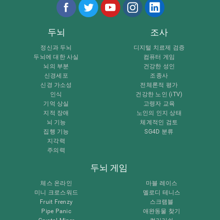
두뇌
조사
정신과 두뇌
디지털 치료제 검증
두뇌에 대한 사실
컴퓨터 게임
뇌의 부분
건강한 성인
신경세포
조종사
신경 가소성
전체론적 평가
인식
건강한 노인 (iTV)
기억 상실
고령자 교육
지적 장애
노인의 인지 상태
뇌 기능
체계적인 검토
집행 기능
SG4D 분류
지각력
주의력
두뇌 게임
체스 온라인
마블 레이스
미니 크로스워드
멜로디 테니스
Fruit Frenzy
스크램블
Pipe Panic
애완동물 찾기