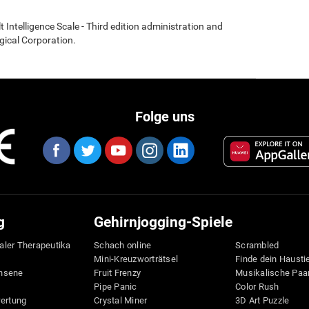
t Intelligence Scale - Third edition administration and
gical Corporation.
Folge uns
g
Gehirnjogging-Spiele
taler Therapeutika
Schach online
Scrambled
Mini-Kreuzworträtsel
Finde dein Hausti
hsene
Fruit Frenzy
Musikalische Paa
Pipe Panic
Color Rush
wertung
Crystal Miner
3D Art Puzzle