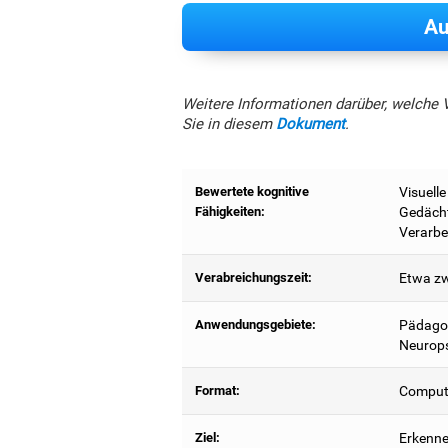
Au
Weitere Informationen darüber, welche 
Sie in diesem
Dokument
.
Bewertete kognitive
Visuell
Fähigkeiten:
Gedächt
Verarbe
Verabreichungszeit:
Etwa zw
Anwendungsgebiete:
Pädagog
Neurops
Format:
Compute
Ziel:
Erkenne