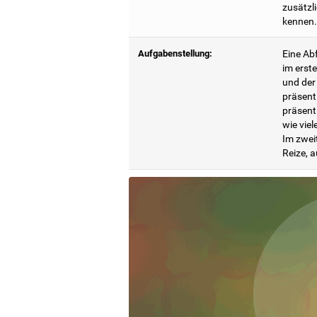
zusätzl
kennen.
Aufgabenstellung:
Eine Abf
im erste
und der
präsent
präsenti
wie vie
Im zweit
Reize, a