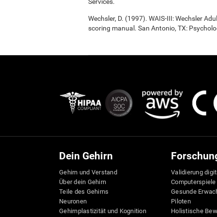
Services.
Wechsler, D. (1997). WAIS-III: Wechsler Adul
scoring manual. San Antonio, TX: Psycholo
Dein Gehirn
Forschun
Gehirn und Verstand
Validierung digi
Über dein Gehirn
Computerspiele
Teile des Gehirns
Gesunde Erwac
Neuronen
Piloten
Gehirnplastizität und Kognition
Holistische Be