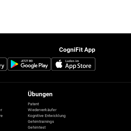
CogniFit App
Übungen
Patent
er
Wiederverkäufer
re
Kognitive Entwicklung
Gehirntrainings
Gehirntest