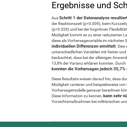
Ergebnisse und Sc
Schritt 1 der Datenanalyse resultie
Aus
der Reaktionszeit (p=0.009), beim Kurzzeit
(p=0.026) und bei der kognitiven Flexibilitä
Müdigkeit kommt es zu einer reduzierten Le
diese als Vorhersagevariable im nächsten S
individuellen Differenzen ermittelt
. Dies
unterschiedlichen Variablen mit festen und 
beobachtet, dass bei der alleinigen Anwe
13,8% der Varianz erklären konnten. Durc
konnten die Vorhersagen jedoch 35,7% d
Diese Resultate weisen darauf hin, dass du
Müdigkeit variieren und beispielsweise vo
Vorhersagemodelle genauer berechnen könn
kann sehr nü
Diese Information zu kennen,
Vorsichtsmaßnahmen bei militärischen und z