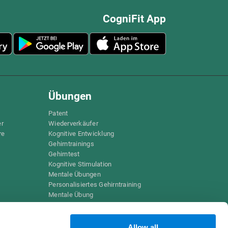
CogniFit App
Übungen
Patent
er
Wiederverkäufer
re
Kognitive Entwicklung
Gehirntrainings
Gehirntest
Kognitive Stimulation
Mentale Übungen
Personalisiertes Gehirntraining
Mentale Übung
Lustige Mathe-Spiele
Leseverständnis
Hochbegabte Kinder
Allow all