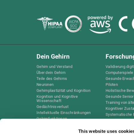
Dein Gehirn
Forschun
Gehirn und Verstand
Validierung digi
Über dein Gehirn
Computerspiele
Teile des Gehirns
Gesunde Erwac
Neuronen
Piloten
Gehirnplastizität und Kognition
Holistische Be
Kognition und Kognitive
Gesunde Senior
Wissenschaft
Training von äl
Gedächtnisverlust
Kognitiver Zust
Intellektuelle Einschränkungen
Systematische 
Gehirnfunktionen
Taxonomie SG4
Exekutive Funktionen
Koordination
This website uses cookie