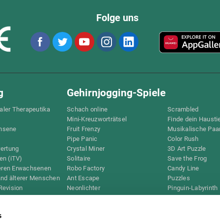
Folge uns
g
Gehirnjogging-Spiele
taler Therapeutika
Schach online
Scrambled
Mini-Kreuzworträtsel
Finde dein Hausti
hsene
Fruit Frenzy
Musikalische Paa
Pipe Panic
Color Rush
wertung
Crystal Miner
3D Art Puzzle
en (iTV)
Solitaire
Save the Frog
teren Erwachsenen
Robo Factory
Candy Line
and älterer Menschen
Ant Escape
Puzzles
Revision
Neonlichter
Pinguin-Labyrinth
D
Wegbeschreibung
Digits
Bilderrätsel
Bunte Biene
s
Schreibtisch
Knallbiene