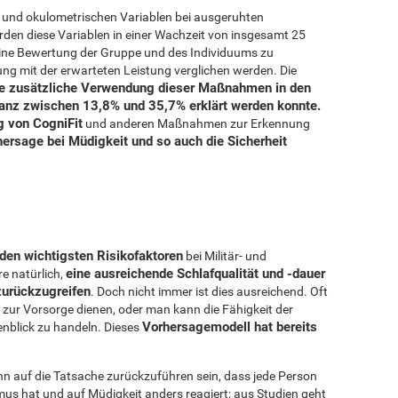
n und okulometrischen Variablen bei ausgeruhten
den diese Variablen in einer Wachzeit von insgesamt 25
ine Bewertung der Gruppe und des Individuums zu
ung mit der erwarteten Leistung verglichen werden. Die
ie zusätzliche Verwendung dieser Maßnahmen in den
rianz zwischen 13,8% und 35,7% erklärt werden konnte.
g von CogniFit
und anderen Maßnahmen zur Erkennung
hersage bei Müdigkeit und so auch die Sicherheit
den wichtigsten Risikofaktoren
bei Militär- und
eine ausreichende Schlafqualität und -dauer
e natürlich,
zurückzugreifen
. Doch nicht immer ist dies ausreichend. Oft
 zur Vorsorge dienen, oder man kann die Fähigkeit der
Vorhersagemodell hat bereits
enblick zu handeln. Dieses
.
ann auf die Tatsache zurückzuführen sein, dass jede Person
us hat und auf Müdigkeit anders reagiert; aus Studien geht