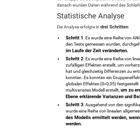
danach wurden Daten während des Schlafe
Statistische Analyse
drei Schritten
Die Analyse erfolgte in
:
Schritt 1
: Es wurde eine Reihe von ANO
den Tests gemessen wurden, durchgefü
im Laufe der Zeit veränderten.
Schritt 2
: Es wurde eine Reihe von lin
zufälligen Effekten erstellt, um vorhe
hat und gleichzeitig Differenzen zu en
konnten. Es konnten ein Gruppeneffekt 
globalen Effektes (0<0,05) festgestell
um zu erm
multivariates Modell erstellt,
Ebene erklärende Varianzen und Bez
Schritt 3
: Ausgehend von den signifik
wurde eine Reihe von linealen allgemein
des Modells ermittelt werden, wenn
werden.