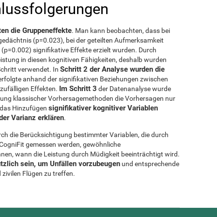
hlussfolgerungen
rten die Gruppeneffekte
. Man kann beobachten, dass bei
gedächtnis (p=0.023), bei der geteilten Aufmerksamkeit
t (p=0.002) signifikative Effekte erzielt wurden. Durch
istung in diesen kognitiven Fähigkeiten, deshalb wurden
Schritt 2 der Analyse wurden die
chritt verwendet. In
 erfolgte anhand der signifikativen Beziehungen zwischen
Im Schritt 3
zufälligen Effekten.
der Datenanalyse wurde
ndung klassischer Vorhersagemethoden die Vorhersagen nur
signifikativer kognitiver Variablen
h das Hinzufügen
er Varianz erklären
.
rch die Berücksichtigung bestimmter Variablen, die durch
n CogniFit gemessen werden, gewöhnliche
en, wann die Leistung durch Müdigkeit beeinträchtigt wird.
tzlich sein, um Unfällen vorzubeugen
und entsprechende
ivilen Flügen zu treffen.