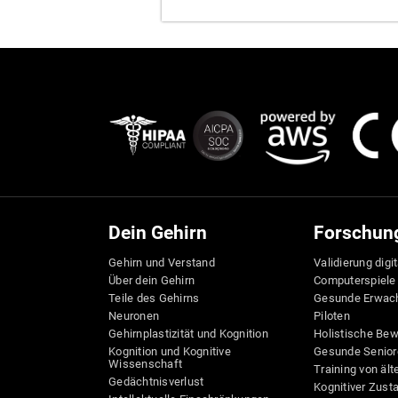
Dein Gehirn
Forschun
Gehirn und Verstand
Validierung digi
Über dein Gehirn
Computerspiele
Teile des Gehirns
Gesunde Erwac
Neuronen
Piloten
Gehirnplastizität und Kognition
Holistische Be
Kognition und Kognitive
Gesunde Senior
Wissenschaft
Training von äl
Gedächtnisverlust
Kognitiver Zust