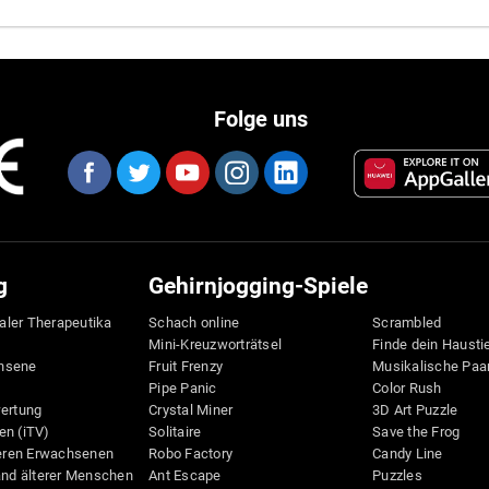
Folge uns
g
Gehirnjogging-Spiele
taler Therapeutika
Schach online
Scrambled
Mini-Kreuzworträtsel
Finde dein Hausti
hsene
Fruit Frenzy
Musikalische Paa
Pipe Panic
Color Rush
wertung
Crystal Miner
3D Art Puzzle
en (iTV)
Solitaire
Save the Frog
teren Erwachsenen
Robo Factory
Candy Line
and älterer Menschen
Ant Escape
Puzzles