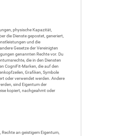
stungen, physische Kapazität,
er die Dienste gepostet, generiert,
enstleistungen und die
andere Gesetze der Vereinigten
ingungen genannten Rechte vor. Du
entumsrechte, die in den Diensten
ren CogniFit-Marken, die auf den
tenkopfzeilen, Grafiken, Symbole
tiert oder verwendet werden. Andere
erden, sind Eigentum der
eise kopiert, nachgeahmt oder
, Rechte an geistigem Eigentum,