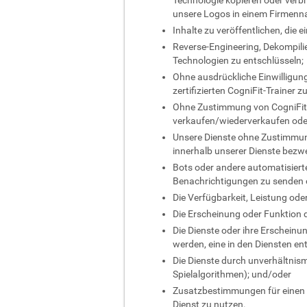
Technologie kopieren oder verbre
unsere Logos in einem Firmenn
Inhalte zu veröffentlichen, di
Reverse-Engineering, Dekompilie
Technologien zu entschlüsseln;
Ohne ausdrückliche Einwilligung
zertifizierten CogniFit-Trainer z
Ohne Zustimmung von CogniFit d
verkaufen/wiederverkaufen ode
Unsere Dienste ohne Zustimmung
innerhalb unserer Dienste bezw
Bots oder andere automatisiert
Benachrichtigungen zu senden o
Die Verfügbarkeit, Leistung od
Die Erscheinung oder Funktion 
Die Dienste oder ihre Erscheinu
werden, eine in den Diensten ent
Die Dienste durch unverhältnism
Spielalgorithmen); und/oder
Zusatzbestimmungen für einen spe
Dienst zu nutzen.