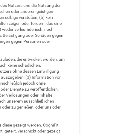
te des Nutzers und die Nutzung der
ischen oder anderen geistigen
n selbige verstoßen; (b) kein
ten zeigen oder fördern, das eine
(d) weder verleumderisch, noch
ss, Belästigung oder Schäden gegen
dlungen gegen Personen oder
hzuladen, die entwickelt wurden, um
auch keine schädlichen,
Nutzers ohne dessen Einwilligung
g auszugeben; (3) Information von
inschließlich jedoch ohne
der Dienste zu veröffentlichen,
er Verlosungen oder Inhalte
nach unserem ausschließlichen
n oder zu genießen, oder uns oder
 diese gezeigt werden. CogniFit
, geteilt, verschickt oder gezeigt