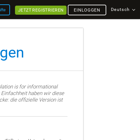
Deutsch
JETZT REGISTRIEREN
äfte
EINLOGGEN
ngen
lation is for informational
r Einfachheit haben wir diese
: die offizielle Version ist