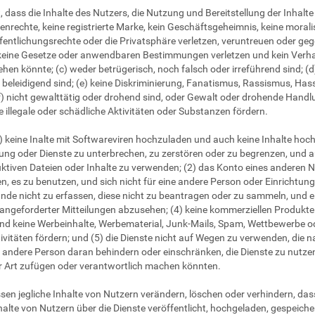
, dass die Inhalte des Nutzers, die Nutzung und Bereitstellung der Inhal
renrechte, keine registrierte Marke, kein Geschäftsgeheimnis, keine moral
fentlichungsrechte oder die Privatsphäre verletzen, veruntreuen oder gege
 keine Gesetze oder anwendbaren Bestimmungen verletzen und kein Verhal
iehen könnte; (c) weder betrügerisch, noch falsch oder irreführend sind; 
 beleidigend sind; (e) keine Diskriminierung, Fanatismus, Rassismus, Ha
(f) nicht gewalttätig oder drohend sind, oder Gewalt oder drohende Han
e illegale oder schädliche Aktivitäten oder Substanzen fördern.
) keine Inalte mit Softwareviren hochzuladen und auch keine Inhalte hoc
stung oder Dienste zu unterbrechen, zu zerstören oder zu begrenzen, und 
uktiven Dateien oder Inhalte zu verwenden; (2) das Konto eines anderen 
n, es zu benutzen, und sich nicht für eine andere Person oder Einrichtun
de nicht zu erfassen, diese nicht zu beantragen oder zu sammeln, und e
ngeforderter Mitteilungen abzusehen; (4) keine kommerziellen Produkte o
d keine Werbeinhalte, Werbematerial, Junk-Mails, Spam, Wettbewerbe od
ivitäten fördern; und (5) die Dienste nicht auf Wegen zu verwenden, die 
ne andere Person daran behindern oder einschränken, die Dienste zu nutze
 Art zufügen oder verantwortlich machen könnten.
n jegliche Inhalte von Nutzern verändern, löschen oder verhindern, dass
alte von Nutzern über die Dienste veröffentlicht, hochgeladen, gespeichert