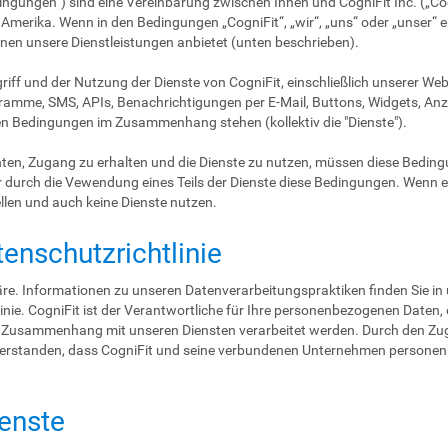
gungen“) sind eine Vereinbarung zwischen Ihnen und CogniFit Inc. („Co
 Amerika. Wenn in den Bedingungen „CogniFit“, „wir“, „uns“ oder „unser“ e
Ihnen unsere Dienstleistungen anbietet (unten beschrieben).
iff und der Nutzung der Dienste von CogniFit, einschließlich unserer W
amme, SMS, APIs, Benachrichtigungen per E-Mail, Buttons, Widgets, Anz
sen Bedingungen im Zusammenhang stehen (kollektiv die "Dienste").
chten, Zugang zu erhalten und die Dienste zu nutzen, müssen diese Bedin
er durch die Vewendung eines Teils der Dienste diese Bedingungen. Wenn 
ellen und auch keine Dienste nutzen.
tenschutzrichtlinie
häre. Informationen zu unseren Datenverarbeitungspraktiken finden Sie i
inie. CogniFit ist der Verantwortliche für Ihre personenbezogenen Daten, di
m Zusammenhang mit unseren Diensten verarbeitet werden. Durch den Zugr
einverstanden, dass CogniFit und seine verbundenen Unternehmen person
ienste