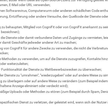
iten, außer wenn diese als Open-Source-Lizenz zur Verfügung gestellt wird
amen, E-Mail oder URL verwenden;
e einen Softwarevirus, Computerwurm oder anderen schädlichen Code entha
rung, Entzifferung oder andere Versuche, den Quellcode der Dienste oder
 zu behaupten, Mitglied von CogniFit oder von CogniFit anerkannt zu sein 
u bezeichnen);
ie Dienste oder damit verbundene Daten und Zugänge zu vermieten, leis
r damit Geschäfte jedweder anderer Art zu machen;
 von CogniFit für andere Zwecke zu verwenden, die nicht die Verbreitung
ecken;
e Methoden zu verwenden, um auf die Dienste zuzugreifen, Kontakte hin
der weiterzuleiten;
er Funktionalität der Dienste zu Wettbewerbszwecken zu überwachen;
der Dienste zu "umrahmen", "wiederzugeben" oder auf andere Weise zu sim
ng zu überlagern oder auf andere Weise zu verändern (zum Beispiel indem 
haltene Anzeige eliminiert oder verdeckt wird);
äßige Uploads oder Methoden zu stören (zum Beispiel durch Spam, Denial 
zifischen Dienst zu verletzen, der geleistet wird, wenn sich der Nutzer r