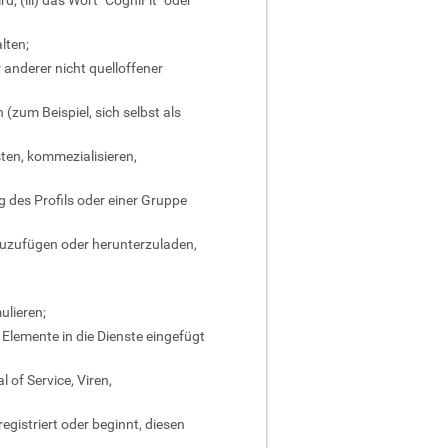
; (iii) das Wort "CogniFit" oder
lten;
 anderer nicht quelloffener
(zum Beispiel, sich selbst als
ten, kommezialisieren,
 des Profils oder einer Gruppe
zuzufügen oder herunterzuladen,
ulieren;
Elemente in die Dienste eingefügt
of Service, Viren,
egistriert oder beginnt, diesen