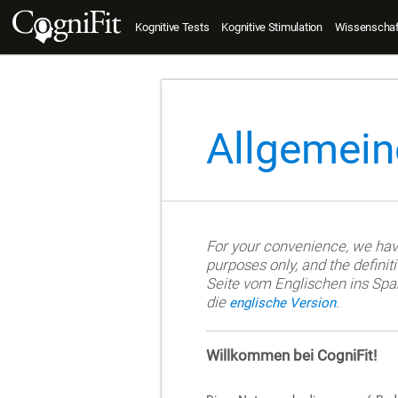
Kognitive Tests
Kognitive Stimulation
Wissenschaft
Allgemein
For your convenience, we have 
purposes only, and the definit
Seite vom Englischen ins Span
die
.
englische Version
Willkommen bei CogniFit!