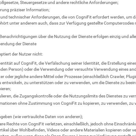
llgesetze, Steuergesetze und andere rechtliche Anforderungen;
erung präziser Information;
 und technischer Anforderungen, die von CogniFit erfordert werden, um da
ehört unter anderem auch, dass zur Verfügung gestellte Computercodes n
enachrichtigungen über die Nutzung der Dienste erfolgen einzig und alle
endung der Dienste
tiert der Nutzer nicht:
entität auf CogniFit, die Verfälschung seiner Identität, die Erstellung eine
enden Person) oder die Verwendung oder versuchte Verwendung eines an
er oder jegliche andere Mittel oder Prozesse (einschließlich Crawler, Plu
u entwickeln, zu unterstützen oder zu verwenden, um die Dienste zu beeint
ieren;
eren, die Zugangskontrolle oder die Nutzungslimits des Dienstes zu ver
ormationen ohne Zustimmung von CogniFit zu kopieren, zu verwenden, zu 
sgeben (wie vertrauliche Daten von anderen);
re Rechte von CogniFit verletzen, einschließlich, jedoch ohne Einschränk
rtikel über Wohlbefinden, Videos oder andere Materialien kopieren oder ver