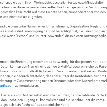
onen, die das in ihrem Wohngebiet gesetzlich festgelegte Mindestalter ni
greifen oder diese zu verwenden, außer ihre Eltern geben ihre Zustimm
gesetzlich kein Recht auf diese Dienste haben, suspendiert oder von de
n und nicht auf sie zugreifen.
und die Dienste im Namen eines Unternehmens, Organisation, Regierung
dass er dafür die Genehmigung hat und berechtigt bist, die Einrichtung 
ch die Worte "Person" und "Nutzer/Anwender", die in diesen Nutzungsbed
n
 macht die Einrichtung eines Kontos notwendig, für das je nach Kontoart
Daten können den Namen, eine gültige E-Mail-Adresse, ein sicheres Pa
st verantwortlich für alle Aktivitäten im Zusammenhang mit seinem Kont
häden, die dadurch entstehen, dass der Nutzer die Kontodaten nicht mit V
verletzung im Zusammenhang mit den Diensten oder dem Nutzerkonto vorlie
nifit.com
zu kontaktieren.
 Partei als vom Nutzer selbst erworben wurden, hat die zahlende Partei (
) das Recht, den Zugang zu kontrollieren und die Berichte über die vom N
hat jedoch kein Recht auf das persönliche Konto.