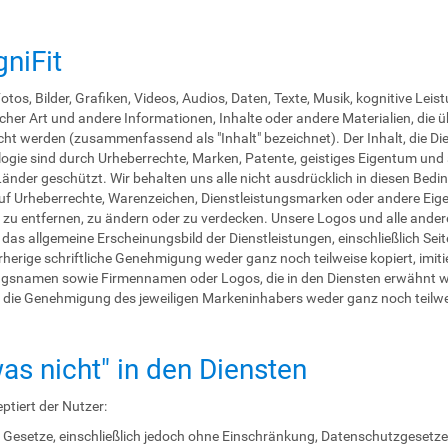
niFit
tos, Bilder, Grafiken, Videos, Audios, Daten, Texte, Musik, kognitive Lei
er Art und andere Informationen, Inhalte oder andere Materialien, die üb
cht werden (zusammenfassend als "Inhalt" bezeichnet). Der Inhalt, die Di
ogie sind durch Urheberrechte, Marken, Patente, geistiges Eigentum und 
änder geschützt. Wir behalten uns alle nicht ausdrücklich in diesen Bed
 auf Urheberrechte, Warenzeichen, Dienstleistungsmarken oder andere Eig
n, zu entfernen, zu ändern oder zu verdecken. Unsere Logos und alle ande
 das allgemeine Erscheinungsbild der Dienstleistungen, einschließlich Sei
rherige schriftliche Genehmigung weder ganz noch teilweise kopiert, imi
ngsnamen sowie Firmennamen oder Logos, die in den Diensten erwähnt w
e die Genehmigung des jeweiligen Markeninhabers weder ganz noch teilw
as nicht" in den Diensten
ptiert der Nutzer:
n Gesetze, einschließlich jedoch ohne Einschränkung, Datenschutzgesetze