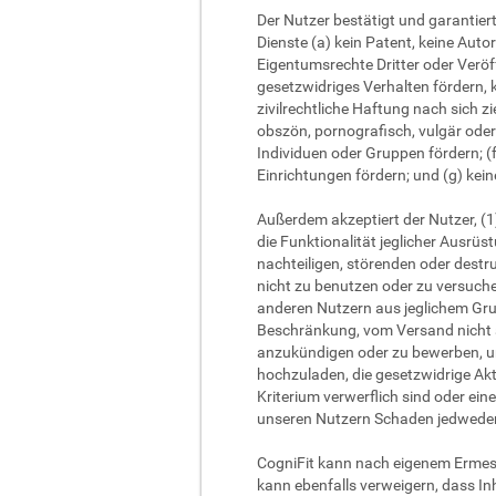
Der Nutzer bestätigt und garantiert
Dienste (a) kein Patent, keine Auto
Eigentumsrechte Dritter oder Veröf
gesetzwidriges Verhalten fördern,
zivilrechtliche Haftung nach sich z
obszön, pornografisch, vulgär oder
Individuen oder Gruppen fördern; 
Einrichtungen fördern; und (g) kein
Außerdem akzeptiert der Nutzer, (1
die Funktionalität jeglicher Ausrü
nachteiligen, störenden oder destr
nicht zu benutzen oder zu versuche
anderen Nutzern aus jeglichem Grun
Beschränkung, vom Versand nicht a
anzukündigen oder zu bewerben, un
hochzuladen, die gesetzwidrige Akt
Kriterium verwerflich sind oder ei
unseren Nutzern Schaden jedweder
CogniFit kann nach eigenem Ermesse
kann ebenfalls verweigern, dass Inh