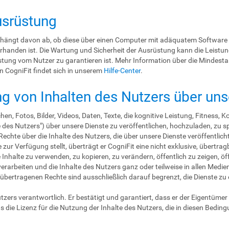
usrüstung
 hängt davon ab, ob diese über einen Computer mit adäquatem Software 
orhanden ist. Die Wartung und Sicherheit der Ausrüstung kann die Leistun
üstung vom Nutzer zu garantieren ist. Mehr Information über die Mindes
 CogniFit findet sich in unserem
Hilfe-Center
.
ng von Inhalten des Nutzers über uns
en, Fotos, Bilder, Videos, Daten, Texte, die kognitive Leistung, Fitness
 des Nutzers") über unsere Dienste zu veröffentlichen, hochzuladen, zu sp
Rechte über die Inhalte des Nutzers, die über unsere Dienste veröffentlich
zur Verfügung stellt, überträgt er CogniFit eine nicht exklusive, übertragb
Inhalte zu verwenden, zu kopieren, zu verändern, öffentlich zu zeigen, öf
rarbeiten und die Inhalte des Nutzers ganz oder teilweise in allen Medien
5 übertragenen Rechte sind ausschließlich darauf begrenzt, die Dienste z
utzers verantwortlich. Er bestätigt und garantiert, dass er der Eigentümer s
 die Lizenz für die Nutzung der Inhalte des Nutzers, die in diesen Bedin