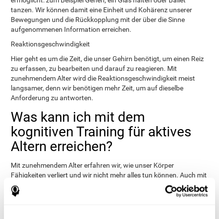
ermöglicht: zum Beispiel Gehen, ein Glas halten oder Ballet
tanzen. Wir können damit eine Einheit und Kohärenz unserer
Bewegungen und die Rückkopplung mit der über die Sinne
aufgenommenen Information erreichen.
Reaktionsgeschwindigkeit
Hier geht es um die Zeit, die unser Gehirn benötigt, um einen Reiz
zu erfassen, zu bearbeiten und darauf zu reagieren. Mit
zunehmendem Alter wird die Reaktionsgeschwindigkeit meist
langsamer, denn wir benötigen mehr Zeit, um auf dieselbe
Anforderung zu antworten.
Was kann ich mit dem
kognitiven Training für aktives
Altern erreichen?
Mit zunehmendem Alter erfahren wir, wie unser Körper
Fähigkeiten verliert und wir nicht mehr alles tun können. Auch mit
dem Gehirn ist das so. Es ist ganz normal, dass die mentale
Agilität abnimmt, dass es schwieriger wird, Information aus dem
Gedächtnis abzurufen oder neue Dinge zu lernen. Diese
Veränderungen bedeuten nicht unbedingt, dass eine Erkrankung