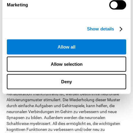
ausgelösten kognitiven Verfall hinauszuzögern.
Marketing
Die Selbstständigkeit, den Gemütszustand und das
Gesellschaftsleben von älteren Menschen verbessern, indem
der kognitive Zustand gepflegt wird. Die
Show details
Erinnerungsfähigkeit und die Kapazität, eigene Pläne zu
schmieden und Interesse zu zeigen, hilft älteren Menschen,
ihre Unabhängigkeit und Lebensqualität zu verbessern.
Allow all
Wie stärkt CogniFit die
kognitiven Funktionen älterer
Allow selection
Menschen?
Deny
Wenn ein älterer Mensch sein Gehirn mit diesem Programm
trainiert, das im Bereich der kognitiven Intervention und
Rehabilitation marktführend ist, werden bestimmte neuronale
Aktivierungsmuster stimuliert. Die Wiederholung dieser Muster
durch einfache Aufgaben und Gehirnspiele, kann helfen, die
neuronalen Verbindungen im Gehirn zu verbessern und neue
Synapsen zu bilden. Außerdem werden die neuronalen
Schaltkreise myelinisiert. All dies ermöglicht es, die wichtigsten
kognitiven Funktionen zu verbessern und/oder neu zu