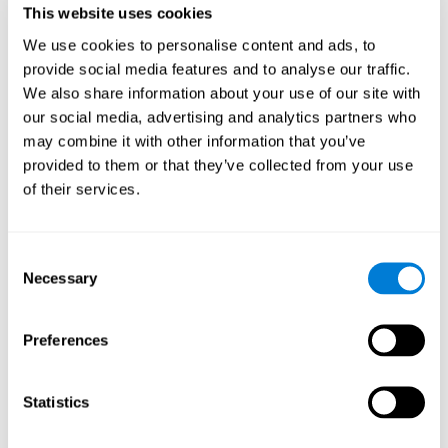
vorhanden ist. Doch mit dem Alter nehmen die Fähigkeiten
This website uses cookies
einfach ab. Aufbauend auf diese Tatsache hat CogniFit ein
We use cookies to personalise content and ads, to
Training entwickelt, das folgende Ziele verfolgt:
provide social media features and to analyse our traffic.
Das aktive Altern gesunder Menschen begünstigen und ihre
We also share information about your use of our site with
kognitiven Fähigkeiten erhalten. Kognitive Aktivitäten
our social media, advertising and analytics partners who
gehören zu den empfohlenen Maßnahmen, um die
may combine it with other information that you’ve
Gehirngesundheit zu fördern. Am besten werden sie mit
provided to them or that they’ve collected from your use
adäquater physischer Bewegung, einer gesunden und
vielseitigen Ernährung, gesellschaftlichen Kontakten und
of their services.
ausreichend Schlaf kombiniert.
Im Rahmen des Möglichen den kognitiven Verfall oder die
Beeinträchtigung kognitiver Kapazitäten bei älteren
Consent
Menschen verhindern. Zwar ist der kognitive Verfall keine
Necessary
Selection
Folge der Alterung, doch wenn weniger kognitive Aktivitäten
durchgeführt werden, kann dies Beeinträchtigungen der
kognitiven Fähigkeiten bei älteren Menschen begünstigen.
Preferences
Den kognitiven Zustand stärken, wenn erste Anzeichen für
Beschwerden oder Anzeichen für eine Krankheit vorhanden
sind. Neurodegenerative Krankheiten, wie Parkinson oder
Statistics
Alzheimer, können nicht geheilt werden. Doch das richtige
kognitive Training kann wichtig sein, um den dadurch