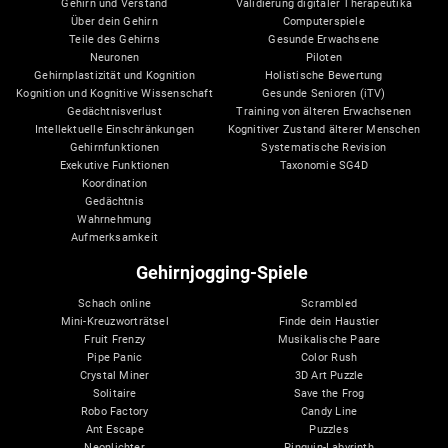
Gehirn und Verstand
Validierung digitaler Therapeutika
Über dein Gehirn
Computerspiele
Teile des Gehirns
Gesunde Erwachsene
Neuronen
Piloten
Gehirnplastizität und Kognition
Holistische Bewertung
Kognition und Kognitive Wissenschaft
Gesunde Senioren (iTV)
Gedächtnisverlust
Training von älteren Erwachsenen
Intellektuelle Einschränkungen
Kognitiver Zustand älterer Menschen
Gehirnfunktionen
Systematische Revision
Exekutive Funktionen
Taxonomie SG4D
Koordination
Gedächtnis
Wahrnehmung
Aufmerksamkeit
Gehirnjogging-Spiele
Schach online
Scrambled
Mini-Kreuzworträtsel
Finde dein Haustier
Fruit Frenzy
Musikalische Paare
Pipe Panic
Color Rush
Crystal Miner
3D Art Puzzle
Solitaire
Save the Frog
Robo Factory
Candy Line
Ant Escape
Puzzles
Neonlichter
Pinguin-Labyrinth