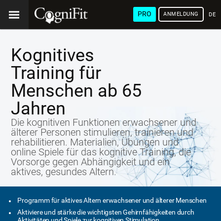
PRO
ANMELDUNG
DEU
Kognitives
Training für
Menschen ab 65
Jahren
Die kognitiven Funktionen erwachsener und
älterer Personen stimulieren, trainieren und
rehabilitieren. Materialien, Übungen und
online Spiele für das kognitive Training, die
Vorsorge gegen Abhängigkeit und ein
aktives, gesundes Altern.
Programm für aktives Altern erwachsener und älterer Menschen
Aktiviere und stärke die wichtigsten Gehirnfähigkeiten durch
Aktivitäten und Spiele zur kognitiven Stimulation