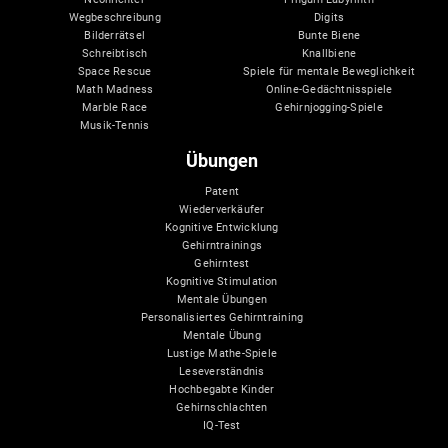
Wegbeschreibung
Digits
Bilderrätsel
Bunte Biene
Schreibtisch
Knallbiene
Space Rescue
Spiele für mentale Beweglichkeit
Math Madness
Online-Gedächtnisspiele
Marble Race
Gehirnjogging-Spiele
Musik-Tennis
Übungen
Patent
Wiederverkäufer
Kognitive Entwicklung
Gehirntrainings
Gehirntest
Kognitive Stimulation
Mentale Übungen
Personalisiertes Gehirntraining
Mentale Übung
Lustige Mathe-Spiele
Leseverständnis
Hochbegabte Kinder
Gehirnschlachten
IQ-Test