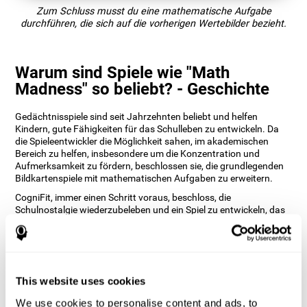
Zum Schluss musst du eine mathematische Aufgabe
durchführen, die sich auf die vorherigen Wertebilder bezieht.
Warum sind Spiele wie "Math
Madness" so beliebt? - Geschichte
Gedächtnisspiele sind seit Jahrzehnten beliebt und helfen
Kindern, gute Fähigkeiten für das Schulleben zu entwickeln. Da
die Spieleentwickler die Möglichkeit sahen, im akademischen
Bereich zu helfen, insbesondere um die Konzentration und
Aufmerksamkeit zu fördern, beschlossen sie, die grundlegenden
Bildkartenspiele mit mathematischen Aufgaben zu erweitern.
CogniFit, immer einen Schritt voraus, beschloss, die
Schulnostalgie wiederzubeleben und ein Spiel zu entwickeln, das
unsere Gedächtnisleistung aufrechterhält. Das Hinzufügen von
Werten zu Bildern und das Ändern ihrer Positionen auf einem
Raster, während mathematische Operationen durchgeführt
werden, macht nicht nur Spaß, sondern fördert gleichzeitig das
Erkennungsvermögen.
This website uses cookies
Wie verbessert das Gehirnspiel "Math
We use cookies to personalise content and ads, to