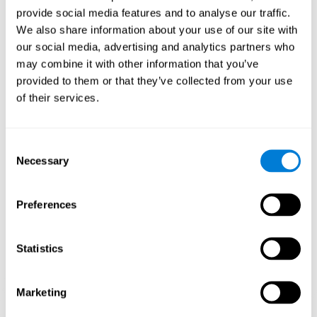
Madness" meine kognitiven
provide social media features and to analyse our traffic.
Fähigkeiten?
We also share information about your use of our site with
our social media, advertising and analytics partners who
Das Spiel "Math Madness" bezweckt, die Fähigkeiten des
Erkennens und des nonverbalen Gedächtnisses zu fördern. Das
may combine it with other information that you’ve
wiederholte Spielen und konsequente Trainieren von Spielen wie
provided to them or that they’ve collected from your use
"Math Madness" von CogniFit stimuliert ein spezifisches
of their services.
neuronales Aktivierungsmuster, das den neuronalen
Schaltkreisen hilft, sich neu zu organisieren und geschwächte
oder beschädigte kognitive Funktionen wiederherzustellen.Die
regelmäßige Stimulierung unserer Fähigkeiten kann dazu
Consent
beitragen, neue Synapsen zu bilden, die neuronalen Schaltkreise
Necessary
neu zu organisieren und die kognitiven Funktionen zu verbessern.
Selection
1. WOCHE
2. WOCHE
3. WOCHE
Preferences
Statistics
Marketing