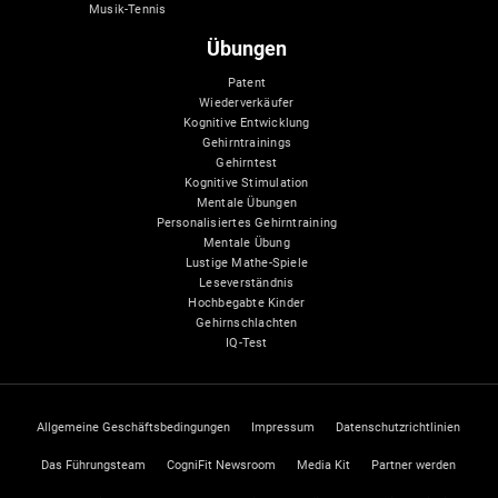
Musik-Tennis
Übungen
Patent
Wiederverkäufer
Kognitive Entwicklung
Gehirntrainings
Gehirntest
Kognitive Stimulation
Mentale Übungen
Personalisiertes Gehirntraining
Mentale Übung
Lustige Mathe-Spiele
Leseverständnis
Hochbegabte Kinder
Gehirnschlachten
IQ-Test
Allgemeine Geschäftsbedingungen
Impressum
Datenschutzrichtlinien
Das Führungsteam
CogniFit Newsroom
Media Kit
Partner werden