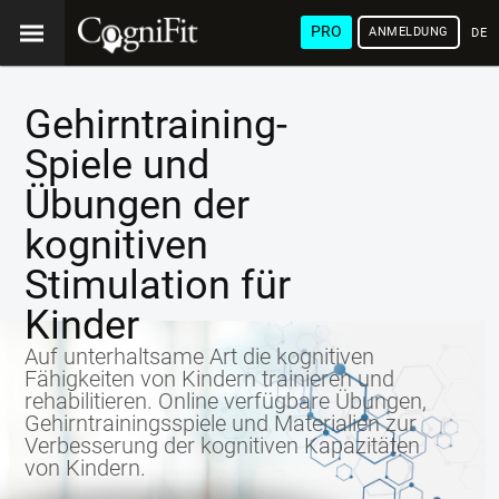
PRO
ANMELDUNG
DEU
Gehirntraining-
Spiele und
Übungen der
kognitiven
Stimulation für
Kinder
Auf unterhaltsame Art die kognitiven
Fähigkeiten von Kindern trainieren und
rehabilitieren. Online verfügbare Übungen,
Gehirntrainingsspiele und Materialien zur
Verbesserung der kognitiven Kapazitäten
von Kindern.