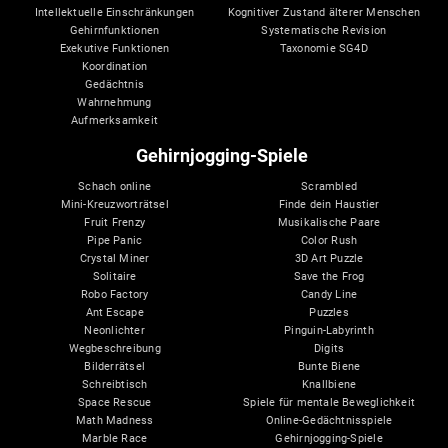
Intellektuelle Einschränkungen
Kognitiver Zustand älterer Menschen
Gehirnfunktionen
Systematische Revision
Exekutive Funktionen
Taxonomie SG4D
Koordination
Gedächtnis
Wahrnehmung
Aufmerksamkeit
Gehirnjogging-Spiele
Schach online
Scrambled
Mini-Kreuzworträtsel
Finde dein Haustier
Fruit Frenzy
Musikalische Paare
Pipe Panic
Color Rush
Crystal Miner
3D Art Puzzle
Solitaire
Save the Frog
Robo Factory
Candy Line
Ant Escape
Puzzles
Neonlichter
Pinguin-Labyrinth
Wegbeschreibung
Digits
Bilderrätsel
Bunte Biene
Schreibtisch
Knallbiene
Space Rescue
Spiele für mentale Beweglichkeit
Math Madness
Online-Gedächtnisspiele
Marble Race
Gehirnjogging-Spiele