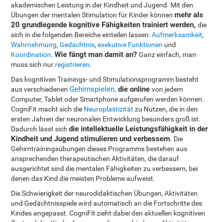
akademischen Leistung in der Kindheit und Jugend. Mit den
mehr als
Übungen der mentalen Stimulation für Kinder können
20 grundlegende kognitive Fähigkeiten trainiert werden,
die
sich in die folgenden Bereiche einteilen lassen:
Aufmerksamkeit
,
Wahrnehmung
,
Gedächtnis
,
exekutive Funktionen
und
Wie fängt man damit an?
Koordination
.
Ganz einfach, man
muss sich nur
registrieren
.
Das kognitiven Trainings- und Stimulationsprogramm besteht
Gehirnspielen,
die online
aus verschiedenen
von jedem
Computer, Tablet oder Smartphone aufgerufen werden können.
CogniFit macht sich die
Neuroplastizität
zu Nutzen, die in den
ersten Jahren der neuronalen Entwicklung besonders groß ist.
die intellektuelle Leistungsfähigkeit in der
Dadurch lässt sich
Kindheit und Jugend stimulieren und verbessern
. Die
Gehirntrainingsübungen dieses Programms bestehen aus
ansprechenden therapeutischen Aktivitäten, die darauf
ausgerichtet sind die mentalen Fähigkeiten zu verbessern, bei
denen das Kind die meisten Probleme aufweist.
Die Schwierigkeit der neurodidaktischen Übungen, Aktivitäten
und Gedächtnisspiele wird automatisch an die Fortschritte des
Kindes angepasst. CogniFit zieht dabei den aktuellen kognitiven