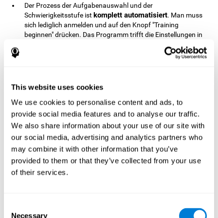
Der Prozess der Aufgabenauswahl und der
komplett automatisiert
Schwierigkeitsstufe ist
. Man muss
sich lediglich anmelden und auf den Knopf "Training
beginnen" drücken. Das Programm trifft die Einstellungen in
Abhängigkeit von dem jeweiligen kognitiven Profil.
Die Daten werden während des Trainings automatisch
gespeichert, es ist deshalb nicht nötig, sich bestimmte
sich
Ergebnisse oder Daten zu notieren. Der Nutzer kann
voll und ganz auf die Übungen konzentrieren
.
This website uses cookies
online in 19 Sprachen verfügbar ist
Da die Plattform
, ist
We use cookies to personalise content and ads, to
Großteil der Menschen einfach zugänglich
sie für den
.
provide social media features and to analyse our traffic.
Man benötigt hierfür lediglich ein Endgerät mit
We also share information about your use of our site with
Internetanschluss, wie Computer, Tablett oder Smartphone.
our social media, advertising and analytics partners who
Dank des einfachen Zugriffs auf CogniFit, lässt sich damit
die kognitive Stimulation von Kindern auch aus der Ferne
may combine it with other information that you’ve
realisieren.
provided to them or that they’ve collected from your use
CogniFit ist für Kinder ab 7 Jahren geeignet. Das bedeutet,
of their services.
dass CogniFit auch mit zunehmendem Alter effektiv ist und
es keine Altersbeschränkung gibt.
Consent
Necessary
Selection