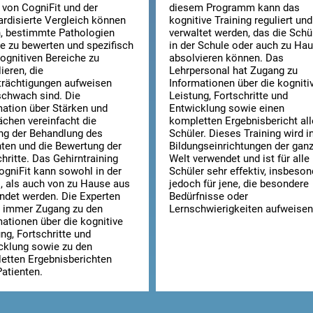
 von CogniFit und der
diesem Programm kann das
ardisierte Vergleich können
kognitive Training reguliert und
n, bestimmte Pathologien
verwaltet werden, das die Schü
se zu bewerten und spezifisch
in der Schule oder auch zu Ha
kognitiven Bereiche zu
absolvieren können. Das
ieren, die
Lehrpersonal hat Zugang zu
trächtigungen aufweisen
Informationen über die kogniti
schwach sind. Die
Leistung, Fortschritte und
mation über Stärken und
Entwicklung sowie einen
chen vereinfacht die
kompletten Ergebnisbericht all
ng der Behandlung des
Schüler. Dieses Training wird i
nten und die Bewertung der
Bildungseinrichtungen der gan
hritte. Das Gehirntraining
Welt verwendet und ist für alle
ogniFit kann sowohl in der
Schüler sehr effektiv, insbeso
s, als auch von zu Hause aus
jedoch für jene, die besondere
ndet werden. Die Experten
Bedürfnisse oder
 immer Zugang zu den
Lernschwierigkeiten aufweisen
mationen über die kognitive
ng, Fortschritte und
cklung sowie zu den
etten Ergebnisberichten
Patienten.