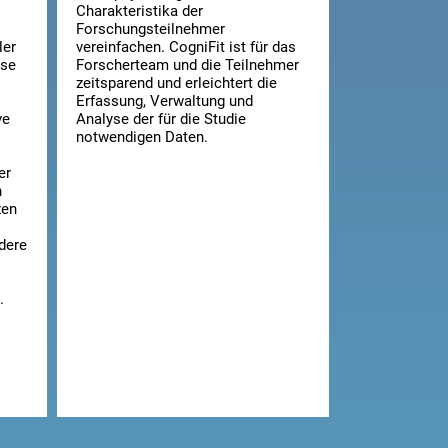
Charakteristika der
Forschungsteilnehmer
ler
vereinfachen. CogniFit ist für das
use
Forscherteam und die Teilnehmer
zeitsparend und erleichtert die
Erfassung, Verwaltung und
ve
Analyse der für die Studie
notwendigen Daten.
er
n
zen
ndere
.