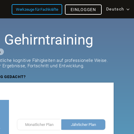
Deutsch
Werkzeuge für Fachkräfte
EINLOGGEN
 Gehirntraining
s
tliche kognitive Fähigkeiten auf professionelle Weise.
 Ergebnisse, Fortschritt und Entwicklung.
NG GEDACHT?
Monatlicher Plan
Jährlicher Plan
e