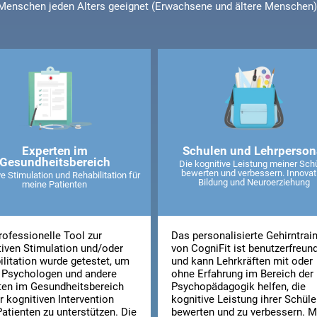
Menschen jeden Alters geeignet (Erwachsene und ältere Menschen)
Experten im
Schulen und Lehrperson
Gesundheitsbereich
Die kognitive Leistung meiner Sch
bewerten und verbessern. Innovat
e Stimulation und Rehabilitation für
Bildung und Neuroerziehung
meine Patienten
rofessionelle Tool zur
Das personalisierte Gehirntrai
tiven Stimulation und/oder
von CogniFit ist benutzerfreund
ilitation wurde getestet, um
und kann Lehrkräften mit oder
, Psychologen und andere
ohne Erfahrung im Bereich der
ten im Gesundheitsbereich
Psychopädagogik helfen, die
r kognitiven Intervention
kognitive Leistung ihrer Schüle
Patienten zu unterstützen. Die
bewerten und zu verbessern. M