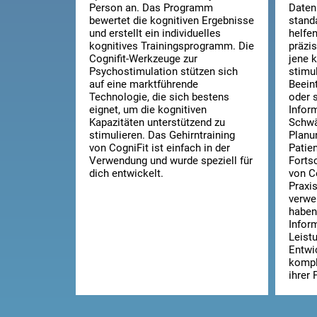
Person an. Das Programm
Daten
bewertet die kognitiven Ergebnisse
stand
und erstellt ein individuelles
helfe
kognitives Trainingsprogramm. Die
präzi
Cognifit-Werkzeuge zur
jene 
Psychostimulation stützen sich
stimul
auf eine marktführende
Beein
Technologie, die sich bestens
oder 
eignet, um die kognitiven
Infor
Kapazitäten unterstützend zu
Schwä
stimulieren. Das Gehirntraining
Planu
von CogniFit ist einfach in der
Patie
Verwendung und wurde speziell für
Fortsc
dich entwickelt.
von C
Praxi
verwe
haben
Infor
Leistu
Entwi
kompl
ihrer 