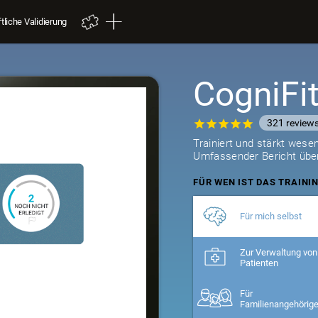
liche Validierung
CogniFit
321
review
Trainiert und stärkt wesen
Umfassender Bericht über
FÜR WEN IST DAS TRAINI
Für mich selbst
Zur Verwaltung von
Patienten
Für
Familienangehörig