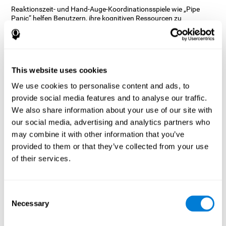
Reaktionszeit- und Hand-Auge-Koordinationsspiele wie „Pipe
Panic“ helfen Benutzern, ihre kognitiven Ressourcen zu
verwalten, um ihre Leistung zu optimieren. Dies hilft ihnen, immer
komplexere Ziele zu setzen, die eine größere Geschicklichkeit der
beteiligten kognitiven Fähigkeiten erfordern, und hilft, sie zu
stimulieren.
Wie verbessert das Gedankenspiel
This website uses cookies
„Pipe Panic“ meine kognitiven
We use cookies to personalise content and ads, to
Fähigkeiten?
provide social media features and to analyse our traffic.
We also share information about your use of our site with
Das Spielen von „Pipe Panic“ stimuliert ein bestimmtes neurales
our social media, advertising and analytics partners who
Aktivierungsmuster. Das konsequente Wiederholen und
Trainieren dieses Musters kann helfen, neurale Verbindungen zu
may combine it with other information that you’ve
optimieren und neuralen Schaltkreisen zu helfen, geschwächte
provided to them or that they’ve collected from your use
oder beschädigte kognitive Funktionen neu zu organisieren und
of their services.
wiederherzustellen.
„Pipe Panic“ hilft, Reaktionszeit, Hand-Auge-Koordination und
visuelle Wahrnehmung zu trainieren. Die konsequente
Stimulierung dieser Fähigkeiten kann dazu beitragen, neue
Consent
Synapsen zu schaffen und die kognitiven Funktionen zu
Necessary
Selection
verbessern.