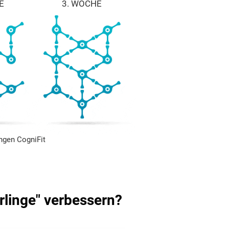
E
3. WOCHE
ngen CogniFit
rlinge" verbessern?