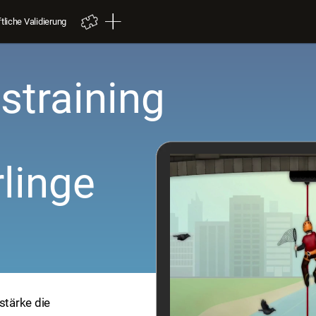
liche Validierung
straining
linge
stärke die