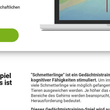
chaftlichen
piel
"Schmetterlinge" ist ein Gedächtnistrain
kognitiver Fähigkeiten stimuliert.
Um im
 ist
viele Schmetterlinge wie möglich gefangen
Tieren ausgewichen werden. Je höher das e
Bereiche des Gehirns werden beansprucht,
Herausforderung bedeutet.
Dieses Gedächtnistraining-Spiel wird a