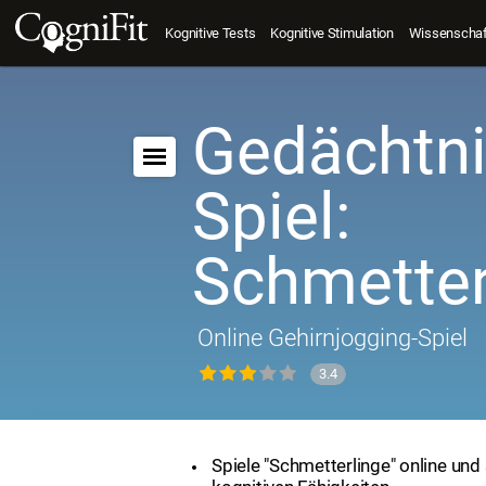
Kognitive Tests
Kognitive Stimulation
Wissenschaft
Gedächtni
Spiel:
Schmetter
Online Gehirnjogging-Spiel
3.4
Spiele "Schmetterlinge" online und 