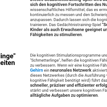
sich den kognitiven Fortschritten des N
wissenschaftliches Hilfsmittel, das es ermö
kontinuierlich zu messen und den Schwier
anzupassen. Dadurch lassen sich die kogni
trainieren. Das Gedächtnistraining-Spiel
"Sc
Kinder als auch Erwachsene geeignet und
Fähigkeiten zu stimulieren
.
inge"
Die kognitiven Stimulationsprogramme und 
"Schmetterlinge", helfen die kognitiven Fäh
eiten
zu verbessern. Wenn wir eine kognitive Fäh
Gehirn
ein
neuronales Netzwerk
aktiviert
dieses Netzwerkes (durch die Ausführung 
kognitive Fähigkeit benötigt wird) führt da
schneller, präziser und effizienter erfolg
stärkt und verbessert unsere kognitiven Fäh
alltägliche Aufgaben zu optimieren
.