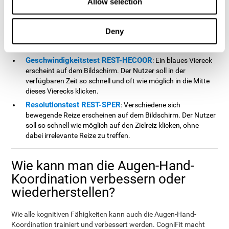
Allow selection
Kapazitäten zur gleichen Zeit.
Koordinationstest HECOOR
: Mit dem Mauszeiger muss der
Nutzer einem Ball, der sich auf dem Bildschirm bewegt
Deny
folgen, ohne dabei den Ball zu verlieren. Dem Ball muss
sowohl visuell als auch manuell gefolgt werden.
Geschwindigkeitstest REST-HECOOR
: Ein blaues Viereck
erscheint auf dem Bildschirm. Der Nutzer soll in der
verfügbaren Zeit so schnell und oft wie möglich in die Mitte
dieses Vierecks klicken.
Resolutionstest REST-SPER
: Verschiedene sich
bewegende Reize erscheinen auf dem Bildschirm. Der Nutzer
soll so schnell wie möglich auf den Zielreiz klicken, ohne
dabei irrelevante Reize zu treffen.
Wie kann man die Augen-Hand-
Koordination verbessern oder
wiederherstellen?
Wie alle kognitiven Fähigkeiten kann auch die Augen-Hand-
Koordination trainiert und verbessert werden. CogniFit macht