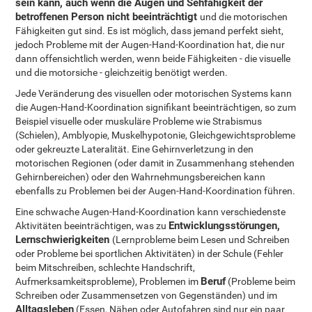
sein kann, auch wenn die Augen und Sehfähigkeit der
betroffenen Person nicht beeinträchtigt
und die motorischen
Fähigkeiten gut sind. Es ist möglich, dass jemand perfekt sieht,
jedoch Probleme mit der Augen-Hand-Koordination hat, die nur
dann offensichtlich werden, wenn beide Fähigkeiten - die visuelle
und die motorsiche - gleichzeitig benötigt werden.
Jede Veränderung des visuellen oder motorischen Systems kann
die Augen-Hand-Koordination signifikant beeinträchtigen, so zum
Beispiel visuelle oder muskuläre Probleme wie Strabismus
(Schielen), Amblyopie, Muskelhypotonie, Gleichgewichtsprobleme
oder gekreuzte Lateralität. Eine Gehirnverletzung in den
motorischen Regionen (oder damit in Zusammenhang stehenden
Gehirnbereichen) oder den Wahrnehmungsbereichen kann
ebenfalls zu Problemen bei der Augen-Hand-Koordination führen.
Eine schwache Augen-Hand-Koordination kann verschiedenste
Entwicklungsstörungen,
Aktivitäten beeinträchtigen, was zu
Lernschwierigkeiten
(Lernprobleme beim Lesen und Schreiben
oder Probleme bei sportlichen Aktivitäten) in der Schule (Fehler
beim Mitschreiben, schlechte Handschrift,
Beruf
Aufmerksamkeitsprobleme), Problemen im
(Probleme beim
Schreiben oder Zusammensetzen von Gegenständen) und im
Alltagsleben
(Essen, Nähen oder Autofahren sind nur ein paar