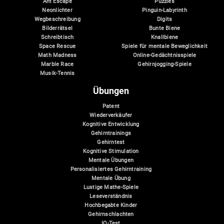
Ant Escape
Puzzles
Neonlichter
Pinguin-Labyrinth
Wegbeschreibung
Digits
Bilderrätsel
Bunte Biene
Schreibtisch
Knallbiene
Space Rescue
Spiele für mentale Beweglichkeit
Math Madness
Online-Gedächtnisspiele
Marble Race
Gehirnjogging-Spiele
Musik-Tennis
Übungen
Patent
Wiederverkäufer
Kognitive Entwicklung
Gehirntrainings
Gehirntest
Kognitive Stimulation
Mentale Übungen
Personalisiertes Gehirntraining
Mentale Übung
Lustige Mathe-Spiele
Leseverständnis
Hochbegabte Kinder
Gehirnschlachten
IQ-Test