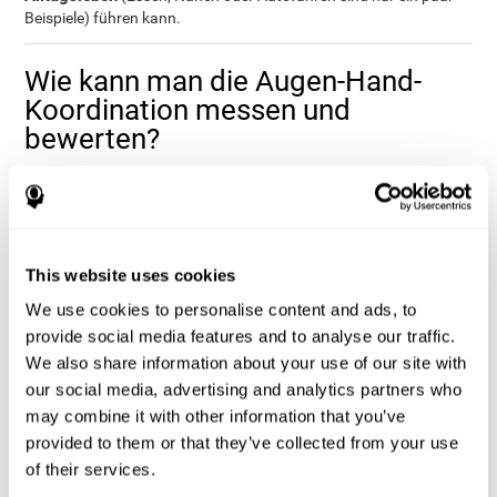
Beispiele) führen kann.
Wie kann man die Augen-Hand-
Koordination messen und
bewerten?
Wir verwenden die Augen-Hand-Koordination im Alltagsleben
kontinuierlich. Diese Fähigkeit ermöglicht es, uns in der Umwelt
zurechtzufinden. Deshalb ist die Bewertung der Augen-Hand-
Koordination und die Feststellung möglicher Defizite für
This website uses cookies
Bildungsbereich
verschiedene Bereiche sehr hilfreich.
: Um zu
wissen, ob ein Kind bei gewissen Aktivitäten oder bei Tests, den
We use cookies to personalise content and ads, to
Hausaufgaben, Aufsätzen usw. Schwierigkeiten hat.
provide social media features and to analyse our traffic.
Gesundheitswesen
: Um zu wissen, ob ein Patient fähig ist alleine
We also share information about your use of our site with
Berufsleben
zu fahren (oder zu essen).
: Um zu wissen, ob ein
Angestellter fähig ist, die Arbeit korrekt und sicher auszuführen.
our social media, advertising and analytics partners who
may combine it with other information that you’ve
Die Aufgaben von CogniFit zur Bewertung dieser kognitiven
Fähigkeit
lehnen sich an den klassischen Wisconsin Card Sorting
provided to them or that they’ve collected from your use
Test (WCST), den Test of Variables of Attention (TOVA), den
of their services.
Hooper Visual Organization Task (VOT) und den Stroop Test an.