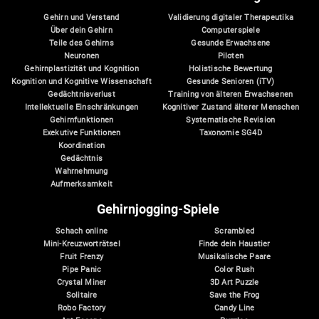
Gehirn und Verstand
Validierung digitaler Therapeutika
Über dein Gehirn
Computerspiele
Teile des Gehirns
Gesunde Erwachsene
Neuronen
Piloten
Gehirnplastizität und Kognition
Holistische Bewertung
Kognition und Kognitive Wissenschaft
Gesunde Senioren (iTV)
Gedächtnisverlust
Training von älteren Erwachsenen
Intellektuelle Einschränkungen
Kognitiver Zustand älterer Menschen
Gehirnfunktionen
Systematische Revision
Exekutive Funktionen
Taxonomie SG4D
Koordination
Gedächtnis
Wahrnehmung
Aufmerksamkeit
Gehirnjogging-Spiele
Schach online
Scrambled
Mini-Kreuzworträtsel
Finde dein Haustier
Fruit Frenzy
Musikalische Paare
Pipe Panic
Color Rush
Crystal Miner
3D Art Puzzle
Solitaire
Save the Frog
Robo Factory
Candy Line