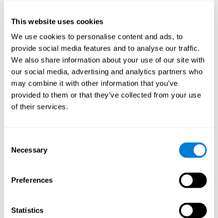
nicht.
This website uses cookies
Methodologie
We use cookies to personalise content and ads, to
Teilnehmer
provide social media features and to analyse our traffic.
We also share information about your use of our site with
Personen mit einem Lebensalter von über 50 Jahren
, die zur
our social media, advertising and analytics partners who
Ambulanz der Abteilung für Neurologie im Sourasky Medical
Center von Tel Aviv kamen, wurden eingeladen, an der Studie
may combine it with other information that you’ve
Einschlusskriterien
teilzuhaben. Die
waren: der Wunsch, an der
provided to them or that they’ve collected from your use
Studie teilzunehmen, die Fähigkeit, das Einwilligungformular zu
of their services.
verstehen und die Möglichkeit zu Hause am Computer zu
Ausschlusskriterien
trainieren. Die
waren: Punktewerte unter 25
bei der MMSE (Mini Mental State Examination), eine
Demenzdiagnose nach DSM-IV, Parkinson-Krankheit, schwere
Consent
Depression und jede andere psychiatrische Störung, die eine
Necessary
Selection
Medikation erfordert, sowie andere Störungen, welche die Studie
beeinflussen könnten. Es gab jedoch einige Teilnehmer, die den
Entschluss fassten, das Training nicht zu absolvieren, deshalb
Preferences
wurden sie ebenfalls von der Studie ausgeschlossen.
Vorgehensweise
Statistics
randomisierter
Zu diesem Zweck wurde ein