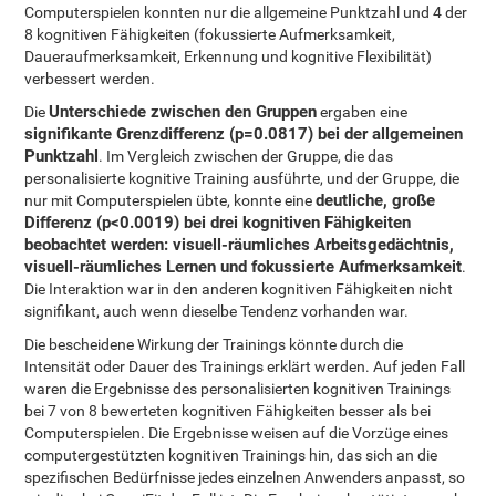
Computerspielen konnten nur die allgemeine Punktzahl und 4 der
8 kognitiven Fähigkeiten (fokussierte Aufmerksamkeit,
Daueraufmerksamkeit, Erkennung und kognitive Flexibilität)
verbessert werden.
Unterschiede zwischen den Gruppen
Die
ergaben eine
signifikante Grenzdifferenz (p=0.0817) bei der allgemeinen
Punktzahl
. Im Vergleich zwischen der Gruppe, die das
personalisierte kognitive Training ausführte, und der Gruppe, die
deutliche, große
nur mit Computerspielen übte, konnte eine
Differenz (p<0.0019) bei drei kognitiven Fähigkeiten
beobachtet werden: visuell-räumliches Arbeitsgedächtnis,
visuell-räumliches Lernen und fokussierte Aufmerksamkeit
.
Die Interaktion war in den anderen kognitiven Fähigkeiten nicht
signifikant, auch wenn dieselbe Tendenz vorhanden war.
Die bescheidene Wirkung der Trainings könnte durch die
Intensität oder Dauer des Trainings erklärt werden. Auf jeden Fall
waren die Ergebnisse des personalisierten kognitiven Trainings
bei 7 von 8 bewerteten kognitiven Fähigkeiten besser als bei
Computerspielen. Die Ergebnisse weisen auf die Vorzüge eines
computergestützten kognitiven Trainings hin, das sich an die
spezifischen Bedürfnisse jedes einzelnen Anwenders anpasst, so