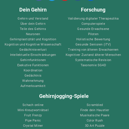
Dein Gehirn
Forschung
Gehirn und Verstand
Validierung digitaler Therapeutika
Über dein Gehirn
Computerspiele
Teile des Gehirns
Gesunde Erwachsene
Neuronen
Piloten
Gehirnplastizität und Kognition
Holistische Bewertung
Kognition und Kognitive Wissenschaft
Gesunde Senioren (iTV)
Gedächtnisverlust
Training von älteren Erwachsenen
Intellektuelle Einschränkungen
Kognitiver Zustand älterer Menschen
Gehirnfunktionen
Systematische Revision
Exekutive Funktionen
Taxonomie SG4D
Koordination
Gedächtnis
Wahrnehmung
Aufmerksamkeit
Gehirnjogging-Spiele
Schach online
Scrambled
Mini-Kreuzworträtsel
Finde dein Haustier
Fruit Frenzy
Musikalische Paare
Pipe Panic
Color Rush
Crystal Miner
3D Art Puzzle