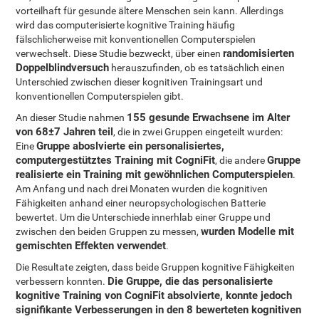
vorteilhaft für gesunde ältere Menschen sein kann. Allerdings
wird das computerisierte kognitive Training häufig
fälschlicherweise mit konventionellen Computerspielen
randomisierten
verwechselt. Diese Studie bezweckt, über einen
Doppelblindversuch
herauszufinden, ob es tatsächlich einen
Unterschied zwischen dieser kognitiven Trainingsart und
konventionellen Computerspielen gibt.
155 gesunde Erwachsene im Alter
An dieser Studie nahmen
von 68±7 Jahren teil
, die in zwei Gruppen eingeteilt wurden:
Gruppe aboslvierte ein personalisiertes,
Eine
computergestütztes Training mit CogniFit
Gruppe
, die andere
realisierte ein Training mit gewöhnlichen Computerspielen
.
Am Anfang und nach drei Monaten wurden die kognitiven
Fähigkeiten anhand einer neuropsychologischen Batterie
bewertet. Um die Unterschiede innerhlab einer Gruppe und
wurden Modelle mit
zwischen den beiden Gruppen zu messen,
gemischten Effekten verwendet
.
Die Resultate zeigten, dass beide Gruppen kognitive Fähigkeiten
Die Gruppe, die das personalisierte
verbessern konnten.
kognitive Training von CogniFit absolvierte, konnte jedoch
signifikante Verbesserungen in den 8 bewerteten kognitiven