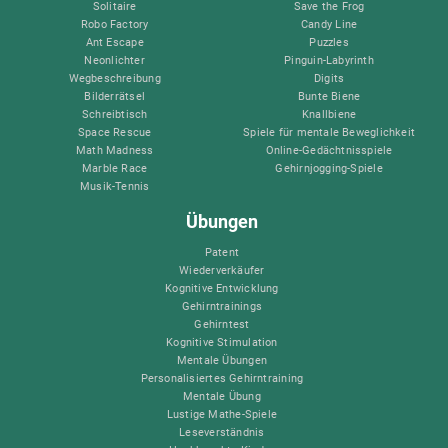
Solitaire
Save the Frog
Robo Factory
Candy Line
Ant Escape
Puzzles
Neonlichter
Pinguin-Labyrinth
Wegbeschreibung
Digits
Bilderrätsel
Bunte Biene
Schreibtisch
Knallbiene
Space Rescue
Spiele für mentale Beweglichkeit
Math Madness
Online-Gedächtnisspiele
Marble Race
Gehirnjogging-Spiele
Musik-Tennis
Übungen
Patent
Wiederverkäufer
Kognitive Entwicklung
Gehirntrainings
Gehirntest
Kognitive Stimulation
Mentale Übungen
Personalisiertes Gehirntraining
Mentale Übung
Lustige Mathe-Spiele
Leseverständnis