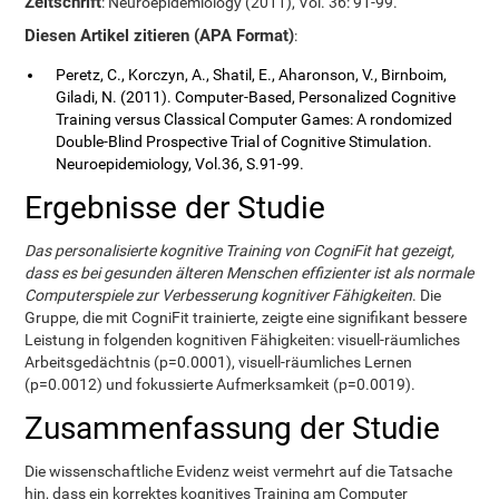
Zeitschrift
: Neuroepidemiology (2011), Vol. 36: 91-99.
Diesen Artikel zitieren (APA Format)
:
Peretz, C., Korczyn, A., Shatil, E., Aharonson, V., Birnboim,
Giladi, N. (2011). Computer-Based, Personalized Cognitive
Training versus Classical Computer Games: A rondomized
Double-Blind Prospective Trial of Cognitive Stimulation.
Neuroepidemiology, Vol.36, S.91-99.
Ergebnisse der Studie
Das personalisierte kognitive Training von CogniFit hat gezeigt,
dass es bei gesunden älteren Menschen effizienter ist als normale
Computerspiele zur Verbesserung kognitiver Fähigkeiten
. Die
Gruppe, die mit CogniFit trainierte, zeigte eine signifikant bessere
Leistung in folgenden kognitiven Fähigkeiten: visuell-räumliches
Arbeitsgedächtnis (p=0.0001), visuell-räumliches Lernen
(p=0.0012) und fokussierte Aufmerksamkeit (p=0.0019).
Zusammenfassung der Studie
Die wissenschaftliche Evidenz weist vermehrt auf die Tatsache
hin, dass ein korrektes kognitives Training am Computer