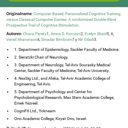
Originalname
:
Computer-Based, Personalized Cognitive Training
versus Classical Computer Games: A rondomized Double-Blind
Prospective Trial of Cognitive Stimulation
.
Autoren
:
Chava Peretz
1,
Amos D. Korczyn
2,
Evelyn Shatil
5, 6,
Vered Aharonson
4,
Smadar Birnboim
7 y
Nir Giladi
3.
1. Department of Epidemiology, Sackler Faculty of Medicine.
2. Sieratzki Chair of Neurology.
3. Department of Neurology, Tel-Aviv Sourasky Medical
Center, Sackler Faculty of Medicine, Tel-Aviv University.
4. NexSig Ltd., and Afeka, Tel-Aviv Academic College of
Engineering, Tel-Aviv.
5. Department of Psychology and Center for
Psychobiological Research, Max Stern Academic College,
Emek Yezreel.
CogniFit Ltd., Yokneam
Ono Academic College, Kiryat Ono, Israel.