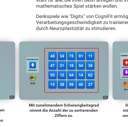
Wahl für alle, die ihren Geist anregen und i
mathematisches Spiel stärken wollen.
Denkspiele wie "Digits" von CogniFit ermög
Verarbeitungsgeschwindigkeit zu trainieren
durch Neuroplastizität zu stimulieren.
Mit zunehmendem Schwierigkeitsgrad
D
len
nimmt die Anzahl der zu sortierenden
mö
Ziffern zu.
und
en