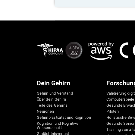
Dein Gehirn
Forschun
Gehirn und Verstand
Validierung digi
Über dein Gehirn
Computerspiele
Teile des Gehirns
Gesunde Erwac
Neuronen
Piloten
Gehirnplastizität und Kognition
Holistische Be
Kognition und Kognitive
Gesunde Senior
Wissenschaft
Training von äl
Gedächtnisverlust