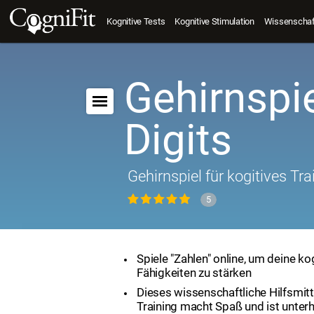
Kognitive Tests
Kognitive Stimulation
Wissenschaft
Gehirnspie
Digits
Gehirnspiel für kogitives Tra
5
Spiele "Zahlen" online, um deine ko
Fähigkeiten zu stärken
Dieses wissenschaftliche Hilfsmit
Training macht Spaß und ist unter