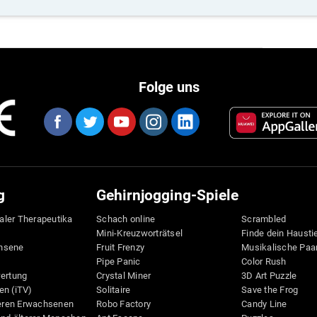
Folge uns
g
Gehirnjogging-Spiele
taler Therapeutika
Schach online
Scrambled
Mini-Kreuzworträtsel
Finde dein Hausti
hsene
Fruit Frenzy
Musikalische Paa
Pipe Panic
Color Rush
wertung
Crystal Miner
3D Art Puzzle
en (iTV)
Solitaire
Save the Frog
teren Erwachsenen
Robo Factory
Candy Line