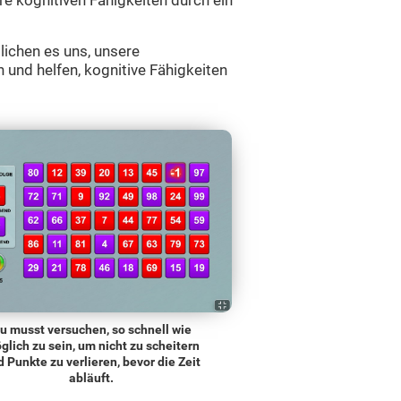
hre kognitiven Fähigkeiten durch ein
lichen es uns, unsere
 und helfen, kognitive Fähigkeiten
u musst versuchen, so schnell wie
glich zu sein, um nicht zu scheitern
 Punkte zu verlieren, bevor die Zeit
abläuft.