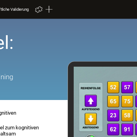
liche Validierung
l:
ining
gnitiven
tel zum kognitiven
haltsam