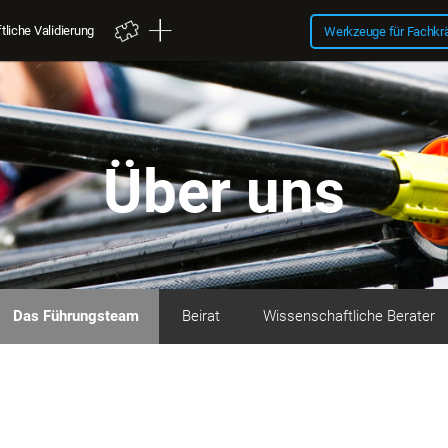
liche Validierung
Werkzeuge für Fachkr
Über uns
Das Führungsteam
Beirat
Wissenschaftliche Berater