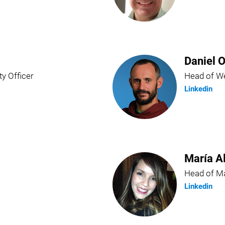
Daniel O
ty Officer
Head of We
Linkedin
María A
Head of Ma
Linkedin