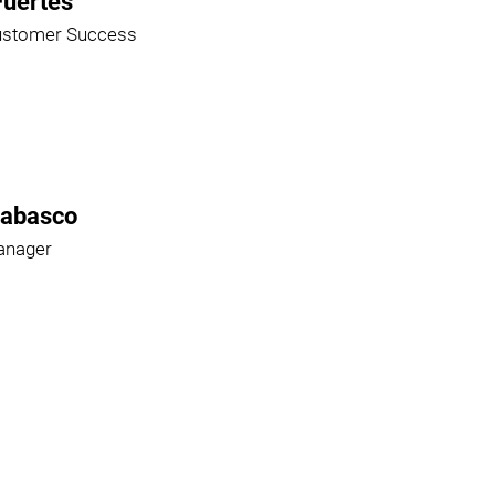
Fuertes
ustomer Success
Rabasco
anager