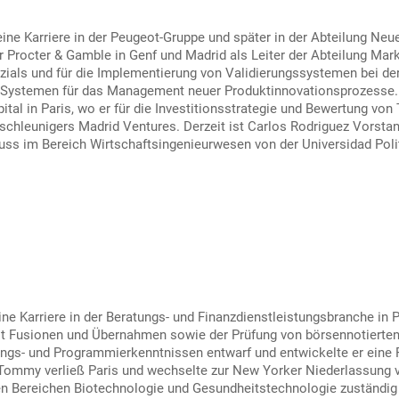
ine Karriere in der Peugeot-Gruppe und später in der Abteilung Neu
r Procter & Gamble in Genf und Madrid als Leiter der Abteilung Markti
ials und für die Implementierung von Validierungssystemen bei de
e-Systemen für das Management neuer Produktinnovationsprozesse. 
ital in Paris, wo er für die Investitionsstrategie und Bewertung v
chleunigers Madrid Ventures. Derzeit ist Carlos Rodriguez Vorsta
uss im Bereich Wirtschaftsingenieurwesen von der Universidad Polit
 Karriere in der Beratungs- und Finanzdienstleistungsbranche in Pa
 mit Fusionen und Übernahmen sowie der Prüfung von börsennotierte
ungs- und Programmierkenntnissen entwarf und entwickelte er eine 
 Tommy verließ Paris und wechselte zur New Yorker Niederlassung vo
en Bereichen Biotechnologie und Gesundheitstechnologie zuständi