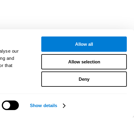
Allow all
alyse our
ing and
Allow selection
r that
Deny
Show details
Hilfe?