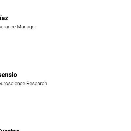
íaz
ssurance Manager
sensio
euroscience Research