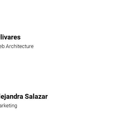
livares
b Architecture
lejandra Salazar
rketing