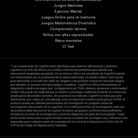
Juegos Mentales
Ejercicio Mental
Juegos Online para la memoria
Juegos Matemáticos Divertidos
Comprensión lectora
Niños con altas capacidades
Retos mentales
CI Test
* Las evaluaciones de CogniFit están diseñadas para detectar alteraciones y deterioro
cognitivo con el fin de ofrecer a un médico información pertinente para diseñar una
intervención terapéutica apropiada. En un entorno clínico, los resultados de CogniFit (cuando
son interpretados por un profesional de la salud cualificado), se pueden utilizar como ayuda
para determinar si un individuo debe ser dirigido a una posterior evaluación neuropsicológica
(por ejemplo, un examen neuropsicológico completo). CogniFit no ofrece directamente un
diagnóstico médico de ningún tipo. Un diagnóstico de TDAH, dislexia, demencia o enfermedad
similar sólo puede ser realizada por un médico o psicólogo cualificado teniendo en cuenta una
amplia gama de posibles factores. De acuerdo al uso indicado, CogniFit no indica que esta
herramienta sea o deba ser considerada como un dispositivo médico certicado por la FDA. El
producto puede ser utilizado para estudios de investigación en cualquier campo de
investigación relacionado con la cognición. Si se utiliza para fines de investigación, todo uso
del producto debe hacerse en los sujetos humanos apropiados conforme al procedimiento
dictado por el centro de investigación y será una obligación por parte del investigador. Todas
estas protecciones para el sujeto humano nunca no podrán ser, en ningún caso, inferiores a las
requeridas para cualquier sujeto de investigación en virtud de lo dispuesto en la Sección 45
CFR 46 del Código de Regulaciones Federales.