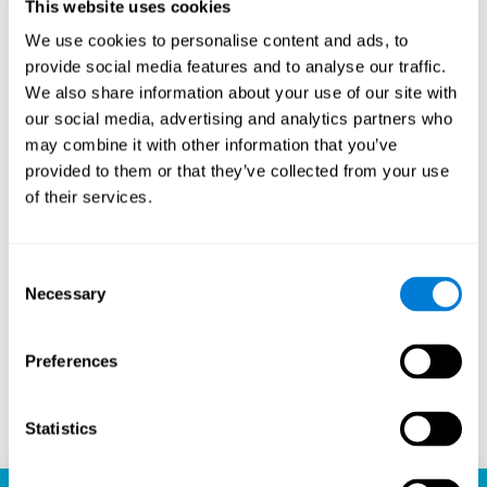
This website uses cookies
de entusiastas del ajedrez. Este aspecto comunitario
We use cookies to personalise content and ads, to
introduce una dimensión social en el juego, permitiendo
a los jugadores aprender unos de otros, compartir
provide social media features and to analyse our traffic.
estrategias e incluso participar en competiciones
We also share information about your use of our site with
amistosas. La capacidad de la plataforma para conectar
our social media, advertising and analytics partners who
a jugadores de diferentes niveles de habilidad y
may combine it with other information that you’ve
ubicaciones geográficas es un testimonio del atractivo
provided to them or that they’ve collected from your use
universal del ajedrez y el poder unificador de la
tecnología.
of their services.
¿Listo para embarcarte en tu viaje ajedrecístico y mejorar
tus habilidades cognitivas? La plataforma de ajedrez de
CogniFit es tu destino ideal para aprender, jugar y crecer.
Consent
Juega ajedrez en línea, aprende gratis y observa cómo
Necessary
Selection
tus habilidades alcanzan nuevas alturas. Con CogniFit,
no sólo estás jugando al ajedrez, sino que estás
liberando todo el potencial de tu cerebro.
Preferences
Jugar ahora
Statistics