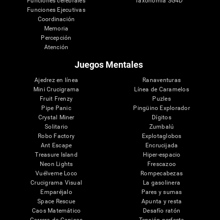
Funciones cerebrales
Taxonomía SG4D
Funciones Ejecutivas
Coordinación
Memoria
Percepción
Atención
Juegos Mentales
Ajedrez en línea
Ranaventuras
Mini Crucigrama
Línea de Caramelos
Fruit Frenzy
Puzles
Pipe Panic
Pingüino Explorador
Crystal Miner
Dígitos
Solitario
Zumbalú
Robo Factory
Explotaglobos
Ant Escape
Encrucijada
Treasure Island
Hiper-espacio
Neon Lights
Frescazoo
Vuélveme Loco
Rompecabezas
Crucigrama Visual
La gasolinera
Emparéjalo
Pares y sumas
Space Rescue
Apunta y resta
Caos Matemático
Desafío ratón
Carrera de Canicas
Tensión perfecta