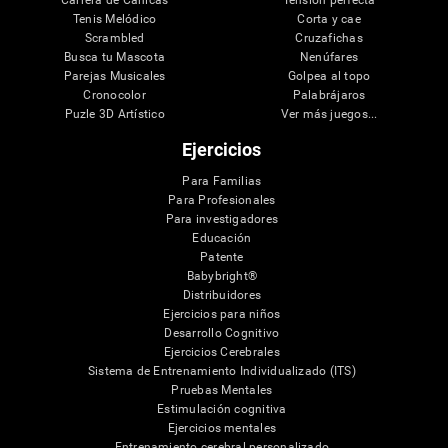
Tenis Melódico
Corta y cae
Scrambled
Cruzafichas
Busca tu Mascota
Nenúfares
Parejas Musicales
Golpea al topo
Cronocolor
Palabrájaros
Puzle 3D Artístico
Ver más juegos...
Ejercicios
Para Familias
Para Profesionales
Para investigadores
Educación
Patente
Babybright®
Distribuidores
Ejercicios para niños
Desarrollo Cognitivo
Ejercicios Cerebrales
Sistema de Entrenamiento Individualizado (ITS)
Pruebas Mentales
Estimulación cognitiva
Ejercicios mentales
Entrenamiento cerebral personalizado