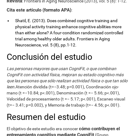
Revista
: Frontiers in Aging Neuroscience (2013), vol. 5 (8): 1-12.
Cita este artículo (formato APA)
:
Shatil, E. (2013). Does combined cognitive training and
physical activity training enhance cognitive abilities more
than either alone? A four-condition randomized controlled
trial among healthy older adults. Frontiers in Aging
Neuroscience, vol. 5 (8), pp.1-12.
Conclusión del estudio
Las personas mayores que usan CogniFit, o que combinan
CogniFit con actividad física, mejoran su estado cognitivo más
que las personas que sólo realizan actividad física o que tan sólo
leen
.Atención dividida (t=−3.48; p=0.001), Coordinación ojo-
mano (t =−10.84; p<.001), Denominación (t =− 5.66; p<.001),
Velocidad de procesamiento (t =− 5.17; p<.001), Escaneo visual
(t=− 3.41; p=0.002), y Memoria de trabajo (t=− 4.56; p<.001).
Resumen del estudio
cómo contribuyen el
El objetivo de este estudio era conocer
entrenamiento cognitivo mediante CogniFit
(Grupo