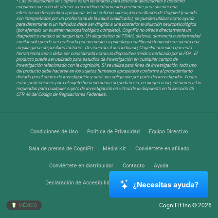
* Las evaluaciones de CogniFit están diseñadas para detectar alteraciones y deterioro
cognitivo con el fin de ofrecer a un médico información pertinente para diseñar una
intervención terapéutica apropiada. En un entorno clínico, los resultados de CogniFit (cuando
son interpretados por un profesional de la salud cualificado), se pueden utilizar como ayuda
para determinar si un individuo debe ser dirigido a una posterior evaluación neuropsicológica
(por ejemplo, un examen neuropsicológico completo). CogniFit no ofrece directamente un
diagnóstico médico de ningún tipo. Un diagnóstico de TDAH, dislexia, demencia o enfermedad
similar sólo puede ser realizada por un médico o psicólogo cualificado teniendo en cuenta una
amplia gama de posibles factores. De acuerdo al uso indicado, CogniFit no indica que esta
herramienta sea o deba ser considerada como un dispositivo médico certicado por la FDA. El
producto puede ser utilizado para estudios de investigación en cualquier campo de
investigación relacionado con la cognición. Si se utiliza para fines de investigación, todo uso
del producto debe hacerse en los sujetos humanos apropiados conforme al procedimiento
dictado por el centro de investigación y será una obligación por parte del investigador. Todas
estas protecciones para el sujeto humano nunca no podrán ser, en ningún caso, inferiores a las
requeridas para cualquier sujeto de investigación en virtud de lo dispuesto en la Sección 45
CFR 46 del Código de Regulaciones Federales.
Condiciones de Uso
Política de Privacidad
Equipo Directivo
Sala de prensa de CogniFit
Media Kit
Conviértete en afiliado
Conviértete en distribuidor
Contacto
Ayuda
Declaración de Accesibilidad
Centro de Confianza
¿Necesitas ayuda?
CogniFit Inc © 2026
MÉXICO