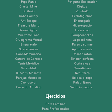
Pipe Panic
Pingüino Explorador
Crystal Miner
Dígitos
Solitario
Zumbalú
Robo Factory
Explotaglobos
Ant Escape
Encrucijada
Treasure Island
Hiper-espacio
Neon Lights
Frescazoo
Vuélveme Loco
Rompecabezas
Crucigrama Visual
La gasolinera
Emparéjalo
Pares y sumas
Space Rescue
Apunta y resta
Caos Matemático
Desafío ratón
Carrera de Canicas
Tensión perfecta
Tenis Melódico
Corta y cae
Scrambled
Cruzafichas
Busca tu Mascota
Nenúfares
Parejas Musicales
Golpea al topo
Cronocolor
Palabrájaros
Puzle 3D Artístico
Ver más juegos...
Ejercicios
Para Familias
Para Profesionales