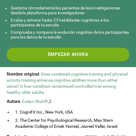
Gestiona cómodamente los pacientes de las investigaciones
desde la plataforma para investigadores
Evalúa y entrena hasta 23 habilidades cognitivas a los
participantes de tu estudio
Comprueba y compara la evolución cognitiva de los participantes
para los datos de tu estudio
EMPEZAR AHORA
Nombre original
:
Does combined cognitive training and physical
activity training enhance cognitive abilities more than either
alone? A four-condition randomized controlled trial among
healthy older adults
.
Autora
:
Evelyn Shatil
1,2.
1. CogniFit Inc., New York, USA.
2. The Center for Psychological Research, Max Stern
Academic College of Emek Yezreel, Jezreel Valler, Israel.