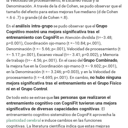
la Velocidad de procesamiento, el Escaneo visual y la
Denominación. A través de la d de Cohen, se pudo observar que el
tamaño del efecto para estas mejoras fue mediano (d de Cohen
=.6 ó .7) o grande (d de Cohen =.8).
análisis intra-grupo
Grupo
En el
se pudo observar que el
Cognitivo mostró una mejora significativa tras el
entrenamiento con CogniFit
en Atención dividida (t=−3.48;
p=0.001), Coordinación ojo-mano (t =−10.84; p<.001),
Denominación (t =− 5.66; p<.001), Velocidad de procesamiento (t
=− 5.17; p<.001), Escaneo visual (t=− 3.41; p=0.002), y Memoria
Grupo Combinado
de trabajo (t=− 4.56; p<.001). En el caso del
,
la mejora fue en la Coordinación ojo-mano (t =− 9.602; p<.001),
en la Denominación (t =− 3.246; p=0.003), y en la Velocidad de
no hubo ninguna
procesamiento (t =−4.695; p<.001). En cambio,
mejora significativa tras el entrenamiento en el Grupo Físico
ni en el Grupo Control
.
las personas que realizaron el
De todo esto se extrae que
entrenamiento cognitivo con CogniFit tuvieron una mejora
significativa de diversas capacidades cognitivas
. El
entrenamiento cognitivo sistemático de CogniFit aprovecha la
plasticidad cerebral
e induce cambios en las funciones
cognitivas. La literatura científica indica que estas mejoras