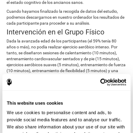
el estado cognitivo de los ancianos sanos.
Cuando hayamos finalizado la recogida de datos del estudio,
podremos descargarnos en nuestro ordenador los resultados de
cada participante para proceder a su análisis.
Intervención en el Grupo Físico
Dada la avanzada edad de los participantes (el 59% tenía 80
años o más), no podía realizar ejercicio aeróbico intenso. Por
tanto, se diseñaron sesiones de calentamiento (10 minutos),
entrenamiento cardiovascular sentados y de pie (15 minutos),
ejercicios aeróbicos suaves (5 minutos), entrenamiento de fuerza
(10 minutos), entrenamiento de flexibilidad (5 minutos) y una
breve sesión de relajación. Aquellos que inicialmente no pudieron
realizar la sesión completa de ejercicio, realizaron las actividades
que les era viable a nivel físico y de salud.
Intervención en el Grupo Combinado
This website uses cookies
Los participantes del Grupo Combinado compatibilizaron el
entrenamiento del Grupo Cognitivo (usando CogniFit) con el
We use cookies to personalise content and ads, to
entrenamiento del Grupo Físico. Como resultado, estos
provide social media features and to analyse our traffic.
participantes realizaron el doble de actividades que los de los
We also share information about your use of our site with
grupos de entrenamiento exclusivamente cognitivo o físico.