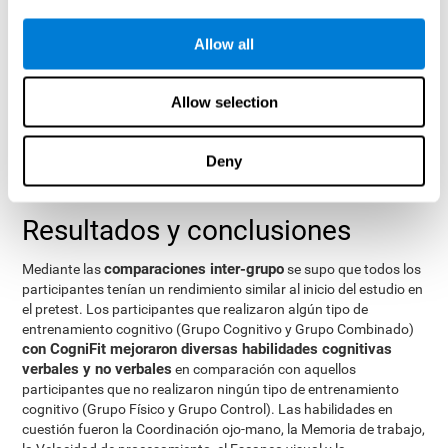
evaluadas. La variable en el análisis intra-grupos fue el Tiempo,
con dos niveles (pretest y postest). Las dos variables inter-sujeto
fueron la de entrenamiento Cognitivo y la de entrenamiento
Allow all
Físico, con dos niveles (entrenamiento realizado y entrenamiento
no realizado). Este modelo permite analizar las distintas
Allow selection
interacciones:
Tiempo x Entrenamiento Cognitivo.
Deny
Tiempo x Entrenamiento Físico.
Tiempo x Entrenamiento Cognitivo x Entrenamiento físico.
Resultados y conclusiones
comparaciones inter-grupo
Mediante las
se supo que todos los
participantes tenían un rendimiento similar al inicio del estudio en
el pretest. Los participantes que realizaron algún tipo de
entrenamiento cognitivo (Grupo Cognitivo y Grupo Combinado)
con CogniFit mejoraron diversas habilidades cognitivas
verbales y no verbales
en comparación con aquellos
participantes que no realizaron ningún tipo de entrenamiento
cognitivo (Grupo Físico y Grupo Control). Las habilidades en
cuestión fueron la Coordinación ojo-mano, la Memoria de trabajo,