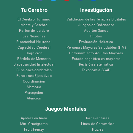
Tu Cerebro
Investigación
El Cerebro Humano
Validación de las Terapias Digitales
Mente y Cerebro
Juegos de Ordenador
Partes del cerebro
Adultos Sanos
Las Neuronas
Pilotos
Plasticidad Neuronal
Evaluación Holistica
Capacidad Cerebral
Personas Mayores Saludables (iTV)
Cognición
Entrenamiento Adultos Mayores
Pérdida de Memoria
Estado cognitivo en mayores
Discapacidad Intelectual
Revisión sistemática
Funciones cerebrales
Taxonomía SG4D
Funciones Ejecutivas
Coordinación
Memoria
Percepción
Atención
Juegos Mentales
Ajedrez en línea
Ranaventuras
Mini Crucigrama
Línea de Caramelos
Fruit Frenzy
Puzles