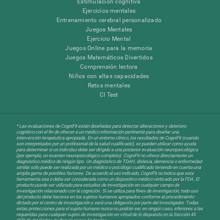
Estimulación cognitiva
Ejercicios mentales
Entrenamiento cerebral personalizado
Juegos Mentales
Ejercicio Mental
Juegos Online para la memoria
Juegos Matemáticos Divertidos
Comprensión lectora
Niños con altas capacidades
Retos mentales
CI Test
* Las evaluaciones de CogniFit están diseñadas para detectar alteraciones y deterioro
cognitivo con el fin de ofrecer a un médico información pertinente para diseñar una
intervención terapéutica apropiada. En un entorno clínico, los resultados de CogniFit (cuando
son interpretados por un profesional de la salud cualificado), se pueden utilizar como ayuda
para determinar si un individuo debe ser dirigido a una posterior evaluación neuropsicológica
(por ejemplo, un examen neuropsicológico completo). CogniFit no ofrece directamente un
diagnóstico médico de ningún tipo. Un diagnóstico de TDAH, dislexia, demencia o enfermedad
similar sólo puede ser realizada por un médico o psicólogo cualificado teniendo en cuenta una
amplia gama de posibles factores. De acuerdo al uso indicado, CogniFit no indica que esta
herramienta sea o deba ser considerada como un dispositivo médico certicado por la FDA. El
producto puede ser utilizado para estudios de investigación en cualquier campo de
investigación relacionado con la cognición. Si se utiliza para fines de investigación, todo uso
del producto debe hacerse en los sujetos humanos apropiados conforme al procedimiento
dictado por el centro de investigación y será una obligación por parte del investigador. Todas
estas protecciones para el sujeto humano nunca no podrán ser, en ningún caso, inferiores a las
requeridas para cualquier sujeto de investigación en virtud de lo dispuesto en la Sección 45