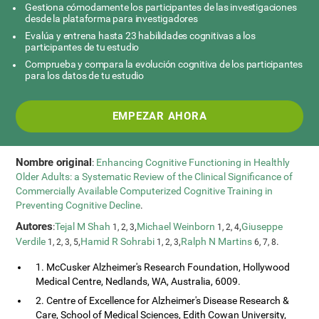
Gestiona cómodamente los participantes de las investigaciones
desde la plataforma para investigadores
Evalúa y entrena hasta 23 habilidades cognitivas a los
participantes de tu estudio
Comprueba y compara la evolución cognitiva de los participantes
para los datos de tu estudio
EMPEZAR AHORA
Nombre original
:
Enhancing Cognitive Functioning in Healthly
Older Adults: a Systematic Review of the Clinical Significance of
Commercially Available Computerized Cognitive Training in
Preventing Cognitive Decline
.
Autores
:
Tejal M Shah
,
Michael Weinborn
,
Giuseppe
1, 2, 3
1, 2, 4
Verdile
,
Hamid R Sohrabi
,
Ralph N Martins
.
1, 2, 3, 5
1, 2, 3
6, 7, 8
1. McCusker Alzheimer's Research Foundation, Hollywood
Medical Centre, Nedlands, WA, Australia, 6009.
2. Centre of Excellence for Alzheimer's Disease Research &
Care, School of Medical Sciences, Edith Cowan University,