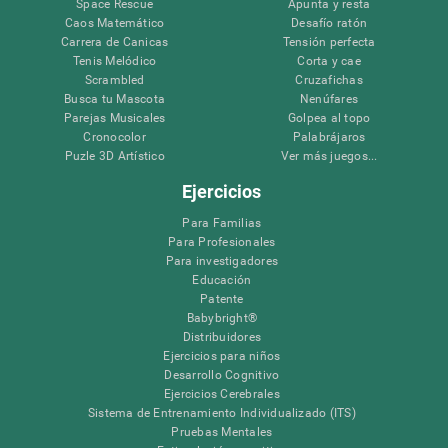
Space Rescue
Apunta y resta
Caos Matemático
Desafío ratón
Carrera de Canicas
Tensión perfecta
Tenis Melódico
Corta y cae
Scrambled
Cruzafichas
Busca tu Mascota
Nenúfares
Parejas Musicales
Golpea al topo
Cronocolor
Palabrájaros
Puzle 3D Artístico
Ver más juegos...
Ejercicios
Para Familias
Para Profesionales
Para investigadores
Educación
Patente
Babybright®
Distribuidores
Ejercicios para niños
Desarrollo Cognitivo
Ejercicios Cerebrales
Sistema de Entrenamiento Individualizado (ITS)
Pruebas Mentales