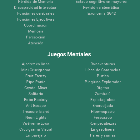
Pérdida de Memoria
Estado cognitivo en mayores
Discapacidad Intelectual
Revisión sistemática
Funciones cerebrales
Taxonomía SG4D
Funciones Ejecutivas
Coordinación
Memoria
Percepción
Atención
Juegos Mentales
Ajedrez en línea
Ranaventuras
Mini Crucigrama
Línea de Caramelos
Fruit Frenzy
Puzles
Pipe Panic
Pingüino Explorador
Crystal Miner
Dígitos
Solitario
Zumbalú
Robo Factory
Explotaglobos
Ant Escape
Encrucijada
Treasure Island
Hiper-espacio
Neon Lights
Frescazoo
Vuélveme Loco
Rompecabezas
Crucigrama Visual
La gasolinera
Emparéjalo
Pares y sumas