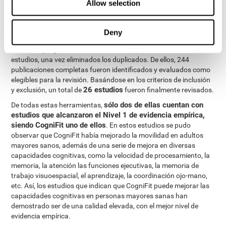
Allow selection
Tras toda la revisión, se identificaron un total de 32 programas
comercializados de entrenamiento cerebral, de los cuales 14
fueron excluidos por no estar dirigidos a la población de interés
Deny
para el estudio, o por aplicarse en un formato no computarizado.
18 programas
De los
restantes, se recopilaron un total de 7985
estudios, una vez eliminados los duplicados. De ellos, 244
publicaciones completas fueron identificados y evaluados como
elegibles para la revisión. Basándose en los criterios de inclusión
26 estudios
y exclusión, un total de
fueron finalmente revisados.
sólo dos de ellas cuentan con
De todas estas herramientas,
estudios que alcanzaron el Nivel 1 de evidencia empírica,
siendo CogniFit uno de ellos
. En estos estudios se pudo
observar que CogniFit había mejorado la movilidad en adultos
mayores sanos, además de una serie de mejora en diversas
capacidades cognitivas, como la velocidad de procesamiento, la
memoria, la atención las funciones ejecutivas, la memoria de
trabajo visuoespacial, el aprendizaje, la coordinación ojo-mano,
etc. Así, los estudios que indican que CogniFit puede mejorar las
capacidades cognitivas en personas mayores sanas han
demostrado ser de una calidad elevada, con el mejor nivel de
evidencia empírica.