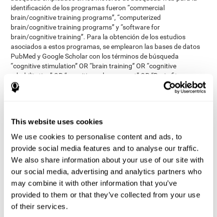
identificación de los programas fueron “commercial
brain/cognitive training programs”, “computerized
brain/cognitive training programs” y “software for
brain/cognitive training”. Para la obtención de los estudios
asociados a estos programas, se emplearon las bases de datos
PubMed y Google Scholar con los términos de búsqueda
“cognitive stimulation” OR “brain training” OR “cognitive
rehabilitation” OR “cognitive enhancement” OR “Brain fitness
software” OR “cognitive retention therapy” OR “computerized
cognitive behavioural therapy”. Estos términos se emplearon
tanto con el nombre de cada herramienta identificada, como sin
él. La búsqueda fue realizada en septiembre del 2015.
This website uses cookies
publicados en inglés, estar
Los estudios elegidos debían estar
We use cookies to personalise content and ads, to
revisados por pares, contener ensayos clínicos en personas
sanas mayores de 50 años y que se basasen en medidas
provide social media features and to analyse our traffic.
cognitivas
. Se excluyeron los abstracts de conferencias, otras
We also share information about your use of our site with
poblaciones que no fueran adultos mayores sanos, que
our social media, advertising and analytics partners who
incluyeran personas con demencia, que emplearan videojuegos o
may combine it with other information that you’ve
que la medida principal no fuera la cognitiva.
provided to them or that they’ve collected from your use
revisores independientes
Dos
comprobaron los títulos y los
of their services.
abstracts de los estudios relevantes. Se tuvo en cuenta