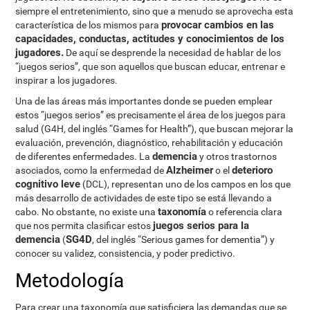
siempre el entretenimiento, sino que a menudo se aprovecha esta
provocar cambios en las
característica de los mismos para
capacidades, conductas, actitudes y conocimientos de los
jugadores.
De aquí se desprende la necesidad de hablar de los
“juegos serios”, que son aquellos que buscan educar, entrenar e
inspirar a los jugadores.
Una de las áreas más importantes donde se pueden emplear
estos “juegos serios” es precisamente el área de los juegos para
salud (G4H, del inglés “Games for Health”), que buscan mejorar la
evaluación, prevención, diagnóstico, rehabilitación y educación
demencia
de diferentes enfermedades. La
y otros trastornos
Alzheimer
deterioro
asociados, como la enfermedad de
o el
cognitivo leve
(DCL), representan uno de los campos en los que
más desarrollo de actividades de este tipo se está llevando a
taxonomía
cabo. No obstante, no existe una
o referencia clara
juegos serios para la
que nos permita clasificar estos
demencia
SG4D
(
, del inglés “Serious games for dementia”) y
conocer su validez, consistencia, y poder predictivo.
Metodología
Para crear una taxonomía que satisficiera las demandas que se