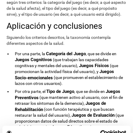
según tres criterios: la categoría del juego (es decir, a qué aspecto
de la salud afecta), el tipo del juego (es decir, a qué propósito
sirve), y el tipo de usuario (es decir, a qué usuario está dirigido).
Aplicación y conclusiones
Siguiendo los criterios descritos, la taxonomía contempla
diferentes aspectos de la salud.
Categoría del Juego
Por una parte, la
, que se divide en
Juegos Cognitivos
(que trabajan las capacidades
Juegos Físicos
cognitivas y mentales del usuario),
(que
Juegos
promocionan la actividad física del usuario), y
Socio-emocionales
(que promueven el establecimiento de
lazos con otros usuarios).
Tipo de Juego
Juegos
Por otra parte, el
, que se divide en
Preventivos
(que mantienen activo al usuario, con el fin de
Juegos de
retrasar los síntomas de la demencia),
Rehabilitación
(con función terapéutica y que buscan
Juegos de Evaluación
restaurar la salud del usuario),
(que
proporcionan datos de salud directos sobre el estado de
Juegos Educativos
salud del usuario) y
(que persiguen