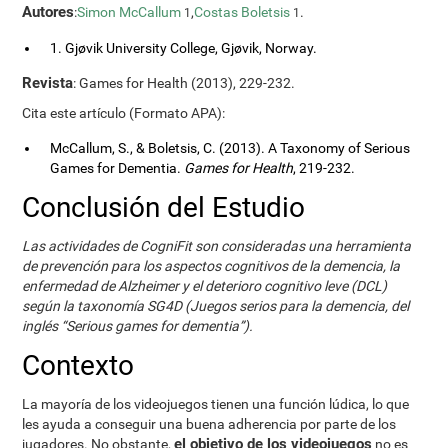
Autores
:
Simon McCallum
,
Costas Boletsis
.
1
1
1. Gjøvik University College, Gjøvik, Norway.
Revista
: Games for Health (2013), 229-232.
Cita este artículo (Formato APA):
McCallum, S., & Boletsis, C. (2013). A Taxonomy of Serious
Games for Dementia.
Games for Health
, 219-232.
Conclusión del Estudio
Las actividades de CogniFit son consideradas una herramienta
de prevención para los aspectos cognitivos de la demencia, la
enfermedad de Alzheimer y el deterioro cognitivo leve (DCL)
según la taxonomía SG4D (Juegos serios para la demencia, del
inglés “Serious games for dementia”).
Contexto
La mayoría de los videojuegos tienen una función lúdica, lo que
les ayuda a conseguir una buena adherencia por parte de los
el objetivo de los videojuegos
jugadores. No obstante,
no es