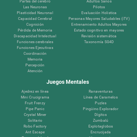
Partes del cerebro
Adultos Sanos
Las Neuronas
Pilotos
Plasticidad Neuronal
Evaluación Holistica
Capacidad Cerebral
Personas Mayores Saludables (iTV)
Cognición
Entrenamiento Adultos Mayores
Pérdida de Memoria
Estado cognitivo en mayores
Discapacidad Intelectual
Revisión sistemática
Funciones cerebrales
Taxonomía SG4D
Funciones Ejecutivas
Coordinación
Memoria
Percepción
Atención
Juegos Mentales
Ajedrez en línea
Ranaventuras
Mini Crucigrama
Línea de Caramelos
Fruit Frenzy
Puzles
Pipe Panic
Pingüino Explorador
Crystal Miner
Dígitos
Solitario
Zumbalú
Robo Factory
Explotaglobos
Ant Escape
Encrucijada