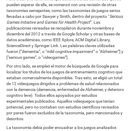
pueden esperar de ella, se comenzó con una revisión de otras
taxonomías semejantes, como las taxonomías de juegos serios
llevadas a cabo por Sawyer y Smith, dentro del proyecto “
Serious
Games Initiative and Games for Health Project
”. Las
publicaciones revisadas se recopilaron durante noviembre y
diciembre del 2012 a través de Google Scholar y otras bases de
datos académicas, como IEEE Xplore, ACM Digital Library,
ScienceDirect y Springer Link. Las palabras claves utilizadas
fueron [“dementia”, o “mild cognitive impairment” o “Alzheimer”] y
[“serious games”, o “videogames”].
Por otro lado, se empleó el motor de búsqueda de Google para
localizar los títulos de los juegos de entrenamiento cognitivo que
estaban comercialmente disponibles. Tras esto, se eligió un total
de 12 videojuegos dirigidos a problemas de salud relacionados
con la demencia (demencia, enfermedad de Alzheimer, y deterioro
cognitivo leve). Todos ellos apoyados por estudios
experimentales publicados. Aquellos videojuegos que tenían
potencial, pero no contaban con estudios científicos revisados
por pares fueron excluidos de la taxonomía, pero mencionados y
descritos.
La taxonomía debía poder encuadrar a los juegos analizados