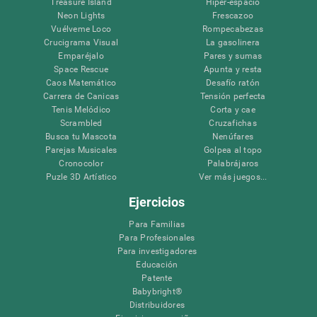
Treasure Island
Hiper-espacio
Neon Lights
Frescazoo
Vuélveme Loco
Rompecabezas
Crucigrama Visual
La gasolinera
Emparéjalo
Pares y sumas
Space Rescue
Apunta y resta
Caos Matemático
Desafío ratón
Carrera de Canicas
Tensión perfecta
Tenis Melódico
Corta y cae
Scrambled
Cruzafichas
Busca tu Mascota
Nenúfares
Parejas Musicales
Golpea al topo
Cronocolor
Palabrájaros
Puzle 3D Artístico
Ver más juegos...
Ejercicios
Para Familias
Para Profesionales
Para investigadores
Educación
Patente
Babybright®
Distribuidores