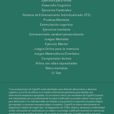
Ejercicios para niños
Desarrollo Cognitivo
Ejercicios Cerebrales
Sistema de Entrenamiento Individualizado (ITS)
Pruebas Mentales
Estimulación cognitiva
Ejercicios mentales
Entrenamiento cerebral personalizado
Juegos Mentales
Ejercicio Mental
Juegos Online para la memoria
Juegos Matemáticos Divertidos
Comprensión lectora
Niños con altas capacidades
Retos mentales
CI Test
* Las evaluaciones de CogniFit están diseñadas para detectar alteraciones y deterioro
cognitivo con el fin de ofrecer a un médico información pertinente para diseñar una
intervención terapéutica apropiada. En un entorno clínico, los resultados de CogniFit (cuando
son interpretados por un profesional de la salud cualificado), se pueden utilizar como ayuda
para determinar si un individuo debe ser dirigido a una posterior evaluación neuropsicológica
(por ejemplo, un examen neuropsicológico completo). CogniFit no ofrece directamente un
diagnóstico médico de ningún tipo. Un diagnóstico de TDAH, dislexia, demencia o enfermedad
similar sólo puede ser realizada por un médico o psicólogo cualificado teniendo en cuenta una
amplia gama de posibles factores. De acuerdo al uso indicado, CogniFit no indica que esta